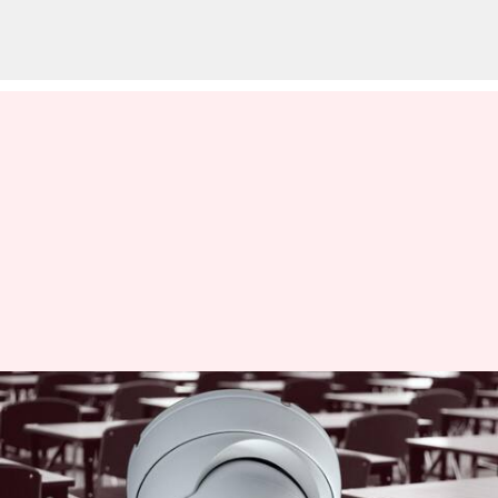
10వ తరగతి పరీక్షలపై విద్యాశాఖ
స్పెషల్ ఫోకస్; పరీక్ష హాలులో సీసీ
కెమెరాలు ఏర్పాటు