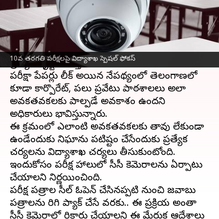
వ్రాసిన వారు
Mar 06, 2023
03:05 pm
Stalin
ఈ వార్తాకథనం ఏంటి
10వ తరగతి పరీక్షల
నిర్వహణ విషయంలో
విద్యాశాఖ
10వ తరగతి పరీక్షలపై విద్యాశాఖ స్పెషల్ ఫోకస్
ప్రత్యేక దృష్టి సారిస్తోంది. గతంలో ఏపీలో 10వ తరగతి
పరీక్షా పేపర్లు లీక్ అయిన నేపథ్యంలో తెలంగాణలో
కూడా కార్పొరేట్, పలు ప్రవేటు పాఠశాలలు అలా
అవకతవకలకు పాల్పడే అవకాశం ఉందని
అధికారులు భావిస్తున్నారు.
ఈ క్రమంలో ఎలాంటి అవకతవకలకు తావు లేకుండా
ఉండేందుకు నిఘాను పటిష్టం చేసేందుకు ప్రత్యేక
చర్యలను విద్యాశాఖ చర్యలు తీసుకుంటోంది.
ఇందుకోసం పరీక్ష హాలులో సీసీ కెమెరాలను ఏర్పాటు
చేయాలని నిర్ణయించింది.
పరీక్ష పత్రాల సీల్ ఓపెన్ చేసినప్పటి నుంచి జవాబు
పత్రాలను తిరిగి ప్యాక్ చేసే వరకు.. ఈ ప్రక్రియ అంతా
సీసీ కెమెరాల్లో రికార్డు చేయాలని ఈ మేరుక ఆదేశాలు