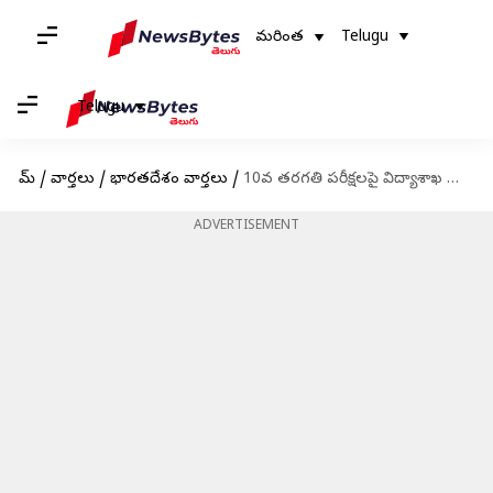
మరింత
Telugu
Telugu
హోమ్
/
వార్తలు
/
భారతదేశం వార్తలు
/
10వ తరగతి పరీక్షలపై విద్యాశాఖ స్పెషల్ ఫోకస్; పరీక్ష హాలులో సీసీ కెమెరాలు ఏర్పాటు
ADVERTISEMENT