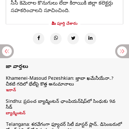
సీసీ కెమెరాల కొనుగులు లేదా కిరాయికి జిల్లా కలెక్టర్లు
సహకరించాలని సూచించింది.
మీరు పూర్తి చేశారు
తాజా వార్తలు
Khamenei-Masoud Pezeshkian: మొజ్తాబా ఖమేనీయేనా..?
చీకటి గదిలో భేటీపై కొత్త అనుమానాలు
ఇరాన్
Sindhu: ప్రపంచ బ్యాడ్మింటన్‌ ఛాంపియన్‌షిప్‌లో సింధుకు 9వ
సీడ్
బ్యాడ్మింటన్
Telangana: శరవేగంగా ఫ్యూచర్ సిటీ మాస్టర్ ప్లాన్.. డిసెంబరులో