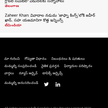
గ్లోబల్‌ సమిట్‌లో విడుదలకు సన్నాహాలు
తెలంగాణ
Zaheer Khan: వివాదాల నడుమ 'జాఫ్నా కింగ్స్'లోకి జహీర్
ఖాన్.. సహ యజమానిగా కొత్త ఇన్నింగ్స్
టీమిండియా
మా గురించి
గోప్యతా విధానం
నిబంధనలు & షరతులు
మమ్మల్ని సంప్రదించండి
నైతిక ప్రవర్తన
ఫిర్యాదుల పరిష్కారం
వార్తలు
న్యూస్ ఆర్కైవ్
టాపిక్స్ ఆర్కైవ్స్
మమ్మల్ని అనుసరించండి