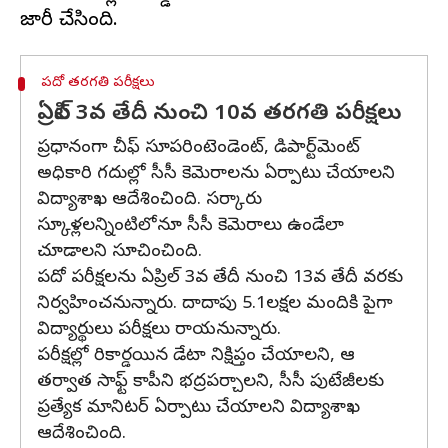
పదో తరగతి పరీక్షలు
ఏప్రిల్ 3వ తేదీ నుంచి 10వ తరగతి పరీక్షలు
ప్రధానంగా చీఫ్ సూపరింటెండెంట్, డిపార్ట్‌మెంట్
అధికారి గదుల్లో సీసీ కెమెరాలను ఏర్పాటు చేయాలని
విద్యాశాఖ ఆదేశించింది. సర్కారు
స్కూళ్లలన్నింటిలోనూ సీసీ కెమెరాలు ఉండేలా
చూడాలని సూచించింది.
పదో పరీక్షలను ఏప్రిల్ 3వ తేదీ నుంచి 13వ తేదీ వరకు
నిర్వహించనున్నారు. దాదాపు 5.1లక్షల మందికి పైగా
విద్యార్థులు పరీక్షలు రాయనున్నారు.
పరీక్షల్లో రికార్డయిన డేటా నిక్షిప్తం చేయాలని, ఆ
తర్వాత సాఫ్ట్ కాపీని భద్రపర్చాలని, సీసీ పుటేజీలకు
ప్రత్యేక మానిటర్ ఏర్పాటు చేయాలని విద్యాశాఖ
ఆదేశించింది.