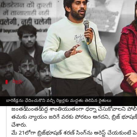
వ్రాసిన వారు
May 08, 2023
03:07 pm
Stalin
ఈ వార్తాకథనం ఏంటి
రెజ్లింగ్
ఫెడరేషన్ ఆఫ్ ఇండియా (డబ్ల్యూఎఫ్‌ఐ) చీఫ్ బ్రిజ్
ఢిల్లీ,
ఉత్తర్‌ప్రదేశ్‌
తో సహా దేశంలోని వివిధ ప్రాంతాల రైత
మహిళా రెజ్లర్లపై లైంగిక వేధింపుల ఆరోపణల నేపథ్యంలో ఎ
భారతీయ కిసాన్ యూనియన్ (బీకేయూ) సభ్యులు దిల్లీ పోలీసు
రెజ్లర్లు
న్యాయం జరిగే వరకు పోరటం ఆగదు: రెజ్లర్లు
జంతర్ మంతర్ వద్దకు వచ్చిన రైతులు హడావిడి చేశారని, బారి
బారికేడ్లను ఛేదించుకొని వచ్చి రెజ్లర్లకు మద్దతు తెలిపిన రైతులు
జంతర్ మంతర్ వద్ద శాంతియుతంగా ధర్నా చేసుకోవాలని పోలీ
తమకు న్యాయం జరిగే వరకు పోరటం ఆగదని, బ్రిజ్ భూషణ్‌ను డ
చేశారు.
మే 21లోగా బ్రిజ్‌భూషణ్ శరణ్ సింగ్‌ను అరెస్ట్ చేయకుంటే పెద