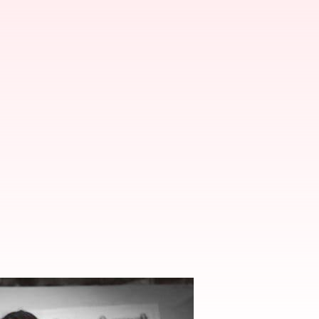
 మద్దతు తెలిపిన రైతులు