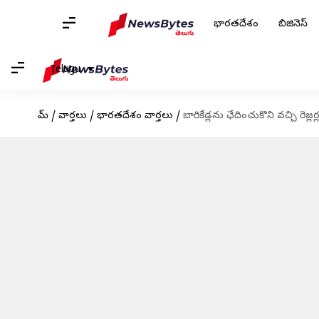
భారతదేశం
బిజినెస్
Telugu
హోమ్
/
వార్తలు
/
భారతదేశం వార్తలు
/
బారికేడ్లను ఛేదించుకొని వచ్చి రెజ్