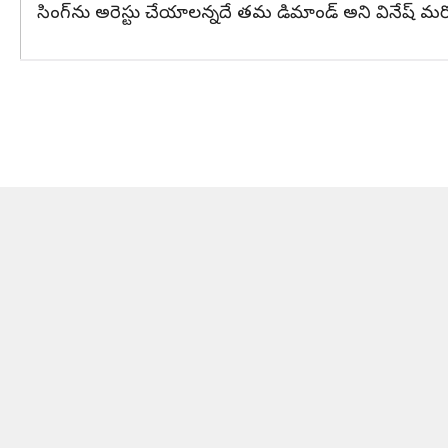
సింగ్‌ను అరెస్టు చేయాలన్నదే తమ డిమాండ్‌ అని వినేష్‌ మరోస