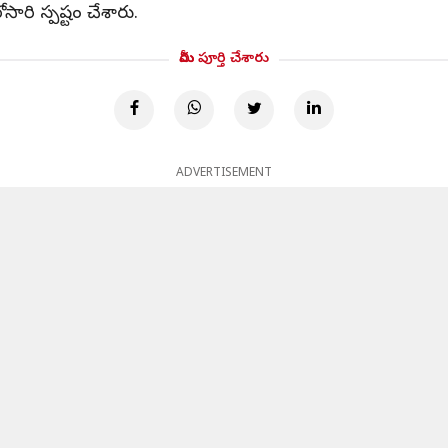
ారి స్పష్టం చేశారు.
మీరు పూర్తి చేశారు
ADVERTISEMENT