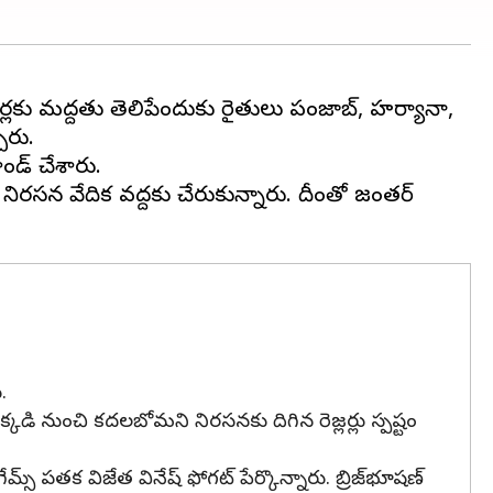
్లర్లకు మద్దతు తెలిపేందుకు రైతులు పంజాబ్, హర్యానా,
ారు.
ాండ్ చేశారు.
ల నిరసన వేదిక వద్దకు చేరుకున్నారు. దీంతో జంతర్
.
కడి నుంచి కదలబోమని నిరసనకు దిగిన రెజ్లర్లు స్పష్టం
మ్స్ పతక విజేత వినేష్ ఫోగట్ పేర్కొన్నారు. బ్రిజ్‌భూషణ్‌