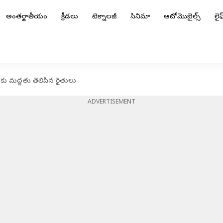
అంతర్జాతీయం
క్రీడలు
టెక్నాలజీ
సినిమా
ఆటోమొబైల్స్
లైఫ్
లర్లకు మద్దతు తెలిపిన రైతులు
ADVERTISEMENT