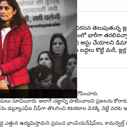
 భూషణ్ శరణ్ సింగ్‌కు వ్యతిరేకంగా నిరసన తెలుపుతున్న రెజ
ులు సంయుక్త కిసాన్ మోర్చా ఆధ్వర్యంలో భారీగా తరలివచ్చ
ంపీ బ్రిజ్ భూషణ్ సింగ్‌ను తొలగించి అరెస్టు చేయాలని డిమ
లు ఏర్పాటు చేసిన బారికేడ్లను బద్దలు కొట్టి మరీ, రెజ్లర్
కేడ్లను తొలగించాలని దిల్లీ పోలీసులు ఆరోపించారు.
సులు సూచించారు. అలాగే చట్టాన్ని పాటించాలని ప్రజలను కోరారు
బ్ల్యూఎఫ్‌ఐ చీఫ్‌గా తొలగించి కటకటాల వెనక్కి నెట్టే వరకు ఇక్
్ద ఎత్తున ఉద్యమిస్తామని ప్రపంచ ఛాంపియన్‌షిప్‌లు, కామన్వెల్త్ గే