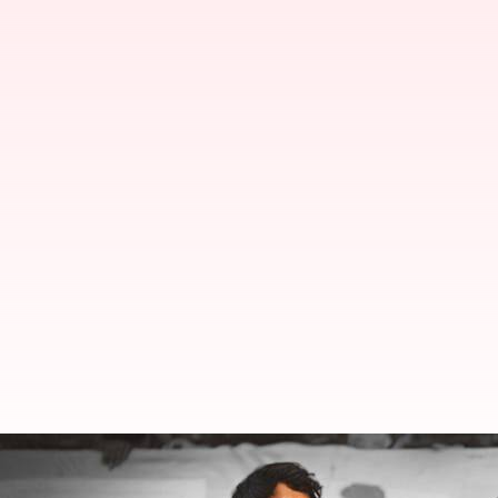
బారికేడ్లను ఛేదించుకొని వచ్చి రెజ్లర్లకు