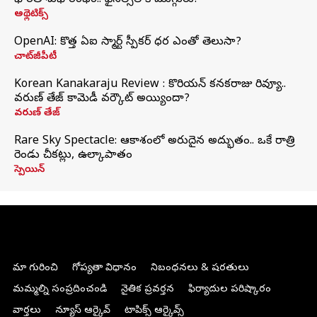
భారత్‌ శుభారంభం.. ఫైనల్స్‌లోకి ముగ్గురు!
అథ్లెటిక్స్
OpenAI: కొత్త ఏఐ స్మార్ట్ స్పీకర్ ధర ఎంతో తెలుసా?
చాట్‌జీపీటీ
Korean Kanakaraju Review : కొరియన్ కనకరాజు రివ్యూ..
వరుణ్ తేజ్ కామెడీ వర్కౌట్ అయ్యిందా?
వరుణ్ తేజ్
Rare Sky Spectacle: ఆకాశంలో అరుదైన అద్భుతం.. ఒకే రాత్రి
రెండు చీకట్లు, ఉల్కాపాతం
స్పెయిన్
మా గురించి
గోప్యతా విధానం
నిబంధనలు & షరతులు
మమ్మల్ని సంప్రదించండి
నైతిక ప్రవర్తన
ఫిర్యాదుల పరిష్కారం
వార్తలు
న్యూస్ ఆర్కైవ్
టాపిక్స్ ఆర్కైవ్స్