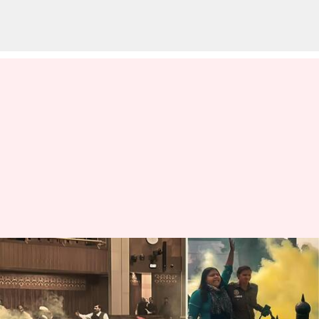
Parliament Security Breach:
పార్లమెంట్ పై దాడికి నెల ముందే
ప్రణాళిక.. నిందితులపై UAPA కేసు