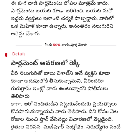
ఈ పొగ దాడి పార్లమెంటు లోపల మాత్రమే కాదు,
పార్లమెంటు బయట కూడా జరిగింది. బయట మరో
ఇద్దరు వ్యక్తులు ఇలాంటి చర్యకే పాల్పడ్డారు. వారిలో
ఒక మహిళ కూడా ఉన్నారు. అనంతరం నలుగురిని
అరెస్టు చేశారు.
మీరు
50%
శాతం పూర్తి చేశారు
Details
పార్లమెంట్ ఆవరణలో రెక్కీ
వీరి నలుగురితో బాటు విశాల్‌ని అనే వ్యక్తిని కూడా
కూడా అదుపులోకి తీసుకున్నామని, వీరందరూ
గురుగ్రామ్ ఇంట్లో వారు ఉంటున్నారని పోలీసులు
తెలిపారు.
కాగా, ఆరో నిందితుడిని పట్టుకునేందుకు ప్రయత్నాలు
కొనసాగుతున్నాయని వారు తెలిపారు. దీని కోసం నెల
రోజుల నుంచి ప్తాన్ వేసినట్లు విచారణలో వెల్లడైంది.
రైతుల నిరసన, మణిపూర్ సంక్షోభం, నిరుద్యోగం వంటి