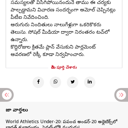
సమస్యలతో విసిగిపోయినందునే తాము ఈ చర్యకు
పాల్పడ్డామని విచారణ సందర్భంగా అమోల్ చెప్పినట్లు
పీటీఐ నివేదించింది.
ఆరుగురు నిందితులు నాలుగేళ్లుగా ఒకరికొకరు
తెలుసు. సోషల్ మీడియా ద్వారా నిరంతరం టచ్‌లో
ఉన్నారు.
కొద్దిరోజుల క్రితమే ప్లాన్ వేసుకుని పార్లమెంట్
ఆవరణలో రెక్కీ కూడా నిర్వహించారు.
మీరు పూర్తి చేశారు
తాజా వార్తలు
World Athletics Under-20: ప్రపంచ అండర్-20 అథ్లెటిక్స్‌లో