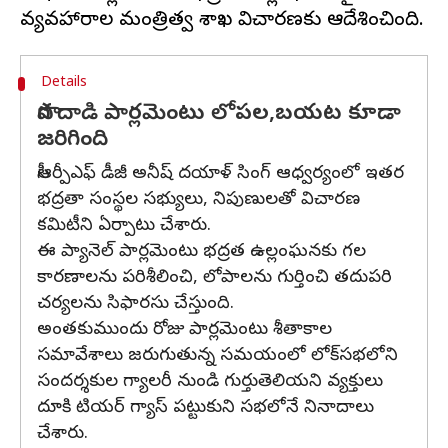
Details
పొగ దాడి పార్లమెంటు లోపల,బయట కూడా
జరిగింది
సీఆర్పీఎఫ్ డీజీ అనీష్ దయాళ్ సింగ్ ఆధ్వర్యంలో ఇతర
భద్రతా సంస్థల సభ్యులు, నిపుణులతో విచారణ
కమిటీని ఏర్పాటు చేశారు.
ఈ ప్యానెల్ పార్లమెంటు భద్రత ఉల్లంఘనకు గల
కారణాలను పరిశీలించి, లోపాలను గుర్తించి తదుపరి
చర్యలను సిఫారసు చేస్తుంది.
అంతకుముందు రోజు పార్లమెంటు శీతాకాల
సమావేశాలు జరుగుతున్న సమయంలో లోక్‌సభలోని
సందర్శకుల గ్యాలరీ నుండి గుర్తుతెలియని వ్యక్తులు
దూకి టియర్ గ్యాస్ పట్టుకుని సభలోనే నినాదాలు
చేశారు.