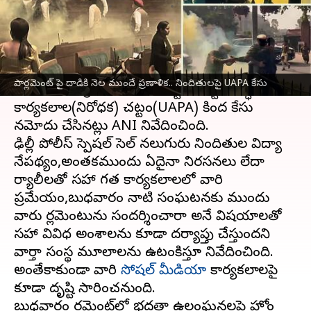
వ్రాసిన వారు
Dec 14, 2023
10:21 am
Sirish Praharaju
ఈ వార్తాకథనం ఏంటి
పార్లమెంటు భద్రతా ఉల్లంఘన కేసులో నిందితులపై
దిల్లీ
పార్లమెంట్ పై దాడికి నెల ముందే ప్రణాళిక.. నిందితులపై UAPA కేసు
పోలీసులు ఉగ్రవాద నిరోధక చట్టం, చట్టవిరుద్ధ
కార్యకలాపాల(నిరోధక) చట్టం(UAPA) కింద కేసు
నమోదు చేసినట్లు ANI నివేదించింది.
ఢిల్లీ పోలీస్ స్పెషల్ సెల్ నలుగురు నిందితుల విద్యా
నేపథ్యం,​అంతకముందు ఏదైనా నిరసనలు లేదా
ర్యాలీలతో సహా గత కార్యకలాపాలలో వారి
ప్రమేయం,బుధవారం నాటి సంఘటనకు ముందు
వారు పార్లమెంటును సందర్శించారా అనే విషయాలతో
సహా వివిధ అంశాలను కూడా దర్యాప్తు చేస్తుందని
వార్తా సంస్థ మూలాలను ఉటంకిస్తూ నివేదించింది.
అంతేకాకుండా వారి
సోషల్ మీడియా
కార్యకలాపాలపై
కూడా దృష్టి సారించనుంది.
బుధవారం పార్లమెంట్‌లో భద్రతా ఉల్లంఘనలపై హోం