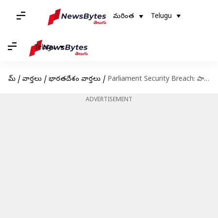
మరింత
Telugu
Telugu
హోమ్
/
వార్తలు
/
భారతదేశం వార్తలు
/
Parliament Security Breach: పార్లమెంట్ పై దాడికి నెల ముందే ప్రణాళిక.. నిందితులపై UAPA కేసు
ADVERTISEMENT