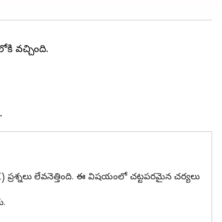
కి వచ్చింది.
 ప్రశ్నలు లేవనెత్తింది. ఈ విషయంలో చట్టపరమైన చర్యలు
ు.