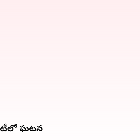
ర్సిటీలో ఘటన