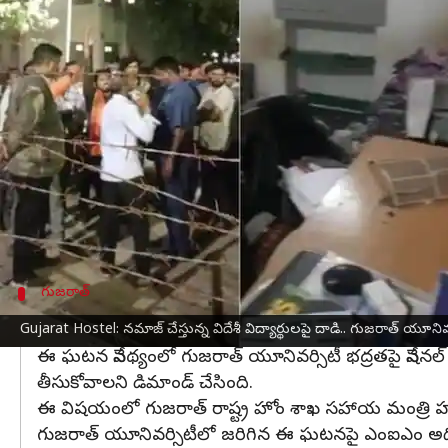
వ్రాసిన వారు
Mar 17, 2024
01:43 pm
Stalin
ఈ వార్తాకథనం ఏంటి
అహ్మదాబాద్‌
లోని
గుజరాత్
యూనివర్శిటీలో చదువుతున్న 
హాస్టల్‌లో నమాజ్‌ చేసే విషయంలో అఫ్ఘానిస్థాన్‌, ఉజ్బెకిస్థ
ఈ క్రమంలో రాళ్లు రువ్వడంతో వాహనాలు ధ్వంసమయ్
గాయపడిన విద్యార్థులను చికిత్స నిమిత్తం అహ్మదాబాద్‌లో
యూనివర్శిటీ పోలీసులు సంఘటనా స్థలానికి చేరుకుని పరిస్
గుజరాత్
స్పందించిన ఎంఐఎం అధినేత అసదుద్దీన్ ఒవైసీ
Gujarat Hostel: నమాజ్ చేస్తున్న విదేశీ విద్యార్థులపై దాడి.. గుజరాత్ యూ
ఈ ఘటన నేపథ్యంలో గుజరాత్ యూనివర్సిటీ భద్రతపై నేషనల్
తీసుకోవాలని డిమాండ్ చేసింది.
ఈ విషయంలో గుజరాత్ రాష్ట్ర హోం శాఖ సహాయ మంత్రి హర్
గుజరాత్ యూనివర్సిటీలో జరిగిన ఈ ఘటనపై ఎంఐఎం అధినేత