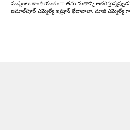
ముస్లింలు శాంతియుతంగా తమ మతాన్ని ఆచరిస్తున్నప్పుడు
జమాల్‌పూర్ ఎమ్మెల్యే ఇమ్రాన్ ఖేదావాలా, మాజీ ఎమ్మెల్యే గ్