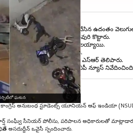
అంతర్జాతీయ విద్యార్థులపై దాడి చేసిన ఉదంతం వెలుగులో
ాన్‌, శ్రీలంక దేశాల విద్యార్థులను పలువురి కొట్టారు.
యాయి. ఈ దాడిలో ఐదుగురికి గాయాలయ్యాయి.
ని ఎస్‌వీపీ ఆసుపత్రిలో చేర్పించారు.
థితిని అదుపులోకి తెచ్చినట్లు సీఐ ఎస్‌ఆర్‌ తెలిపారు.
నివర్సిటీలో ఘటన
 కాంగ్రెస్ అనుబంధ స్టూడెంట్స్ యూనియన్ ఆఫ్ ఇండియా (NSUI)
ష్ సంఘ్వీ సీనియర్ పోలీసు, పరిపాలన అధికారులతో మాట్లాడార
 అసదుద్దీన్ ఒవైసీ స్పందించారు.