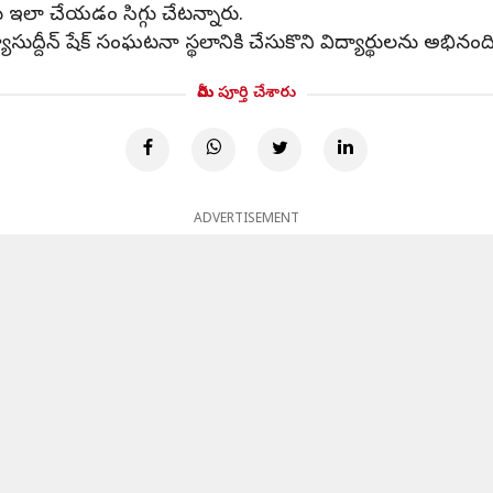
 ఇలా చేయడం సిగ్గు చేటన్నారు.
యాసుద్దీన్ షేక్ సంఘటనా స్థలానికి చేసుకొని విద్యార్థులను అభినం
మీరు పూర్తి చేశారు
ADVERTISEMENT