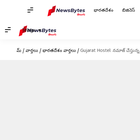
భారతదేశం
బిజినెస్
Telugu
హోమ్
/
వార్తలు
/
భారతదేశం వార్తలు
/
Gujarat Hostel: నమాజ్ చేస్తున్న