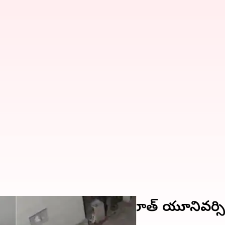
ేశీ విద్యార్థులపై దాడి.. గుజరాత్ యూనివ