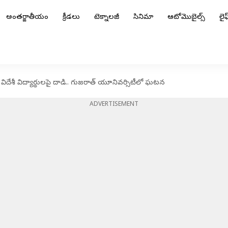
అంతర్జాతీయం
క్రీడలు
టెక్నాలజీ
సినిమా
ఆటోమొబైల్స్
లైఫ్
 విదేశీ విద్యార్థులపై దాడి.. గుజరాత్ యూనివర్సిటీలో ఘటన
ADVERTISEMENT