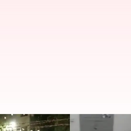
Gujarat Hostel: నమాజ్ చేస్తున్న విద