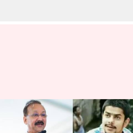
Baba Siddique:ఫ్లైట్ మోడ్, వైఫై:
బాబా సిద్ధిక్ హత్య నిందితుడు
అన్మోల్ బిష్ణోయ్‌ని ఎలా