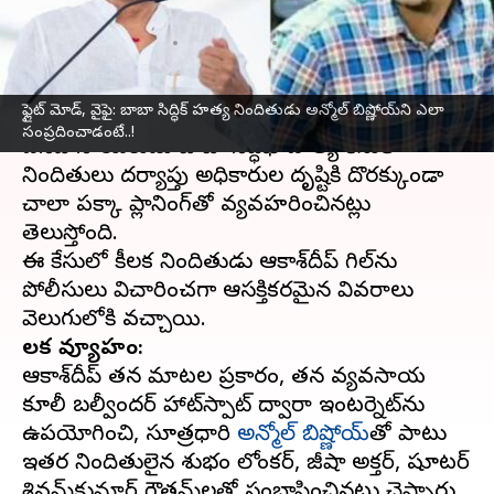
సంప్రదించాడంటే..!
వ్రాసిన వారు
Nov 22, 2024
11:39 am
Sirish Praharaju
ఈ వార్తాకథనం ఏంటి
ఫ్లైట్ మోడ్, వైఫై: బాబా సిద్ధిక్ హత్య నిందితుడు అన్మోల్ బిష్ణోయ్‌ని ఎలా
సంప్రదించాడంటే..!
ఎన్‌సీపీ నాయకుడు బాబా సిద్ధిఖీ హత్య కేసులో
నిందితులు దర్యాప్తు అధికారుల దృష్టికి దొరక్కుండా
చాలా పక్కా ప్లానింగ్‌తో వ్యవహరించినట్లు
తెలుస్తోంది.
ఈ కేసులో కీలక నిందితుడు ఆకాశ్‌దీప్‌ గిల్‌ను
పోలీసులు విచారించగా ఆసక్తికరమైన వివరాలు
కీలక వ్యూహం:
ఆకాశ్‌దీప్‌ తన మాటల ప్రకారం, తన వ్యవసాయ
కూలీ బల్వీందర్‌ హాట్‌స్పాట్‌ ద్వారా ఇంటర్నెట్‌ను
ఉపయోగించి, సూత్రధారి
అన్మోల్‌ బిష్ణోయ్‌
తో పాటు
ఇతర నిందితులైన శుభం లోంకర్‌, జీషాన్‌ అక్తర్‌, షూటర్‌