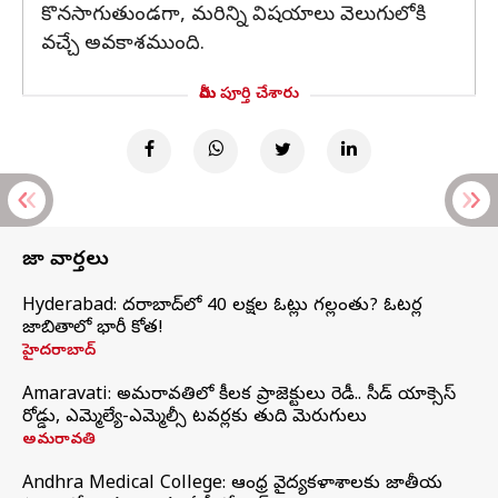
కొనసాగుతుండగా, మరిన్ని విషయాలు వెలుగులోకి
వచ్చే అవకాశముంది.
మీరు పూర్తి చేశారు
తాజా వార్తలు
Hyderabad: హైదరాబాద్‌లో 40 లక్షల ఓట్లు గల్లంతు? ఓటర్ల
జాబితాలో భారీ కోత!
హైదరాబాద్
Amaravati: అమరావతిలో కీలక ప్రాజెక్టులు రెడీ.. సీడ్‌ యాక్సెస్‌
రోడ్డు, ఎమ్మెల్యే-ఎమ్మెల్సీ టవర్లకు తుది మెరుగులు
అమరావతి
Andhra Medical College: ఆంధ్ర వైద్యకళాశాలకు జాతీయ