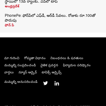
స్థాయిలో 13వ ర్యాంకు.. ఏపీలో టాప్
ఆంధ్రప్రదేశ్
PhonePe: ఫోన్‌పేలో ఎఫ్‌డీ, ఆర్‌డీ సేవలు.. రోజుకు రూ.100తో
పొదుపు
ఫోన్‌ పే
మా గురించి
గోప్యతా విధానం
నిబంధనలు & షరతులు
మమ్మల్ని సంప్రదించండి
నైతిక ప్రవర్తన
ఫిర్యాదుల పరిష్కారం
వార్తలు
న్యూస్ ఆర్కైవ్
టాపిక్స్ ఆర్కైవ్స్
మమ్మల్ని అనుసరించండి