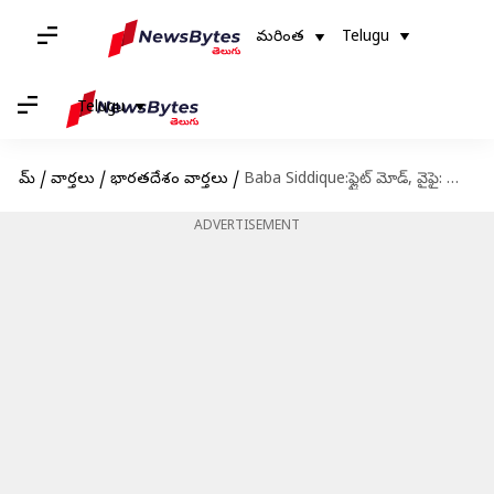
మరింత
Telugu
Telugu
హోమ్
/
వార్తలు
/
భారతదేశం వార్తలు
/
Baba Siddique:ఫ్లైట్ మోడ్, వైఫై: బాబా సిద్ధిక్ హత్య నిందితుడు అన్మోల్ బిష్ణోయ్‌ని ఎలా సంప్రదించాడంటే..!
ADVERTISEMENT