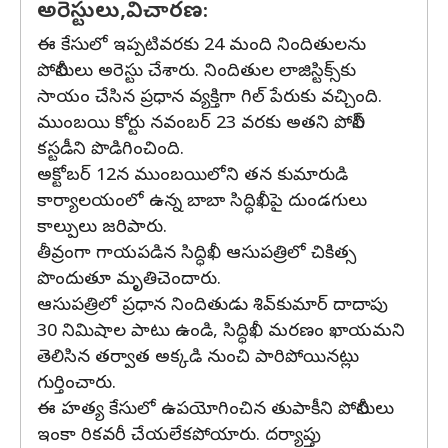
అరెస్టులు,విచారణ:
ఈ కేసులో ఇప్పటివరకు 24 మంది నిందితులను
పోలీసులు అరెస్టు చేశారు. నిందితుల లాజిస్టిక్స్‌కు
సాయం చేసిన ప్రధాన వ్యక్తిగా గిల్‌ పేరుకు వచ్చింది.
ముంబయి కోర్టు నవంబర్‌ 23 వరకు అతని పోలీస్
కస్టడీని పొడిగించింది.
అక్టోబర్‌ 12న ముంబయిలోని తన కుమారుడి
కార్యాలయంలో ఉన్న బాబా సిద్ధిఖీపై దుండగులు
కాల్పులు జరిపారు.
తీవ్రంగా గాయపడిన సిద్ధిఖీ ఆసుపత్రిలో చికిత్స
పొందుతూ మృతిచెందారు.
ఆసుపత్రిలో ప్రధాన నిందితుడు శివ్‌కుమార్‌ దాదాపు
30 నిమిషాల పాటు ఉండి, సిద్ధిఖీ మరణం ఖాయమని
తెలిసిన తర్వాత అక్కడి నుంచి పారిపోయినట్లు
గుర్తించారు.
ఈ హత్య కేసులో ఉపయోగించిన తుపాకీని పోలీసులు
ఇంకా రికవరీ చేయలేకపోయారు. దర్యాప్తు