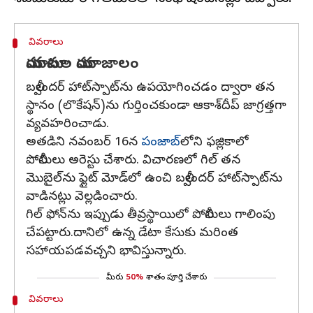
వివరాలు
మాయమాటల మాయాజాలం
బల్వీందర్‌ హాట్‌స్పాట్‌ను ఉపయోగించడం ద్వారా తన
స్థానం (లొకేషన్‌)ను గుర్తించకుండా ఆకాశ్‌దీప్‌ జాగ్రత్తగా
వ్యవహరించాడు.
అతడిని నవంబర్‌ 16న
పంజాబ్‌
లోని ఫజ్లికాలో
పోలీసులు అరెస్టు చేశారు. విచారణలో గిల్‌ తన
మొబైల్‌ను ఫ్లైట్‌ మోడ్‌లో ఉంచి బల్వీందర్‌ హాట్‌స్పాట్‌ను
వాడినట్లు వెల్లడించారు.
గిల్‌ ఫోన్‌ను ఇప్పుడు తీవ్రస్థాయిలో పోలీసులు గాలింపు
చేపట్టారు.దానిలో ఉన్న డేటా కేసుకు మరింత
సహాయపడవచ్చని భావిస్తున్నారు.
మీరు
50%
శాతం పూర్తి చేశారు
వివరాలు