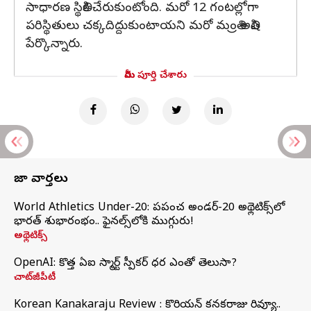
సాధారణ స్థితికి చేరుకుంటోంది. మరో 12 గంటల్లోగా
పరిస్థితులు చక్కదిద్దుకుంటాయని మరో మంత్రి అతిషి
పేర్కొన్నారు.
మీరు పూర్తి చేశారు
తాజా వార్తలు
World Athletics Under-20: ప్రపంచ అండర్-20 అథ్లెటిక్స్‌లో
భారత్‌ శుభారంభం.. ఫైనల్స్‌లోకి ముగ్గురు!
అథ్లెటిక్స్
OpenAI: కొత్త ఏఐ స్మార్ట్ స్పీకర్ ధర ఎంతో తెలుసా?
చాట్‌జీపీటీ
Korean Kanakaraju Review : కొరియన్ కనకరాజు రివ్యూ..