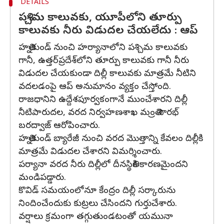
DETAILS
పశ్చిమ కాలువకు, యూపీలోని తూర్పు
కాలువకు నీరు విడుదల చేయలేదు : ఆప్
హత్నికుండ్ నుంచి హర్యానాలోని పశ్చిమ కాలువకు
గానీ, ఉత్తర్‌ప్రదేశ్‌లోని తూర్పు కాలువకు గానీ నీరు
విడుదల చేయకుండా దిల్లీ కాలువకు మాత్రమే నీటిని
వదలడంపై ఆప్ అనుమానం వ్యక్తం చేస్తోంది.
రాజధానిని ఉద్దేశపూర్వకంగానే ముంచేశారని దిల్లీ
నీటిపారుదల, వరద నిర్వహణశాఖ మంత్రి సౌరభ్
బరద్వాజ్ ఆరోపించారు.
హత్నికుండ్ బ్యారేజీ నుంచి వరద మొత్తాన్ని కేవలం దిల్లీకి
మాత్రమే విడుదల చేశారని విమర్శించారు.
పర్యానా వరద నీరు దిల్లీలో దీనస్థితికి కారణమైందని
మండిపడ్డారు.
కొవిడ్ సమయంలోనూ కేంద్రం దిల్లీ సర్కారును
నిందించేందుకు కుట్రలు చేసిందని గుర్తుచేశారు.
వర్షాలు క్రమంగా తగ్గుతుండటంతో యమునా