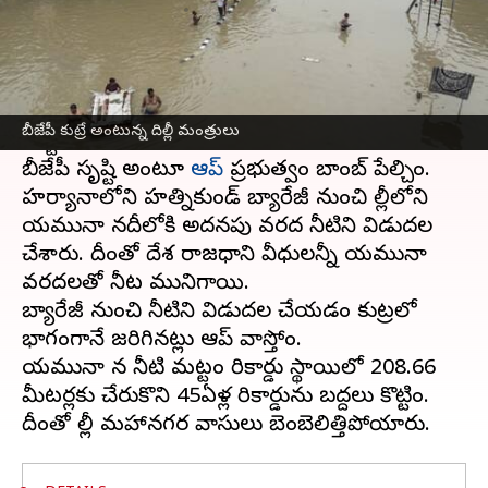
వ్రాసిన వారు
Jul 15, 2023
03:08 pm
TEJAVYAS BESTHA
ఈ వార్తాకథనం ఏంటి
దిల్లీ
ని వరదలు ముంచేస్తున్న తరుణంలో ఆమ్ ఆద్మీ
బీజేపీ కుట్రే అంటున్న దిల్లీ మంత్రులు
పార్టీ సంచలన ఆరోపణలు చేసింది. యమునా వరదలు
బీజేపీ సృష్టి అంటూ
ఆప్
ప్రభుత్వం బాంబ్ పేల్చింది.
హర్యానాలోని హత్నికుండ్ బ్యారేజీ నుంచి దిల్లీలోని
యమునా నదీలోకి అదనపు వరద నీటిని విడుదల
చేశారు. దీంతో దేశ రాజధాని వీధులన్నీ యమునా
వరదలతో నీట మునిగాయి.
బ్యారేజీ నుంచి నీటిని విడుదల చేయడం కుట్రలో
భాగంగానే జరిగినట్లు ఆప్ వాదిస్తోంది.
యమునా నది నీటి మట్టం రికార్డు స్థాయిలో 208.66
మీటర్లకు చేరుకొని 45ఏళ్ల రికార్డును బద్దలు కొట్టింది.