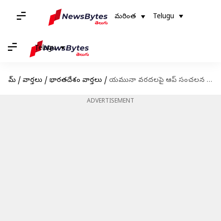
మరింత
Telugu
Telugu
హోమ్
/
వార్తలు
/
భారతదేశం వార్తలు
/
యమునా వరదలపై ఆప్ సంచలన ఆరోపణలు.. బీజేపీ కుట్రే అంటున్న కేజ్రీవాల్ సర్కార్
ADVERTISEMENT