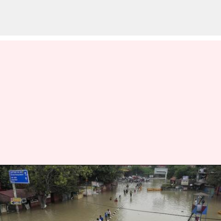
యమునా వరదలపై ఆప్ సంచలన
ఆరోపణలు.. బీజేపీ కుట్రే అంటున్న
కేజ్రీవాల్ సర్కార్