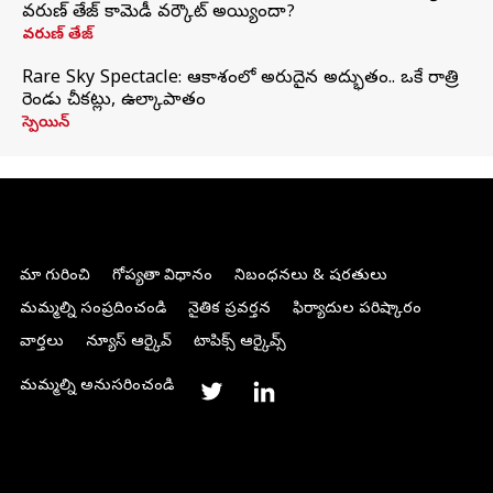
వరుణ్ తేజ్ కామెడీ వర్కౌట్ అయ్యిందా?
వరుణ్ తేజ్
Rare Sky Spectacle: ఆకాశంలో అరుదైన అద్భుతం.. ఒకే రాత్రి
రెండు చీకట్లు, ఉల్కాపాతం
స్పెయిన్
మా గురించి
గోప్యతా విధానం
నిబంధనలు & షరతులు
మమ్మల్ని సంప్రదించండి
నైతిక ప్రవర్తన
ఫిర్యాదుల పరిష్కారం
వార్తలు
న్యూస్ ఆర్కైవ్
టాపిక్స్ ఆర్కైవ్స్
మమ్మల్ని అనుసరించండి