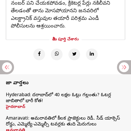
నంబర్ పని చేయకపోవడం, క్రికెటర్ల పేర్లు నకిలీవని
తేలడంతో తాను మోసపోయానని జనవరిలో
ఎలక్ట్రానిక్ వస్తువుల తయారీ పరిశ్రమ ఎండీ
పోలీసులను ఆశ్రయించారు.
మీరు పూర్తి చేశారు
తాజా వార్తలు
Hyderabad: హైదరాబాద్‌లో 40 లక్షల ఓట్లు గల్లంతు? ఓటర్ల
జాబితాలో భారీ కోత!
హైదరాబాద్
Amaravati: అమరావతిలో కీలక ప్రాజెక్టులు రెడీ.. సీడ్‌ యాక్సెస్‌
రోడ్డు, ఎమ్మెల్యే-ఎమ్మెల్సీ టవర్లకు తుది మెరుగులు
అమరావతి