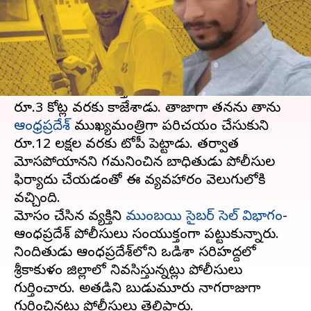
వ్రాసిన వారు
Mar 15, 2023
04:26 pm
Stalin
ఈ వార్తాకథనం ఏంటి
ఆంధ్రప్రదేశ్ ముఖ్యమంత్రి
వైఎస్ జగన్ మోహన్ రెడ్డి
పేరు వాడుకొని ఓ వక్తి దాదాపు 60కంపెనీల నుంచి
రూ.3 కోట్ల వరకు కాజేశాడు. తాజాగా తనను తాను
ఆంధ్రప్రదేశ్
ముఖ్యమంత్రిగా పరిచయం చేసుకుని
రూ.12 లక్షల వరకు టోపీ పెట్టాడు. తర్వాత
మోసపోయానని గమనించిన బాధితుడు పోలీసుల
ఫిర్యాదు చేయడంతో ఈ వ్యవహారం వెలుగులోకి
వచ్చింది.
మోసం చేసిన వ్యక్తిని
ముంబయి సైబర్ సెల్‌ విభాగం
-
ఆంధ్రప్రదేశ్ పోలీసులు సంయుక్తంగా పట్టుకున్నారు.
నిందితుడు ఆంధ్రప్రదేశ్‌లోని ఒడిశా సరిహద్దలో
శ్రీకాకుళం జిల్లాలో నివసిస్తున్నట్లు పోలీసులు
గుర్తించారు. అతడిని బుడుమూరు నాగరాజుగా
గుర్తించినట్లు పోలీసులు తెలిపారు.