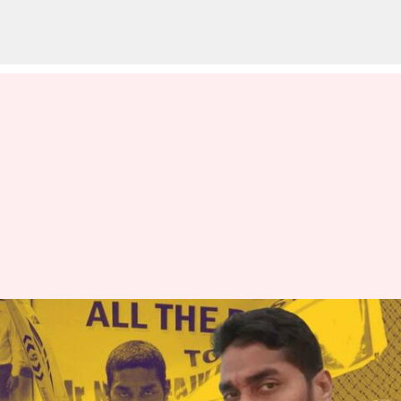
ఆంధ్రప్రదేశ్‌ ముఖ్యమంత్రి పేరు
వాడుకొని రూ.కోట్లు కాజేసిన మాజీ
రంజీ ప్లేయర్