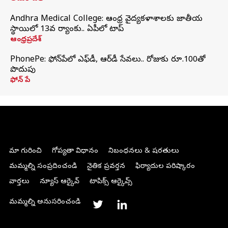
Andhra Medical College: ఆంధ్ర వైద్యకళాశాలకు జాతీయ
స్థాయిలో 13వ ర్యాంకు.. ఏపీలో టాప్
ఆంధ్రప్రదేశ్
PhonePe: ఫోన్‌పేలో ఎఫ్‌డీ, ఆర్‌డీ సేవలు.. రోజుకు రూ.100తో
పొదుపు
ఫోన్‌ పే
మా గురించి
గోప్యతా విధానం
నిబంధనలు & షరతులు
మమ్మల్ని సంప్రదించండి
నైతిక ప్రవర్తన
ఫిర్యాదుల పరిష్కారం
వార్తలు
న్యూస్ ఆర్కైవ్
టాపిక్స్ ఆర్కైవ్స్
మమ్మల్ని అనుసరించండి