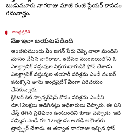
బుడుమూరు నాగరాజు మాజీ రంజీ ప్లేయర్ కావడం
ఆంధ్రప్రదేశ్
మోసం ఇలా బయటపడింది
అంతకుముందు సీఎం జగన్ పేరు చెప్పి చాలా మందిని
మోసం చేసిన నాగరాజు.. ఇటీవల ముంబయిలోని ఓ
ఎలక్ట్రానిక్ వస్తువుల విక్రయదారుడికి ఫోన్ చేశాడు.
ఎలక్ట్రానిక్ వస్తువుల తయారీ పరిశ్రమ ఎండీ నంబర్
కనుక్కొని తాను ఆంధ్రప్రదేశ్ సీఎంగా పరిచయం
చేసకున్నారు.
క్రికెటర్ కిట్ స్పాన్సర్‌షిప్ కోసం పరిశ్రమ ఎండీని
రూ.12లక్షలు అడిగినట్లు అధికారులు చెప్పారు. ఈ పని
చేస్తే తగిన ప్రతిఫలం ఉంటుందని కూడా చెప్పాడు. ఇది
నమ్మిన ఎండీ రూ.12లక్షలను అతడి అకౌంట్‌కు
ట్రాన్స్ఫర్ చేశారు. ఆ తర్వాత నాగరాజు ఇచ్చిన ఫోన్