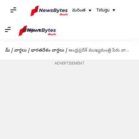
మరింత
Telugu
Telugu
హోమ్
/
వార్తలు
/
భారతదేశం వార్తలు
/
ఆంధ్రప్రదేశ్‌ ముఖ్యమంత్రి పేరు వాడుకొని రూ.కోట్లు కాజేసిన మాజీ రంజీ ప్లేయర్
ADVERTISEMENT