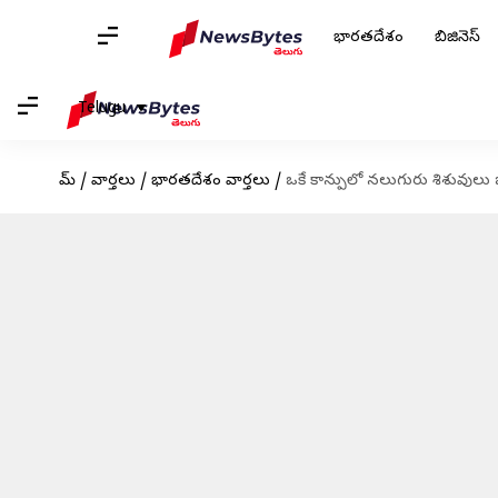
భారతదేశం
బిజినెస్
Telugu
హోమ్
/
వార్తలు
/
భారతదేశం వార్తలు
/
ఒకే కాన్పులో నలుగురు శిశువులు 