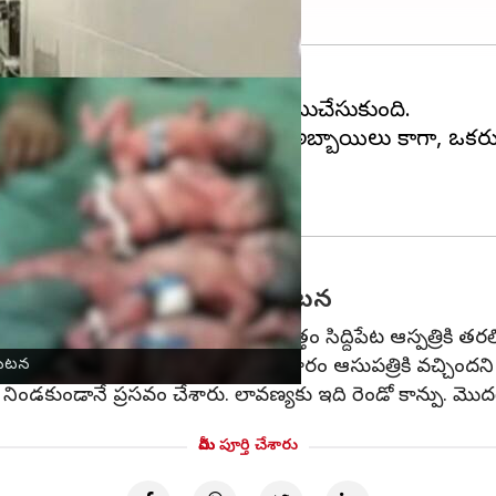
రైవేట్‌ ఆస్పత్రిలో అరుదైన ఘటన చోటుచేసుకుంది.
ప్రసవించింది.
అందులో ముగ్గురు అబ్బాయిలు కాగా, ఒకరు
ెప్పారు.
న సిరిసిల్ల జిల్లాలో అరుదైన ఘటన
వీరిని ఇంక్యుబేటర్‌లో పరిశీలన నిమిత్తం సిద్దిపేట ఆస్పత్రికి తరలి
ావణ్య ఎనిమిది నెలల గర్భంతో సోమవారం ఆసుపత్రికి వచ్చిందని డాక
న ఘటన
ిండకుండానే ప్రసవం చేశారు. లావణ్యకు ఇది రెండో కాన్పు. మొదటి
మీరు పూర్తి చేశారు