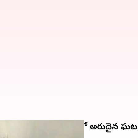
; రాజన్న సిరిసిల్ల జిల్లాలో అరుదైన ఘ