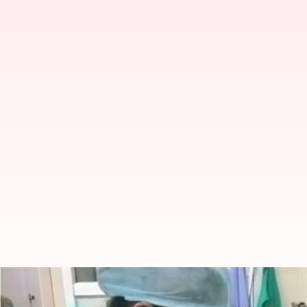
ఒకే కాన్పులో నలుగురు శిశువులు జననం