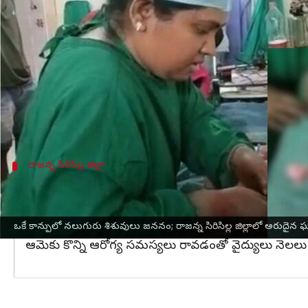
వ్రాసిన వారు
Mar 28, 2023
04:22 pm
Stalin
ఈ వార్తాకథనం ఏంటి
రాజన్న సిరిసిల్ల జిల్లా
ముస్తాబాద్‌ మండల కేంద్రంలోని ఓ ప్
లావణ్య అనే గర్భిణీ మంగళవారం
నలుగురు శిశువులను 
నవజాత శిశువులందరూ ఆరోగ్యంగా ఉన్నారని వైద్యులు చ
రాజన్న సిరిసిల్ల జిల్లా
ఒకే కాన్పులో నలుగురు శిశువులు జననం; రాజన్
శిశువులు 1 కిలోగ్రాము చొప్పున బరువు ఉన్నారని వెల్లడించారు. 
ముస్తాబాద్ మండలానికి చెందిన కిషన్ భార్య గుత్తెముక్కల ల
ఒకే కాన్పులో నలుగురు శిశువులు జననం; రాజన్న సిరిసిల్ల జిల్లాలో అరుదై
ఆమెకు కొన్ని ఆరోగ్య సమస్యలు రావడంతో వైద్యులు నెలలు న