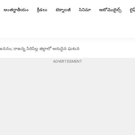
అంతర్జాతీయం
క్రీడలు
టెక్నాలజీ
సినిమా
ఆటోమొబైల్స్
లైఫ్
జననం; రాజన్న సిరిసిల్ల జిల్లాలో అరుదైన ఘటన
ADVERTISEMENT