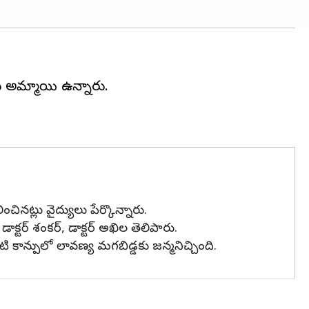
 అమ్మాయి ఉన్నారు.
ంచినట్లు వైద్యులు పేర్కొన్నారు.
్టర్ శంకర్, డాక్టర్ అఖిల తెలిపారు.
 కాన్పులో లావణ్య మగబిడ్డకు జన్మనిచ్చింది.