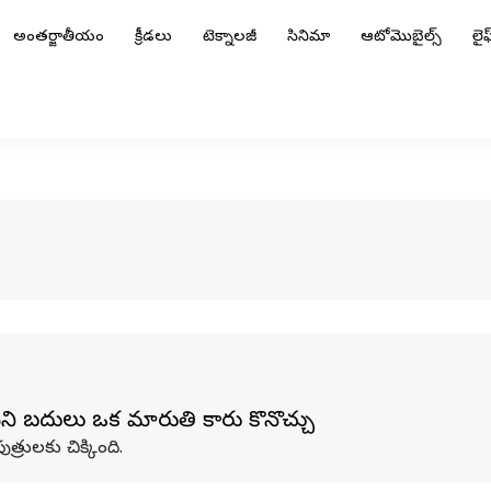
అంతర్జాతీయం
క్రీడలు
టెక్నాలజీ
సినిమా
ఆటోమొబైల్స్
లైఫ్
దీని బదులు ఒక మారుతి కారు కొనొచ్చు
్రులకు చిక్కింది.