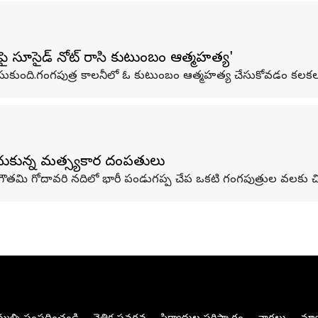
గోడపై సూసైడ్ నోట్ రాసి కుటుంబం ఆత్మహత్య'
ుకుంది.గంగపుత్ర కాలనీలో ఓ కుటుంబం ఆత్మహత్య చేసుకోవడం కలకలం స
ంచుకున్న మత్స్యకార దంపతులు
్న గౌతమి గోదావరి నదిలో భారీ పండుగప్ప చేప ఒకటి గంగపుత్రుల వలకు చిక