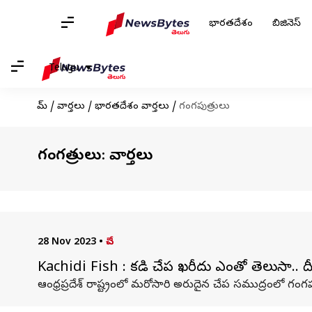
భారతదేశం
బిజినెస్
Telugu
హోమ్
/
వార్తలు
/
భారతదేశం వార్తలు
/
గంగపుత్రులు
గంగపుత్రులు: వార్తలు
28 Nov 2023
•
చేప
Kachidi Fish : కచిడి చేప ఖరీదు ఎంతో తెలుసా.. 
ఆంధ్రప్రదేశ్ రాష్ట్రంలో మరోసారి అరుదైన చేప సముద్రంలో గంగపుత