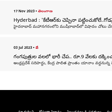
17 Nov 2023
•
తెలంగాణ
Hyderbad : 'కేటీఆర్‌కు చెప్పినా పట్టించుకోలే..
హైదరాబాద్ మహానగరంలోని ముషీరాబాద్‌లో విషాదం చోటు చేస
03 Jul 2023
•
చేప
గంగపుత్రుల వలలో భారీ చేప.. రూ.9 వేలకు దక్కి
ఆంధ్రప్రదేశ్ సరిహద్దు, కేంద్ర పాలిత ప్రాంతం యానాం వద్దనున