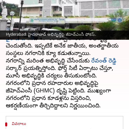
భారీగా నిధులు
వ్రాసిన వారు
Oct 11, 2024
11:18 am
Sirish Praharaju
ఈ వార్తాకథనం ఏంటి
Hyderabad: హైదరాబాద్ అభివృద్ధిపై జీహెచ్‌ఎంసీ ఫోకస్..
హైదరాబాద్
మహా నగరం విశ్వనగరంగా అభివృద్ధి
చెందుతోంది. ఇప్పటికే అనేక జాతీయ, అంతర్జాతీయ
సంస్థలు నగరానికి క్యూ కడుతున్నాయి.
నగరాన్ని మరింత అభివృద్ధి చేసేందుకు
రేవంత్ రెడ్డి
సర్కార్ ప్రయత్నిస్తోంది. ఫోర్త్ సిటీ ఏర్పాటు చేస్తూ,
మూసీ అభివృద్ధికి చర్యలు తీసుకుంటోంది.
నగరంలోని ప్రధాన రహదారుల అభివృద్ధిపై
జీహెచ్‌ఎంసీ (GHMC) దృష్టి పెట్టింది. ముఖ్యంగా
నగరంలోని ప్రధాన కూడళ్లను విస్తరించి,
వివరాలు