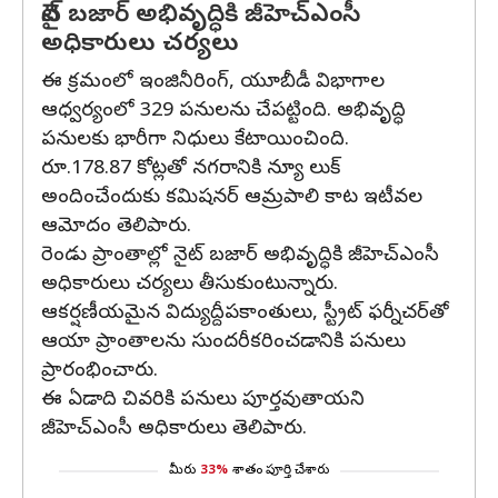
నైట్ బజార్ అభివృద్ధికి జీహెచ్‌ఎంసీ
అధికారులు చర్యలు
ఈ క్రమంలో ఇంజినీరింగ్, యూబీడీ విభాగాల
ఆధ్వర్యంలో 329 పనులను చేపట్టింది. అభివృద్ధి
పనులకు భారీగా నిధులు కేటాయించింది.
రూ.178.87 కోట్లతో నగరానికి న్యూ లుక్
అందించేందుకు కమిషనర్ ఆమ్రపాలి కాట ఇటీవల
ఆమోదం తెలిపారు.
రెండు ప్రాంతాల్లో నైట్ బజార్ అభివృద్ధికి జీహెచ్‌ఎంసీ
అధికారులు చర్యలు తీసుకుంటున్నారు.
ఆకర్షణీయమైన విద్యుద్దీపకాంతులు, స్ట్రీట్ ఫర్నీచర్‌తో
ఆయా ప్రాంతాలను సుందరీకరించడానికి పనులు
ప్రారంభించారు.
ఈ ఏడాది చివరికి పనులు పూర్తవుతాయని
జీహెచ్‌ఎంసీ అధికారులు తెలిపారు.
మీరు
33%
శాతం పూర్తి చేశారు