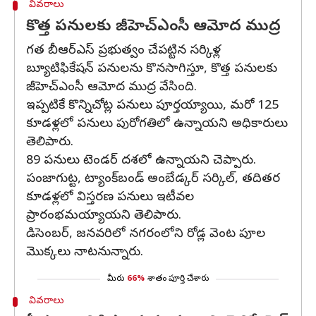
వివరాలు
కొత్త పనులకు జీహెచ్‌ఎంసీ ఆమోద ముద్ర
గత బీఆర్ఎస్ ప్రభుత్వం చేపట్టిన సర్కిళ్ల
బ్యూటిఫికేషన్ పనులను కొనసాగిస్తూ, కొత్త పనులకు
జీహెచ్‌ఎంసీ ఆమోద ముద్ర వేసింది.
ఇప్పటికే కొన్నిచోట్ల పనులు పూర్తయ్యాయి, మరో 125
కూడళ్లలో పనులు పురోగతిలో ఉన్నాయని అధికారులు
తెలిపారు.
89 పనులు టెండర్ దశలో ఉన్నాయని చెప్పారు.
పంజాగుట్ట, ట్యాంక్‌బండ్ అంబేడ్కర్ సర్కిల్, తదితర
కూడళ్లలో విస్తరణ పనులు ఇటీవల
ప్రారంభమయ్యాయని తెలిపారు.
డిసెంబర్, జనవరిలో నగరంలోని రోడ్ల వెంట పూల
మొక్కలు నాటనున్నారు.
మీరు
66%
శాతం పూర్తి చేశారు
వివరాలు