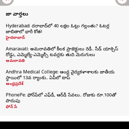
తాజా వార్తలు
Hyderabad: హైదరాబాద్‌లో 40 లక్షల ఓట్లు గల్లంతు? ఓటర్ల
జాబితాలో భారీ కోత!
హైదరాబాద్
Amaravati: అమరావతిలో కీలక ప్రాజెక్టులు రెడీ.. సీడ్‌ యాక్సెస్‌
రోడ్డు, ఎమ్మెల్యే-ఎమ్మెల్సీ టవర్లకు తుది మెరుగులు
అమరావతి
Andhra Medical College: ఆంధ్ర వైద్యకళాశాలకు జాతీయ
స్థాయిలో 13వ ర్యాంకు.. ఏపీలో టాప్
ఆంధ్రప్రదేశ్
PhonePe: ఫోన్‌పేలో ఎఫ్‌డీ, ఆర్‌డీ సేవలు.. రోజుకు రూ.100తో
పొదుపు
ఫోన్‌ పే