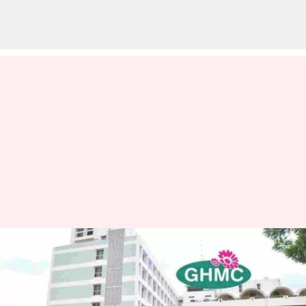
Hyderabad: హైదరాబాద్ అభివృద్ధిపై
జీహెచ్‌ఎంసీ ఫోకస్.. కూడళ్ల
విస్తరణ, ఫుట్ పాత్‌ల అభివృద్ధికి