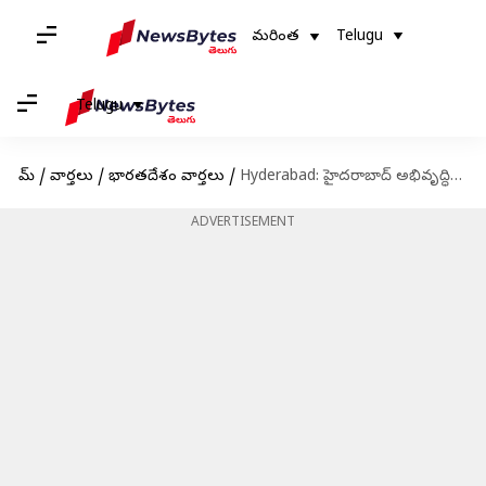
మరింత
Telugu
Telugu
హోమ్
/
వార్తలు
/
భారతదేశం వార్తలు
/
Hyderabad: హైదరాబాద్ అభివృద్ధిపై జీహెచ్‌ఎంసీ ఫోకస్.. కూడళ్ల విస్తరణ, ఫుట్ పాత్‌ల అభివృద్ధికి భారీగా నిధులు
ADVERTISEMENT