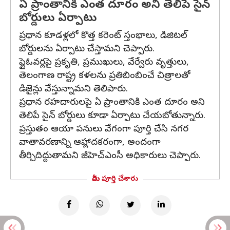
ఏ ప్రాంతానికి ఎంత దూరం అని తెలిపే సైన్
బోర్డులు ఏర్పాటు
ప్రధాన కూడళ్లలో కొత్త కరెంట్ స్తంభాలు, డిజిటల్
బోర్డులను ఏర్పాటు చేస్తామని చెప్పారు.
ప్లైఓవర్లపై ప్రకృతి, ప్రముఖులు, వేర్వేరు వృత్తులు,
తెలంగాణ రాష్ట్ర కళలను ప్రతిబింబించే చిత్రాలతో
డిజైన్లు వేస్తున్నామని తెలిపారు.
ప్రధాన రహదారులపై ఏ ప్రాంతానికి ఎంత దూరం అని
తెలిపే సైన్ బోర్డులు కూడా ఏర్పాటు చేయబోతున్నారు.
ప్రస్తుతం ఆయా పనులు వేగంగా పూర్తి చేసి నగర
వాతావరణాన్ని ఆహ్లాదకరంగా, అందంగా
తీర్చిదిద్దుతామని జీహెచ్‌ఎంసీ అధికారులు చెప్పారు.
మీరు పూర్తి చేశారు