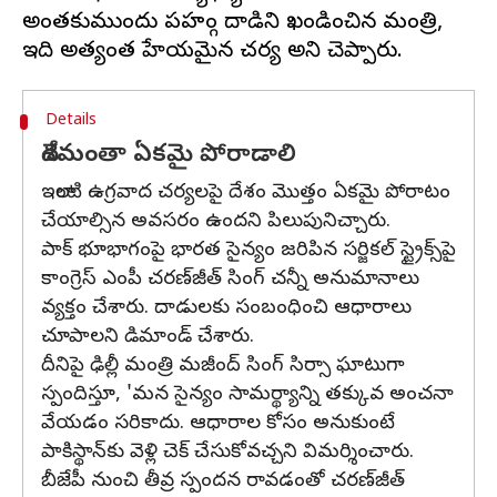
అంతకుముందు పహల్గాం దాడిని ఖండించిన మంత్రి,
Details
దేశమంతా ఏకమై పోరాడాలి
ఇలాంటి ఉగ్రవాద చర్యలపై దేశం మొత్తం ఏకమై పోరాటం
చేయాల్సిన అవసరం ఉందని పిలుపునిచ్చారు.
పాక్ భూభాగంపై భారత సైన్యం జరిపిన సర్జికల్ స్ట్రైక్స్‌పై
కాంగ్రెస్ ఎంపీ చరణ్‌జీత్ సింగ్ చన్నీ అనుమానాలు
వ్యక్తం చేశారు. దాడులకు సంబంధించి ఆధారాలు
చూపాలని డిమాండ్‌ చేశారు.
దీనిపై ఢిల్లీ మంత్రి మజీంద్ సింగ్ సిర్సా ఘాటుగా
స్పందిస్తూ, 'మన సైన్యం సామర్థ్యాన్ని తక్కువ అంచనా
వేయడం సరికాదు. ఆధారాల కోసం అనుకుంటే
పాకిస్థాన్‌కు వెళ్లి చెక్ చేసుకోవచ్చని విమర్శించారు.
బీజేపీ నుంచి తీవ్ర స్పందన రావడంతో చరణ్‌జీత్