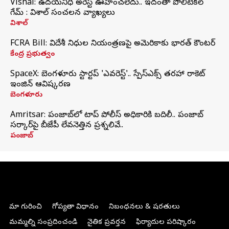
Vishal: ఉదయనిధి అరెస్ట్‌ ఊహించలేదు.. ఇదంతా పొలిటికల్
గేమ్ : విశాల్ సంచలన వ్యాఖ్యలు
విశాల్
FCRA Bill: విదేశీ నిధుల నియంత్రణపై అమెరికాకు భారత్‌ కౌంటర్
కేంద్ర ప్రభుత్వం
SpaceX: బెంగళూరు స్టార్టప్‌ 'ఎవరెస్ట్'.. స్పేస్‌ఎక్స్ తరహా రాకెట్‌
ఇంజిన్‌ ఆవిష్కరణ
బెంగళూరు
Amritsar: పంజాబ్‌లో టాప్ పోలీస్ అధికారికి బదిలీ.. పంజాబ్
సర్కార్‌పై బీజేపీ లేవనెత్తిన ప్రశ్నలివే..
పంజాబ్
మా గురించి
గోప్యతా విధానం
నిబంధనలు & షరతులు
మమ్మల్ని సంప్రదించండి
నైతిక ప్రవర్తన
ఫిర్యాదుల పరిష్కారం