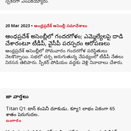
స్పీకర్‌గా ఎంపికయ్యారు.
20 Mar 2023
•
ఆంధ్రప్రదేశ్ అసెంబ్లీ సమావేశాలు
ఆంధ్రప్రదేశ్ అసెంబ్లీలో గందరగోళం; ఎమ్మెల్యేలపై దాడి
చేశారంటూ టీడీపీ, వైసీపీ పరస్పరం ఆరోపణలు
ఆంధ్రప్రదేశ్ అసెంబ్లీలో సోమవారం గందరగోళ పరిస్థితులు
నెలకొన్నాయి. సభలో చర్చ జరుగుతున్న నేపథ్యంలో టీడీపీ నేతలు
నిరసన తెలిపారు. స్పీకర్ పోడియం వద్దకు వెళ్లి నినాదాలు చేశారు.
తాజా వార్తలు
Titan Q1: టైటాన్ కంపెనీ దూకుడు.. క్యూ1 లాభం ఏకంగా 65
శాతం పెరుగుదల..
బంగారం