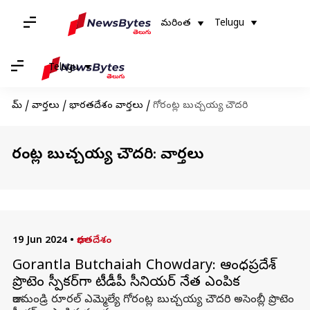
మరింత
Telugu
Telugu
హోమ్
/
వార్తలు
/
భారతదేశం వార్తలు
/
గోరంట్ల బుచ్చయ్య చౌదరి
గోరంట్ల బుచ్చయ్య చౌదరి: వార్తలు
19 Jun 2024
•
భారతదేశం
Gorantla Butchaiah Chowdary: ఆంధ్రప్రదేశ్
ప్రొటెం స్పీకర్‌గా టీడీపీ సీనియర్ నేత ఎంపిక
రాజమండ్రి రూరల్ ఎమ్మెల్యే గోరంట్ల బుచ్చయ్య చౌదరి అసెంబ్లీ ప్రొటెం