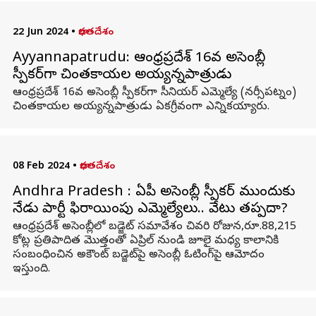
22 Jun 2024
•
భారతదేశం
Ayyannapatrudu: ఆంధ్రప్రదేశ్‌ 16వ అసెంబ్లీ
స్పీకర్‌గా చింతకాయల అయ్యన్నపాత్రుడు
ఆంధ్రప్రదేశ్‌ 16వ అసెంబ్లీ స్పీకర్‌గా సీనియర్‌ ఎమ్మెల్యే (నర్సీపట్నం)
చింతకాయల అయ్యన్నపాత్రుడు ఏకగ్రీవంగా ఎన్నికయ్యారు.
08 Feb 2024
•
భారతదేశం
Andhra Pradesh : ఏపీ అసెంబ్లీ స్పీకర్ ముందుకు
నేడు పార్టీ ఫిరాయింపు ఎమ్మెల్యేలు.. వేటు తప్పదా?
ఆంధ్రప్రదేశ్ అసెంబ్లీలో బడ్జెట్ సమావేశం చివరి రోజున,రూ.88,215
కోట్ల ప్రతిపాదిత మొత్తంతో ఏప్రిల్ నుండి జూలై మధ్య కాలానికి
సంబంధించిన అకౌంట్ బడ్జెట్‌పై అసెంబ్లీ ఓటింగ్‌పై ఆమోదం
ఇస్తుంది.