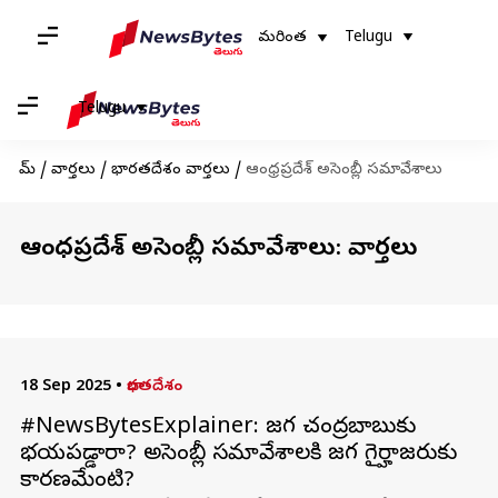
మరింత
Telugu
Telugu
హోమ్
/
వార్తలు
/
భారతదేశం వార్తలు
/
ఆంధ్రప్రదేశ్ అసెంబ్లీ సమావేశాలు
ఆంధ్రప్రదేశ్ అసెంబ్లీ సమావేశాలు: వార్తలు
18 Sep 2025
•
భారతదేశం
#NewsBytesExplainer: జగన్ చంద్రబాబుకు
భయపడ్డారా? అసెంబ్లీ సమావేశాలకి జగన్‌ గైర్హాజరుకు
కారణమేంటి?