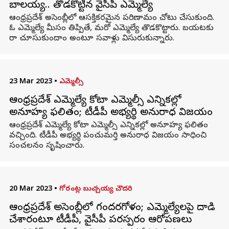
బాలయ్య.. తొడకొట్టిన వైసీపీ ఎమ్మెల్యే
ఆంధ్రప్రదేశ్ అసెంబ్లీలో ఆసక్తికరమైన పరిణామం చోటు చేసుకుంది.
ఓ ఎమ్మెల్యే మీసం తిప్పితే, మరో ఎమ్మెల్యే తొడకొట్టారు. బయటకు
రా చూసుకుందాం అంటూ సవాళ్లు విసురుకున్నారు.
23 Mar 2023
•
ఎమ్మెల్సీ
ఆంధ్రప్రదేశ్ ఎమ్మెల్యే కోటా ఎమ్మెల్సీ ఎన్నికల్లో
అనూహ్య ఫలితం; టీడీపీ అభ్యర్థి అనురాధ విజయం
ఆంధ్రప్రదేశ్ ఎమ్మెల్యే కోటా ఎమ్మెల్సీ ఎన్నికల్లో అనూహ్య ఫలితం
వచ్చింది. టీడీపీ అభ్యర్థి పంచుమర్తి అనురాధ విజయం సాధించి
సంచలనం సృషించారు.
20 Mar 2023
•
గోరంట్ల బుచ్చయ్య చౌదరి
ఆంధ్రప్రదేశ్ అసెంబ్లీలో గందరగోళం; ఎమ్మెల్యేలపై దాడి
చేశారంటూ టీడీపీ, వైసీపీ పరస్పరం ఆరోపణలు