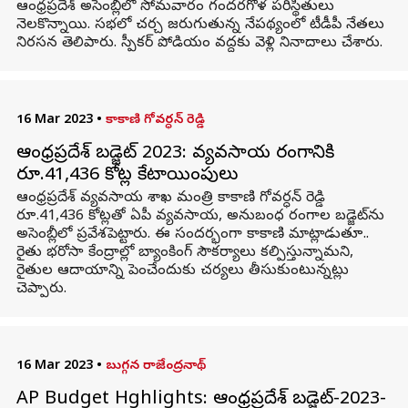
ఆంధ్రప్రదేశ్ అసెంబ్లీలో సోమవారం గందరగోళ పరిస్థితులు
నెలకొన్నాయి. సభలో చర్చ జరుగుతున్న నేపథ్యంలో టీడీపీ నేతలు
నిరసన తెలిపారు. స్పీకర్ పోడియం వద్దకు వెళ్లి నినాదాలు చేశారు.
16 Mar 2023
•
కాకాణి గోవర్ధన్ రెడ్డి
ఆంధ్రప్రదేశ్ బడ్జెట్ 2023: వ్యవసాయ రంగానికి
రూ.41,436 కోట్ల కేటాయింపులు
ఆంధ్రప్రదేశ్ వ్యవసాయ శాఖ మంత్రి కాకాణి గోవర్ధన్ రెడ్డి
రూ.41,436 కోట్లతో ఏపీ వ్యవసాయ, అనుబంధ రంగాల బడ్జెట్‌ను
అసెంబ్లీలో ప్రవేశపెట్టారు. ఈ సందర్భంగా కాకాణి మాట్లాడుతూ..
రైతు భరోసా కేంద్రాల్లో బ్యాంకింగ్‌ సౌకర్యాలు కల్పిస్తున్నామని,
రైతుల ఆదాయాన్ని పెంచేందుకు చర్యలు తీసుకుంటున్నట్లు
చెప్పారు.
16 Mar 2023
•
బుగ్గన రాజేంద్రనాథ్
AP Budget Hghlights: ఆంధ్రప్రదేశ్ బడ్జెట్-2023-