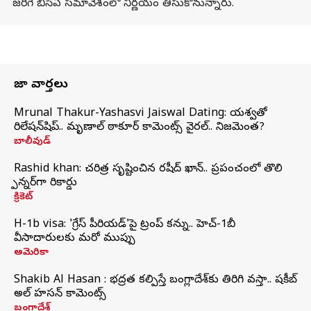
జరిగే బీసీఏ సమావేశంలో నిర్ణయం తీసుకోనున్నారు.
తాజా వార్తలు
Mrunal Thakur-Yashasvi Jaiswal Dating: యశస్వితో
రిలేషన్‌షిప్.. మృణాల్ ఠాకూర్ కామెంట్స్ వైరల్.. నిజమెంత?
బాలీవుడ్
Rashid khan: చరిత్ర సృష్టించిన రషీద్ ఖాన్.. ప్రపంచంలో తొలి
స్పిన్నర్‌గా రికార్డు
క్రికెట్
H-1b visa: 'గ్రేస్‌ పీరియడ్‌'పై ట్రంప్‌ కన్ను.. హెచ్‌-1బీ
వీసాదారులకు మరో ముప్పు
అమెరికా
Shakib Al Hasan : భద్రత కల్పిస్తే బంగ్లాదేశ్‌కు తిరిగి వస్తా.. షకీబ్
అల్ హసన్ కామెంట్స్
బంగ్లాదేశ్