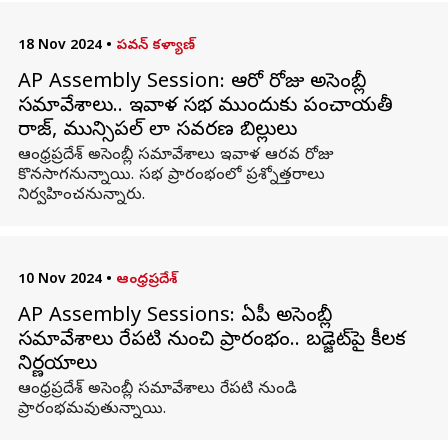
18 Nov 2024
•
పవన్ కళ్యాణ్
AP Assembly Session: ఆరో రోజు అసెంబ్లీ
సమావేశాలు.. ఇవాళ సభ ముందుకు పంచాయతీ
రాజ్, మున్సిపల్ లా సవరణ బిల్లులు
ఆంధ్రప్రదేశ్ అసెంబ్లీ సమావేశాలు ఇవాళ ఆరవ రోజు
కొనసాగనున్నాయి. సభ ప్రారంభంలో ప్రశ్నోత్తరాలు
నిర్వహించనున్నారు.
10 Nov 2024
•
ఆంధ్రప్రదేశ్
AP Assembly Sessions: ఏపీ అసెంబ్లీ
సమావేశాలు రేపటి నుంచి ప్రారంభం.. బడ్జెట్‌పై కీలక
నిర్ణయాలు
ఆంధ్రప్రదేశ్ అసెంబ్లీ సమావేశాలు రేపటి నుండి
ప్రారంభమవుతున్నాయి.