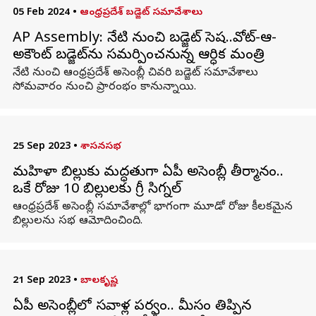
05 Feb 2024
•
ఆంధ్రప్రదేశ్ బడ్జెట్ సమావేశాలు
AP Assembly: నేటి నుంచి బడ్జెట్ సెషన్..వోట్-ఆన్-
అకౌంట్ బడ్జెట్‌ను సమర్పించనున్న ఆర్ధిక మంత్రి
నేటి నుంచి ఆంధ్రప్రదేశ్ అసెంబ్లీ చివరి బడ్జెట్ సమావేశాలు
సోమవారం నుంచి ప్రారంభం కానున్నాయి.
25 Sep 2023
•
శాసనసభ
మహిళా బిల్లుకు మద్ధతుగా ఏపీ అసెంబ్లీ తీర్మానం..
ఒకే రోజు 10 బిల్లుల‌కు గ్రీన్ సిగ్నల్
ఆంధ్రప్రదేశ్ అసెంబ్లీ సమావేశాల్లో భాగంగా మూడో రోజు కీలకమైన
బిల్లులను సభ ఆమోదించింది.
21 Sep 2023
•
బాలకృష్ణ
ఏపీ అసెంబ్లీలో సవాళ్ల పర్వం.. మీసం తిప్పిన