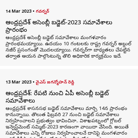
14 Mar 2023
•
గవర్నర్
ఆంధ్రప్రదేశ్ అసెంబ్లీ బడ్జెట్-2023 సమావేశాలు
ప్రారంభం
ఆంధ్రప్రదేశ్ అసెంబ్లీ బడ్జెట్ సమావేశాలు మంగళవారం
ప్రారంభమయ్యాయి. ఉదయం 10 గంటలకు రాష్ట్ర గవర్నర్ అబ్దుల్
నజీర్ ప్రసంగంతో మొదలయ్యాయి. గవర్నర్‌గా బాధ్యతలు చేపట్టిన
తర్వాత ఆయన పాల్గొంటున్న తొలి అధికారిక కార్యక్రమం ఇదే.
13 Mar 2023
•
వైఎస్ జగన్మోహన్ రెడ్డి
ఆంధ్రప్రదేశ్: రేపటి నుంచి ఏపీ అసెంబ్లీ బడ్జెట్
సమావేశాలు
ఆంధ్రప్రదేశ్ శాసనసభ బడ్జెట్ సమావేశాలు మార్చి 14న ప్రారంభం
కానున్నాయి. తొలుత ఫిబ్రవరి 27 నుంచి బడ్జెట్ సమావేశాలు
నిర్వహించాలని ప్రభుత్వం భావించినా.. విశాఖపట్నంలో గ్లోబల్
ఇన్వెస్ట్‌మెంట్ సమ్మిట్-2023 కారణంగా వాయిదా వేసింది. అయితే
సమావేశాలు ఎన్ని రోజులు నిర్వహించాలనే దానిపై మంగళవారం