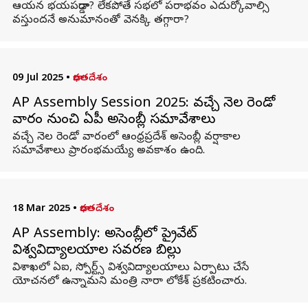
ఆయన భయపడ్డారా? లేకపోతే సభలో పరాభవం ఎదుర్కోవాల్సి
వస్తుందనే అనుమానంతో వెనక్కి తగ్గారా?
09 Jul 2025
•
భారతదేశం
AP Assembly Session 2025: వచ్చే నెల రెండో
వారం నుంచి ఏపీ అసెంబ్లీ సమావేశాలు
వచ్చే నెల రెండో వారంలో ఆంధ్రప్రదేశ్ అసెంబ్లీ వర్షాకాల
సమావేశాలు ప్రారంభమయ్యే అవకాశం ఉంది.
18 Mar 2025
•
భారతదేశం
AP Assembly: అసెంబ్లీలో ప్రైవేట్
విశ్వవిద్యాలయాల సవరణ బిల్లు
విశాఖలో ఏఐ, స్పోర్ట్స్ విశ్వవిద్యాలయాలు ఏర్పాటు చేసే
యోచనలో ఉన్నామని మంత్రి నారా లోకేశ్ ప్రకటించారు.