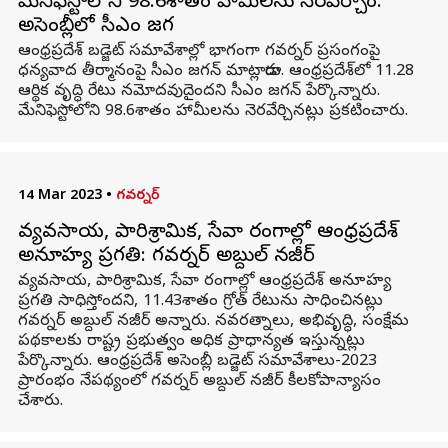
మేనిఫెస్టోలోని 98.6శాతం హామీలను నెరవేర్చాం:
అసెంబ్లీలో సీఎం జగన్
ఆంధ్రప్రదేశ్ బడ్జెట్ సమావేశాల్లో భాగంగా గవర్నర్ ప్రసంగంపై
ధన్యవాద తీర్మానంపై సీఎం జగన్ మాట్లాడారు. ఆంధ్రప్రదేశ్‌లో 11.28
ఆర్థిక వృద్ధి రేటు నమోదవుదైందని సీఎం జగన్ పేర్కొన్నారు.
మేనిఫెస్టోలోని 98.6శాతం హామీలను నెరవేర్చినట్లు ప్రకటించారు.
14 Mar 2023
•
గవర్నర్
వ్యవసాయ, పారిశ్రామిక, సేవా రంగాల్లో ఆంధ్రప్రదేశ్
అనూహ్య ప్రగతి: గవర్నర్ అబ్దుల్ నజీర్
వ్యవసాయ, పారిశ్రామిక, సేవా రంగాల్లో ఆంధ్రప్రదేశ్ అనూహ్య
ప్రగతి సాధిస్తోందని, 11.43శాతం గ్రోత్ రేటును సాధించినట్లు
గవర్నర్ అబ్దుల్ నజీర్ అన్నారు. నవరత్నాలు, అభివృద్ధి, సంక్షేమ
పథకాలకు రాష్ట్ర ప్రభుత్వం అధిక ప్రాధాన్యత ఇస్తున్నట్లు
పేర్కొన్నారు. ఆంధ్రప్రదేశ్ అసెంబ్లీ బడ్జెట్ సమావేశాలు-2023
ప్రారంభం నేపథ్యంలో గవర్నర్ అబ్దుల్ నజీర్ కీలకోపాన్యాసం
చేశారు.