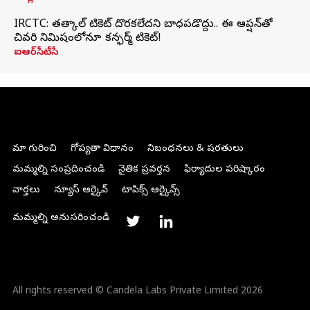
IRCTC: తత్కాల్ టికెట్ దొరకలేదని బాధపడొద్దు.. ఈ ఆప్షన్‌తో
చివరి నిమిషంలోనూ కన్ఫర్మ్ టికెట్!
ఐఆర్‌సీటీసీ
మా గురించి
గోప్యతా విధానం
నిబంధనలు & షరతులు
మమ్మల్ని సంప్రదించండి
నైతిక ప్రవర్తన
ఫిర్యాదుల పరిష్కారం
వార్తలు
న్యూస్ ఆర్కైవ్
టాపిక్స్ ఆర్కైవ్స్
మమ్మల్ని అనుసరించండి
All rights reserved © Candela Labs Private Limited 2026