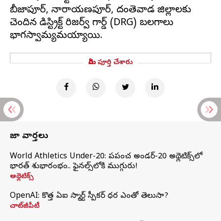
బీజాపూర్, నారాయణపూర్, దంతెవాడ జిల్లాలకు
చెందిన డిస్ట్రిక్ట్ రిజర్వ్ గార్డ్ (DRG) బలగాలు
మీరు పూర్తి చేశారు
తాజా వార్తలు
World Athletics Under-20: ప్రపంచ అండర్-20 అథ్లెటిక్స్‌లో
భారత్‌ శుభారంభం.. ఫైనల్స్‌లోకి ముగ్గురు!
అథ్లెటిక్స్
OpenAI: కొత్త ఏఐ స్మార్ట్ స్పీకర్ ధర ఎంతో తెలుసా?
చాట్‌జీపీటీ