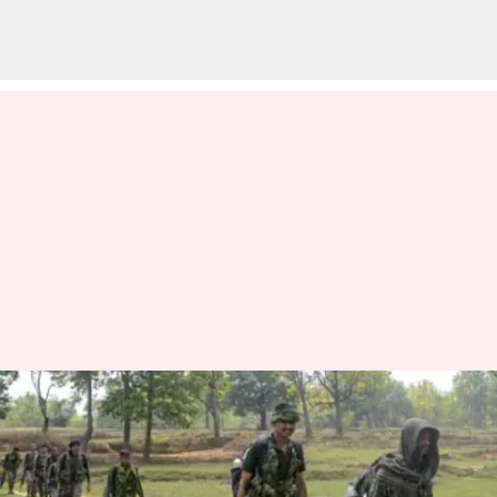
Encounter: ఛత్తీస్‌గఢ్‌లో తుపాకుల
మోత.. ఎన్‌కౌంటర్‌లో 28
మావోయిస్టుల మృతి