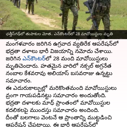
వ్రాసిన వారు
May 21, 2025
12:35 pm
Jayachandra Akuri
ఈ వార్తాకథనం ఏంటి
ఛత్తీస్‌గఢ్‌
రాష్ట్రం మళ్లీ తుపాకుల మోతతో తడిసి
ఛత్తీస్‌గఢ్‌లో తుపాకుల మోత.. ఎన్‌కౌంటర్‌లో 28 మావోయిస్టుల మృతి
ముద్దయింది. నారాయణపూర్ జిల్లా అడవుల్లో
మంగళవారం జరిగిన ఉగ్రవాద వ్యతిరేక ఆపరేషన్‌లో
భద్రతా దళాలు భారీ విజయాన్ని నమోదు చేశాయి.
జరిగిన
ఎన్‌కౌంటర్‌
లో 28 మంది మావోయిస్టులు
మృతిచెందారు. హతమైన వారిలో నక్సల్ అగ్రనేత
నంబాల కేశవరావు అలియాస్ బసవరాజు ఉన్నట్టు
సమాచారం.
ఈ ఎదురుకాల్పుల్లో మరికొంతమంది మావోయిస్టులు
తీవ్రంగా గాయపడినట్టు సమాచారం అందుతోంది.
భద్రతా దళాలకు మాధ్ ప్రాంతంలో మావోయిస్టుల
కదలికలపై ముందస్తు సమాచారం అందింది.
దీంతో బలగాలు వెంటనే ఆ ప్రాంతాన్ని ముట్టడించి
ఆపరేషన్ చేపట్టాయి. ఈ భారీ ఆపరేషన్‌లో