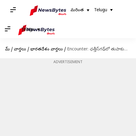
మరింత
Telugu
Telugu
హోమ్
/
వార్తలు
/
భారతదేశం వార్తలు
/
Encounter: ఛత్తీస్‌గఢ్‌లో తుపాకుల మోత.. ఎన్‌కౌంటర్‌లో 28 మావోయిస్టుల మృతి
ADVERTISEMENT