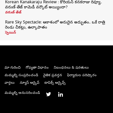
Korean Kanakaraju Review : కొరియన్ కనకరాజు రివ్యూ..
వరుణ్ తేజ్ కామెడీ వర్కౌట్ అయ్యిందా?
వరుణ్ తేజ్
Rare Sky Spectacle: ఆకాశంలో అరుదైన అద్భుతం.. ఒకే రాత్రి
రెండు చీకట్లు, ఉల్కాపాతం
స్పెయిన్
మా గురించి
గోప్యతా విధానం
నిబంధనలు & షరతులు
మమ్మల్ని సంప్రదించండి
నైతిక ప్రవర్తన
ఫిర్యాదుల పరిష్కారం
వార్తలు
న్యూస్ ఆర్కైవ్
టాపిక్స్ ఆర్కైవ్స్
మమ్మల్ని అనుసరించండి