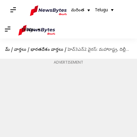
మరింత
Telugu
Telugu
హోమ్
/
వార్తలు
/
భారతదేశం వార్తలు
/
హెచ్3ఎన్2 వైరస్: మహారాష్ట్ర, దిల్లీలో హై అలర్ట్; దేశంలో 9కి చేరిన మరణాలు
ADVERTISEMENT