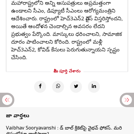
మహారాష్ట్రలోని అన్ని ఆసుపత్రులు అప్రమత్తంగా
ఉండాలని సీఎం, డిప్యూటీ సీఎంలు ఆరోగ్యమంత్రిని
ఆదేశించారు. రాష్ట్రంలో హెచ్‌3ఎన్‌2 వైరస్‌ విస్తరిస్తోందని,
అయితే ఆందోళన చెందాల్సిన అవసరం లేదని
ప్రభుత్వం పేర్కొంది. మాస్కులు ధరించాలని, సామాజిక
దూరం పాటించాలని కోరింది. రాష్ట్రంలో మళ్లీ
హెచ్3ఎన్2, కోవిడ్ కేసులు పెరుగుతున్నాయని స్పష్టం
చేసింది.
మీరు పూర్తి చేశారు
తాజా వార్తలు
Vaibhav Sooryavanshi : రెడ్ బాల్ క్రికెట్‌పై వైభవ్ ఫోకస్.. మరి