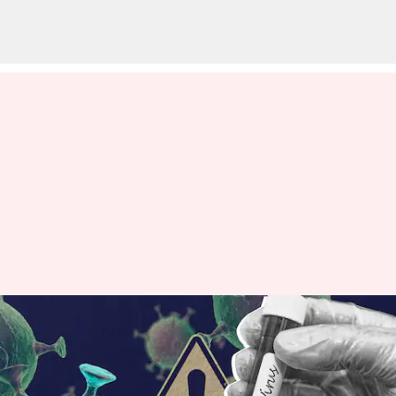
హెచ్3ఎన్2 వైరస్: మహారాష్ట్ర, దిల్లీలో
హై అలర్ట్; దేశంలో 9కి చేరిన
మరణాలు