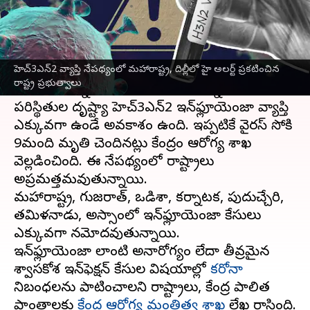
వ్రాసిన వారు
Mar 18, 2023
10:17 am
Stalin
ఈ వార్తాకథనం ఏంటి
హెచ్3ఎన్2 వ్యాప్తి నేపథ్యంలో మహారాష్ట్ర, దిల్లీలో హై అలర్ట్ ప్రకటించిన
దేశంలో
హెచ్3ఎన్2 ఇన్‌ఫ్లూయెంజా
రోజురోజుకు భారీగా
రాష్ట్ర ప్రభుత్వాలు
పెరిగిపోతున్నాయి. అయితే మారుతున్న వాతావరణ
పరిస్థితుల దృష్ట్యా హెచ్3ఎన్2 ఇన్‌ఫ్లూయెంజా వ్యాప్తి
ఎక్కువగా ఉండే అవకాశం ఉంది. ఇప్పటికే వైరస్ సోకి
9మంది మృతి చెందినట్లు కేంద్రం ఆరోగ్య శాఖ
వెల్లడించింది. ఈ నేపథ్యంలో రాష్ట్రాలు
అప్రమత్తమవుతున్నాయి.
మహారాష్ట్ర, గుజరాత్, ఒడిశా, కర్నాటక, పుదుచ్చేరి,
తమిళనాడు, అస్సాంలో ఇన్‌ఫ్లూయెంజా కేసులు
ఎక్కువగా నమోదవుతున్నాయి.
ఇన్‌ఫ్లూయెంజా లాంటి అనారోగ్యం లేదా తీవ్రమైన
శ్వాసకోశ ఇన్‌ఫెక్షన్‌ కేసుల విషయాల్లో
కరోనా
నిబంధలను పాటించాలని రాష్ట్రాలు, కేంద్ర పాలిత
ప్రాంతాలకు
కేంద్ర ఆరోగ్య మంత్రిత్వ శాఖ
లేఖ రాసింది.