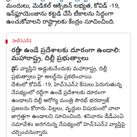
మందులు, మెడికల్ ఆక్సిజన్ లభ్యత, కోవిడ్ -19,
ఇన్‌ఫ్లూయెంజాను కట్టడి చేసే టీకాలను సిద్ధంగా
హెచ్3ఎన్2
రద్దీగా ఉండే ప్రదేశాలకు దూరంగా ఉండాలి:
మహారాష్ట్ర, దిల్లీ ప్రభుత్వాలు
వైరస్ వ్యాప్తిని అడ్డుకునేందుకు మహారాష్ట్ర, దిల్లీ
ప్రభుత్వాలు హై అలర్ట్‌ను ప్రకటించాయి.
దేశంలో కోవిడ్ -19, హెచ్3ఎన్2 కేసులు పెరుగుతున్న
నేపథ్యంలో రద్దీగా ఉండే ప్రదేశాలకు దూరంగా
ఉండాలని దిల్లీ ఆరోగ్య మంత్రి సౌరభ్ భరద్వాజ్
ప్రజలను కోరారు. పిల్లలు, వృద్ధుల విషయంలో చాలా
జాగ్రత్తగా ఉండాలని సూచించింది. శనివారం డీడీఎంఏ
సమావేశం జరగనున్న నేపథ్యంలో హెచ్3ఎన్2 వ్యాప్తిపై
చర్చించనున్నారు.