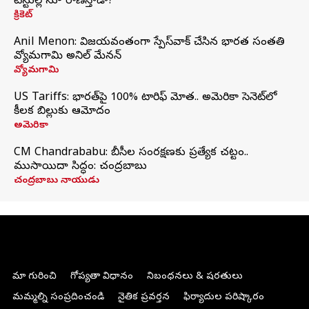
టెస్టుల్లోనూ రాణిస్తాడా?
క్రికెట్
Anil Menon: విజయవంతంగా స్పేస్‌వాక్‌ చేసిన భారత సంతతి
వ్యోమగామి అనిల్‌ మేనన్
వ్యోమగామి
US Tariffs: భారత్‌పై 100% టారిఫ్‌ మోత.. అమెరికా సెనెట్‌లో
కీలక బిల్లుకు ఆమోదం
అమెరికా
CM Chandrababu: బీసీల సంరక్షణకు ప్రత్యేక చట్టం..
ముసాయిదా సిద్ధం: చంద్రబాబు
చంద్రబాబు నాయుడు
మా గురించి
గోప్యతా విధానం
నిబంధనలు & షరతులు
మమ్మల్ని సంప్రదించండి
నైతిక ప్రవర్తన
ఫిర్యాదుల పరిష్కారం