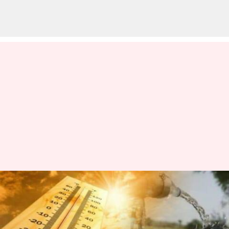
ఆంధ్రప్రదేశ్‌లోని 116 మండలాల్లో
వేడిగాలులు; అమసరమైతే
బయటకు రావాలని ఐఎండీ సూచన