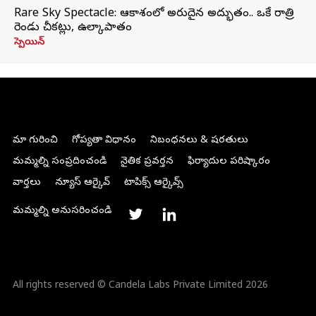
Rare Sky Spectacle: ఆకాశంలో అరుదైన అద్భుతం.. ఒకే రాత్రి
రెండు చీకట్లు, ఉల్కాపాతం
స్పెయిన్
మా గురించి
గోప్యతా విధానం
నిబంధనలు & షరతులు
మమ్మల్ని సంప్రదించండి
నైతిక ప్రవర్తన
ఫిర్యాదుల పరిష్కారం
వార్తలు
న్యూస్ ఆర్కైవ్
టాపిక్స్ ఆర్కైవ్స్
మమ్మల్ని అనుసరించండి
All rights reserved © Candela Labs Private Limited 2026