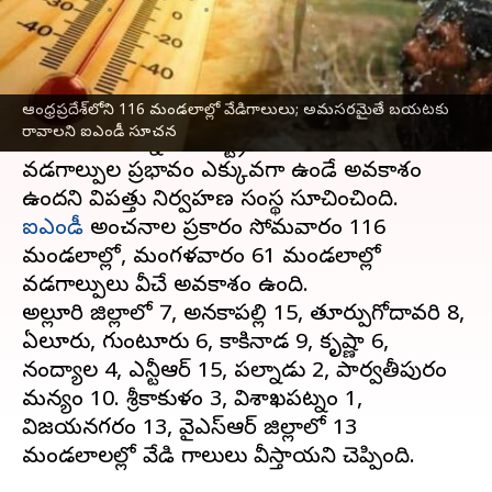
వ్రాసిన వారు
Apr 17, 2023
01:54 pm
Stalin
ఈ వార్తాకథనం ఏంటి
ఆంధ్రప్రదేశ్‌లోని 116 మండలాల్లో వేడిగాలులు; అమసరమైతే బయటకు
ఆంధ్రప్రదేశ్‌
లో రోజురోజుకు
ఉష్ణోగ్రతలు
రావాలని ఐఎండీ సూచన
నమోదవుతున్నాయి. రాష్ట్రంలో సోమవారం
వడగాల్పుల ప్రభావం ఎక్కువగా ఉండే అవకాశం
ఐఎండీ
అంచనాల ప్రకారం సోమవారం 116
మండలాల్లో, మంగళవారం 61 మండలాల్లో
వడగాల్పులు వీచే అవకాశం ఉంది.
అల్లూరి జిల్లాలో 7, అనకాపల్లి 15, తూర్పుగోదావరి 8,
ఏలూరు, గుంటూరు 6, కాకినాడ 9, కృష్ణా 6,
నంద్యాల 4, ఎన్టీఆర్ 15, పల్నాడు 2, పార్వతీపురం
మన్యం 10. శ్రీకాకుళం 3, విశాఖపట్నం 1,
విజయనగరం 13, వైఎస్ఆర్ జిల్లాలో 13