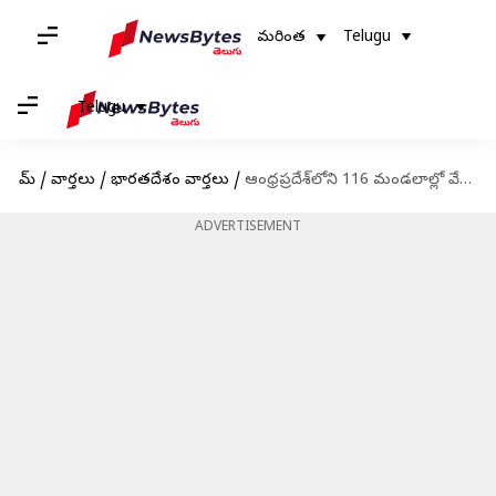
మరింత
Telugu
Telugu
హోమ్
/
వార్తలు
/
భారతదేశం వార్తలు
/
ఆంధ్రప్రదేశ్‌లోని 116 మండలాల్లో వేడిగాలులు; అమసరమైతే బయటకు రావాలని ఐఎండీ సూచన
ADVERTISEMENT