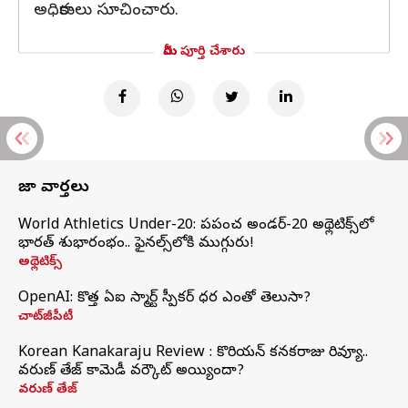
అధికారులు సూచించారు.
మీరు పూర్తి చేశారు
తాజా వార్తలు
World Athletics Under-20: ప్రపంచ అండర్-20 అథ్లెటిక్స్‌లో
భారత్‌ శుభారంభం.. ఫైనల్స్‌లోకి ముగ్గురు!
అథ్లెటిక్స్
OpenAI: కొత్త ఏఐ స్మార్ట్ స్పీకర్ ధర ఎంతో తెలుసా?
చాట్‌జీపీటీ
Korean Kanakaraju Review : కొరియన్ కనకరాజు రివ్యూ..
వరుణ్ తేజ్ కామెడీ వర్కౌట్ అయ్యిందా?
వరుణ్ తేజ్