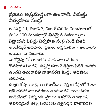
ఎండలు
ప్రజలు అప్రమత్తంగా ఉండాలి: విపత్తు
నిర్వహణ సంస్థ
అనకాపల్లి 11, కాకినాడ 3, విజయ్‌నగరం మండలాలతో
పాటు 100 మండలాల్లో తీవ్రమైన వడగాల్పులు
వీస్తాయని విపత్తు నిర్వహణ సంస్థ ఎండీ బీఆర్
అంబేద్కర్ తెలిపారు. ప్రజలు అప్రమత్తంగా ఉండాలని
ఆయన సూచించారు.
మరోవైపు ఏపీ అంతటా పొడి వాతావరణం
కొనసాగుతుందని, ఉష్ణోగ్రతలు 2 డిగ్రీలు పెరిగే అవకాశం
ఉందని అమరావతి వాతావరణ కేంద్రం అధికారులు
తెలిపారు.
ఉత్తర కోస్తా ఆంధ్ర, రాయలసీమ, దక్షిణ కోస్తాలో కూడా
ఇదే తరహా వాతావరణం ఉంటుందని వాతావరణ
బులెటిన్‌లో పేర్కొంది. ప్రజలు ఇళ్లలోనే ఉండాలని,
అవసరమైతే తప్ప బయటకు వెళ్లవద్దని వాతావరణ