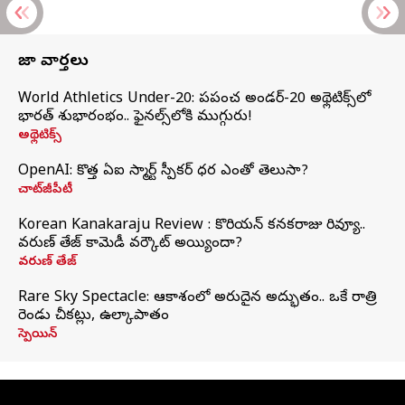
తాజా వార్తలు
World Athletics Under-20: ప్రపంచ అండర్-20 అథ్లెటిక్స్‌లో
భారత్‌ శుభారంభం.. ఫైనల్స్‌లోకి ముగ్గురు!
అథ్లెటిక్స్
OpenAI: కొత్త ఏఐ స్మార్ట్ స్పీకర్ ధర ఎంతో తెలుసా?
చాట్‌జీపీటీ
Korean Kanakaraju Review : కొరియన్ కనకరాజు రివ్యూ..
వరుణ్ తేజ్ కామెడీ వర్కౌట్ అయ్యిందా?
వరుణ్ తేజ్
Rare Sky Spectacle: ఆకాశంలో అరుదైన అద్భుతం.. ఒకే రాత్రి
రెండు చీకట్లు, ఉల్కాపాతం
స్పెయిన్