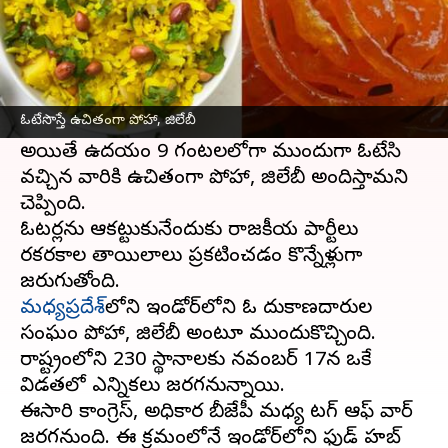
ఈ వార్తాకథనం ఏంటి
అసెంబ్లీ ఎన్నికల వేళ
ఇండోర్
ఓటర్లకు బంపర్ ఆఫర్
తగిలింది. ఈ మేరకు నగరంలోని దుకాణదారుల
ఓటేసొస్తే ఉచితంగా పోహా, జిలేబీ
సంఘం ఈ ఆఫర్‌ ప్రకటించింది.
అయితే ఉదయం 9 గంటలలోగా ముందుగా ఓటేసి
వచ్చిన వారికి ఉచితంగా పోహా, జిలేబీ అందిస్తామని
చెప్పింది.
ఓటర్లను ఆకట్టుకునేందుకు రాజకీయ పార్టీలు
రకరకాల తాయిలాలు ప్రకటించడం కొన్నేళ్లుగా
మధ్యప్రదేశ్‌
లోని ఇండోర్‌లోని ఓ దుకాణదారుల
సంఘం పోహా, జిలేబీ అంటూ ముందుకొచ్చింది.
రాష్ట్రంలోని 230 స్థానాలకు నవంబర్‌ 17న ఒకే
విడతలో ఎన్నికలు జరగనున్నాయి.
ఈసారి కాంగ్రెస్‌, అధికార బీజేపీ మధ్య టగ్ ఆఫ్ వార్
జరగనుంది. ఈ క్రమంలోనే ఇండోర్‌లోని ఫుడ్‌ హబ్‌