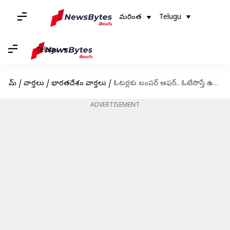
మరింత
Telugu
Telugu
హోమ్
/
వార్తలు
/
భారతదేశం వార్తలు
/
ఓటర్లకు బంపర్ ఆఫర్.. ఓటేసొస్తే ఉచితంగా పోహా, జిలేబీ
ADVERTISEMENT