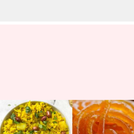
ఓటర్లకు బంపర్ ఆఫర్.. ఓటేసొస్తే
ఉచితంగా పోహా, జిలేబీ
వ్రాసిన వారు
Oct 14, 2023
06:12 pm
TEJAVYAS BESTHA