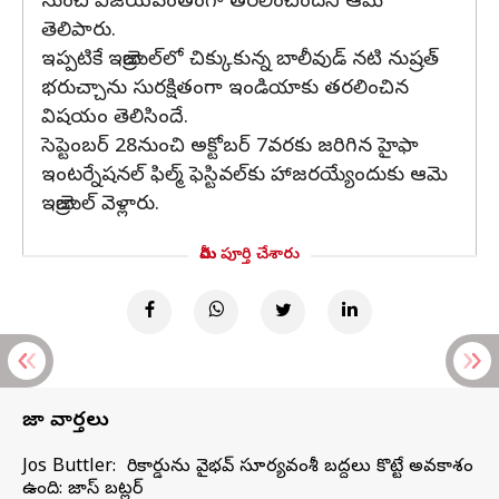
నుంచి విజయవంతంగా తరలించిందని ఆమె
తెలిపారు.
ఇప్పటికే ఇజ్రాయెల్‌లో చిక్కుకున్న బాలీవుడ్ నటి నుష్రత్
భరుచ్చాను సురక్షితంగా ఇండియాకు తరలించిన
విషయం తెలిసిందే.
సెప్టెంబర్ 28నుంచి అక్టోబర్ 7వరకు జరిగిన హైఫా
ఇంటర్నేషనల్ ఫిల్మ్ ఫెస్టివల్‌కు హాజరయ్యేందుకు ఆమె
ఇజ్రాయెల్ వెళ్లారు.
మీరు పూర్తి చేశారు
తాజా వార్తలు
Jos Buttler: నా రికార్డును వైభవ్ సూర్యవంశీ బద్దలు కొట్టే అవకాశం
ఉంది: జాస్ బట్లర్