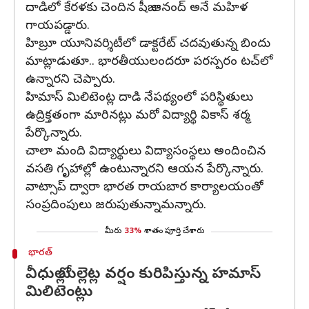
దాడిలో కేరళకు చెందిన షీజా ఆనంద్ అనే మహిళ
గాయపడ్డారు.
హిబ్రూ యూనివర్శిటీలో డాక్టరేట్ చదవుతున్న బిందు
మాట్లాడుతూ.. భారతీయులందరూ పరస్పరం టచ్‌లో
ఉన్నారని చెప్పారు.
హిమాస్ మిలిటెంట్ల దాడి నేపథ్యంలో పరిస్థితులు
ఉద్రిక్తతంగా మారినట్లు మరో విద్యార్థి వికాస్ శర్మ
పేర్కొన్నారు.
చాలా మంది విద్యార్థులు విద్యాసంస్థలు అందించిన
వసతి గృహాల్లో ఉంటున్నారని ఆయన పేర్కొన్నారు.
వాట్సాప్ ద్వారా భారత రాయబార కార్యాలయంతో
సంప్రదింపులు జరుపుతున్నామన్నారు.
మీరు
33%
శాతం పూర్తి చేశారు
భారత్
వీధుల్లో బుల్లెట్ల వర్షం కురిపిస్తున్న హమాస్
మిలిటెంట్లు