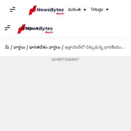
మరింత
Telugu
Telugu
హోమ్
/
వార్తలు
/
భారతదేశం వార్తలు
/
ఇజ్రాయెల్‌లో చిక్కుకున్న భారతీయులు ఎలా ఉన్నారు? కేంద్రం ఏం చెబుతోంది?
ADVERTISEMENT