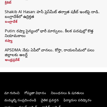
క్రికెట్
Shakib Al Hasan: హసీనా ప్రెస్‌మీట్‌ తర్వాత షకీబ్‌ ఇంటిపై దాడి..
బంగ్లాదేశ్‌లో ఉద్రిక్తత
బంగ్లాదేశ్
Putin: రష్యా సైన్యంలో భారీ మార్పులు.. కీలక పదవుల్లో కొత్త
నియామకాలు
రష్యా
APSDMA: నేడు ఏపీలో వానలు.. కోస్తా, రాయలసీమలో పలు
జిల్లాలకు అలర్ట్
ఆంధ్రప్రదేశ్
మా గురించి
గోప్యతా విధానం
నిబంధనలు & షరతులు
మమ్మల్ని సంప్రదించండి
నైతిక ప్రవర్తన
ఫిర్యాదుల పరిష్కారం