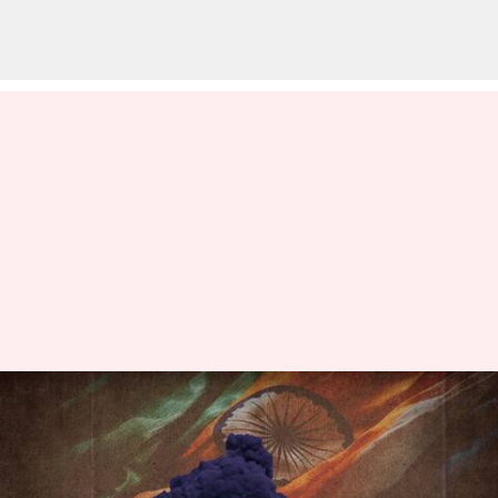
ఇజ్రాయెల్‌లో చిక్కుకున్న భారతీయులు
ఎలా ఉన్నారు? కేంద్రం ఏం
చెబుతోంది?