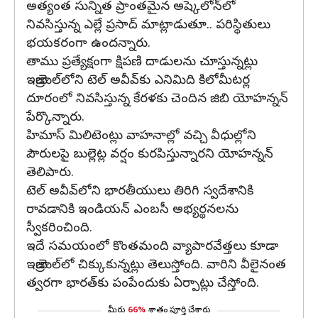
అత్యంత సున్నిత ప్రాంతమైన అష్కెలోన్‌లో
నివసిస్తున్న ఎల్లే ప్రసాద్ మాట్లాడుతూ.. పరిస్థితులు
భయకరంగా ఉందన్నారు.
తాము ప్రత్యేక్షంగా క్షిపణి దాడులను చూస్తున్నట్లు
ఇజ్రాయెల్‌లోని టెల్ అవీవ్‌కు ఎనిమిది కిలోమీటర్ల
దూరంలో నివసిస్తున్న కేరళకు చెందిన జిబి యోహన్నన్
పేర్కొన్నారు.
హిమాస్ మిలిటెంట్లు వాహనాల్లో వచ్చి వీధుల్లోని
పౌరులపై బుల్లెట్ల వర్షం కురపిస్తున్నారని యోహన్నన్
తెలిపారు.
టెల్ అవీవ్‌లోని భారతీయులు తిరిగి స్వదేశానికి
రావడానికి ఇండియన్ ఎంబసీ అభ్యర్థనలను
స్వీకరించింది.
ఇదే సమయంలో కొంతమంది వ్యాపారవేత్తలు కూడా
ఇజ్రాయెల్‌లో చిక్కుకున్నట్లు తెలుస్తోంది. వారిని వీలైనంత
త్వరగా భారత్‌కు పంపేందుకు ఏర్పాట్లు చేస్తోంది.
మీరు
66%
శాతం పూర్తి చేశారు