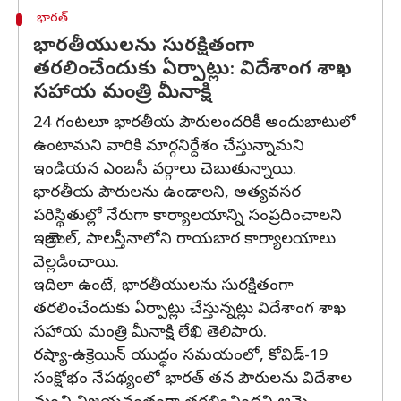
భారత్
భారతీయులను సురక్షితంగా
తరలించేందుకు ఏర్పాట్లు: విదేశాంగ శాఖ
సహాయ మంత్రి మీనాక్షి
24 గంటలూ భారతీయ పౌరులందరికీ అందుబాటులో
ఉంటామని వారికి మార్గనిర్దేశం చేస్తున్నామని
ఇండియన ఎంబసీ వర్గాలు చెబుతున్నాయి.
భారతీయ పౌరులను ఉండాలని, అత్యవసర
పరిస్థితుల్లో నేరుగా కార్యాలయాన్ని సంప్రదించాలని
ఇజ్రాయెల్‌, పాలస్తీనాలోని రాయబార కార్యాలయాలు
వెల్లడించాయి.
ఇదిలా ఉంటే, భారతీయులను సురక్షితంగా
తరలించేందుకు ఏర్పాట్లు చేస్తున్నట్లు విదేశాంగ శాఖ
సహాయ మంత్రి మీనాక్షి లేఖి తెలిపారు.
రష్యా-ఉక్రెయిన్ యుద్ధం సమయంలో, కోవిడ్-19
సంక్షోభం నేపథ్యంలో భారత్ తన పౌరులను విదేశాల