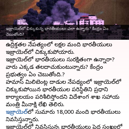
వ్రాసిన వారు
Oct 09, 2023
06:08 pm
Stalin
ఈ వార్తాకథనం ఏంటి
ఇజ్రాయెల్‌లో చిక్కుకున్న భారతీయులు ఎలా ఉన్నారు? కేంద్రం ఏం
పాలస్తీనా
కు చెందిన
హమాస్‌
గ్రూప్.. ఇజ్రాయెల్‌పై రాకెట్ల
చెబుతోంది?
వర్షం కురిపిస్తోంది.
ఉద్రిక్తతల నేపత్యంలో లక్షల మంది భారతీయులు
ఇజ్రాయెల్‌లో చిక్కుకుపోయారు.
ఇజ్రాయెల్‌లో భారతీయులు సురక్షితంగా ఉన్నారా?
వారు ఎక్కడ తలదాచుకుంటున్నారు? కేంద్రం
ప్రభుత్వం ఏం చెబుతోంది.?
హమాస్ మిలిటెంట్ల దాడుల నేపథ్యంలో ఇజ్రాయెల్‌లో
చిక్కుకుపోయిన భారతీయుల పరిస్థితిని ప్రధాని
కార్యాలయం పరిశీలిస్తోందని విదేశాంగ శాఖ సహాయ
ఇజ్రాయెల్‌
లో సుమారు 18,000 మంది భారతీయులు
నివసిస్తున్నారు.
ఇజ్రాయెల్‌లో నివసిస్తున్న భారతీయులు పెద్ద సంఖ్యలో