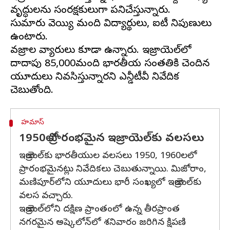
వృద్ధులను సంరక్షకులుగా పనిచేస్తున్నారు.
సుమారు వెయ్యి మంది విద్యార్థులు, ఐటీ నిపుణులు
ఉంటారు.
వజ్రాల వ్యాపారులు కూడా ఉన్నారు. ఇజ్రాయెల్‌లో
దాదాపు 85,000మంది భారతీయ సంతతికి చెందిన
యూదులు నివసిస్తున్నారని ఎన్డీటీవీ నివేదిక
హమాస్
1950లో ప్రారంభమైన ఇజ్రాయెల్‌కు వలసలు
ఇజ్రాయెల్‌కు భారతీయుల వలసలు 1950, 1960లలో
ప్రారంభమైనట్లు నివేదికలు చెబుతున్నాయి. మిజోరాం,
మణిపూర్‌లోని యూదులు భారీ సంఖ్యలో ఇజ్రాయెల్‌కు
వలస వచ్చారు.
ఇజ్రాయెల్‌లోని దక్షిణ ప్రాంతంలో ఉన్న తీరప్రాంత
నగరమైన అష్కెలోన్‌లో శనివారం జరిగిన క్షిపణి