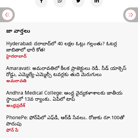
తాజా వార్తలు
Hyderabad: హైదరాబాద్‌లో 40 లక్షల ఓట్లు గల్లంతు? ఓటర్ల
జాబితాలో భారీ కోత!
హైదరాబాద్
Amaravati: అమరావతిలో కీలక ప్రాజెక్టులు రెడీ.. సీడ్‌ యాక్సెస్‌
రోడ్డు, ఎమ్మెల్యే-ఎమ్మెల్సీ టవర్లకు తుది మెరుగులు
అమరావతి
Andhra Medical College: ఆంధ్ర వైద్యకళాశాలకు జాతీయ
స్థాయిలో 13వ ర్యాంకు.. ఏపీలో టాప్
ఆంధ్రప్రదేశ్
PhonePe: ఫోన్‌పేలో ఎఫ్‌డీ, ఆర్‌డీ సేవలు.. రోజుకు రూ.100తో
పొదుపు
ఫోన్‌ పే