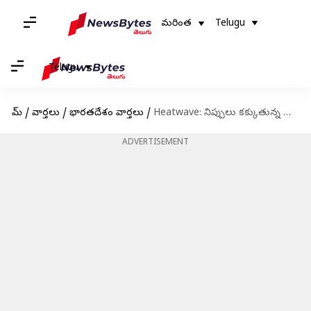
మరింత
Telugu
Telugu
హోమ్
/
వార్తలు
/
భారతదేశం వార్తలు
/
Heatwave: నిప్పులు కక్కుతున్న సూరీడు.. హైదరాబాద్‌కి ఆరెంజ్ అలర్ట్ జారీ
ADVERTISEMENT