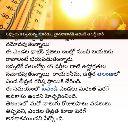
వ్రాసిన వారు
May 01, 2024
04:26 pm
Sirish Praharaju
ఈ వార్తాకథనం ఏంటి
వడగాల్పులతో దేశం మొత్తం అతలాకుతలం అవుతోంది.
నిప్పులు కక్కుతున్న సూరీడు.. హైదరాబాద్‌కి ఆరెంజ్ అలర్ట్ జారీ
అప్పుడే రికార్డు స్థాయిలో ఉష్ణోగ్రతలు
నమోదవుతున్నాయి.
ఈ ఎండల ధాటికి ప్రజలు ఇంట్లో నుంచి బయటకు
రావాలంటే భయపడుతున్నారు.
ఇప్పటికే పలుచోట్ల 45 డిగ్రీలు దాటి ఉష్ణోగ్రతలు
నమోదవుతున్నాయి. రాయలసీమ, ఉత్తర
తెలంగాణ
లో
ఎండ తీవ్రత గరిష్ఠ స్థాయికి చేరింది.
ఈ సమయంలో
ఐఎండీ
ఎండలు మరింత పెరగే
అవకాశం ఉందని హెచ్చరించింది.
తెలంగాణలో మరో నాలుగు రోజులపాటు వడగాలులు
తప్పవని, ఎండల తీవ్రత కూడా పెరిగే