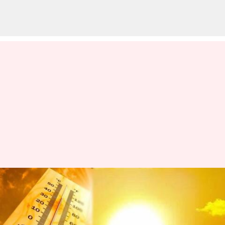
Heatwave: నిప్పులు కక్కుతున్న
సూరీడు.. హైదరాబాద్‌కి ఆరెంజ్
అలర్ట్ జారీ