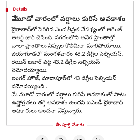
Details
మే మూడో వారంలో వర్షాలు కురిసే అవకాశం
హైదరాబాద్‌లో పెరిగిన ఎండతీవ్రత నేపథ్యంలో ఆరెంజ్
అలర్ట్ జారీ చేసింది. నగరంలోని అనేక ప్రాంతాల్లో
చాలా ప్రాంతాలు నిప్పుల కొలిమిలా మారిపోయాయి.
జియాగూడలో మంగళవారం 43.2 డిగ్రీల సెల్సియస్,
రెయిన్ బజార్ వద్ద 43.2 డిగ్రీల సెల్సియస్
నమోదయ్యాయి.
లంగర్ హౌజ్, మాదాపూర్‌లో 43 డిగ్రీల సెల్సియస్‌
నమోదయ్యింది .
మే మూడో వారంలో వర్షాలు కురిసే అవకాశంతో పాటు
ఉష్ణోగ్రతలు తగ్గే అవకాశం ఉందని ఐఎండీ-హైదరాబాద్
అధికారులు అంచనా వేస్తున్నారు.
మీరు పూర్తి చేశారు