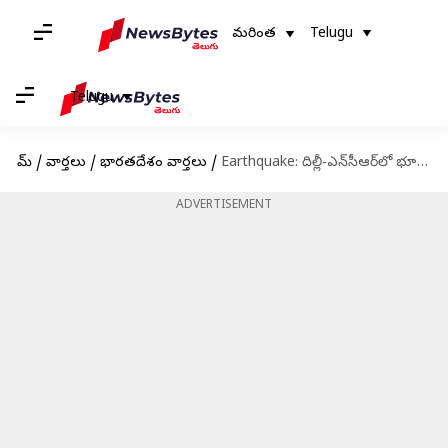
మరింత
Telugu
Telugu
హోమ్
/
వార్తలు
/
భారతదేశం వార్తలు
/
Earthquake: దిల్లీ-ఎన్‌సీఆర్‌లో భూకంపం.. రిక్టర్ స్కేలుపై 6.2 తీవ్రత నమోదు
ADVERTISEMENT