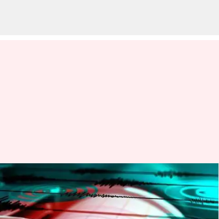
Earthquake: దిల్లీ-ఎన్‌సీఆర్‌లో
భూకంపం.. రిక్టర్ స్కేలుపై 6.2 తీవ్రత
నమోదు