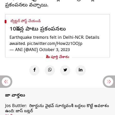
ట్విట్టర్ పోస్ట్ చేయండి
10సెకన్ల పాటు ప్రకంపనలు
Earthquake tremors felt in Delhi-NCR. Details
awaited.
pic.twitter.com/How2z1OOJp
— ANI (@ANI)
October 3, 2023
మీరు పూర్తి చేశారు
తాజా వార్తలు
Jos Buttler: నా రికార్డును వైభవ్ సూర్యవంశీ బద్దలు కొట్టే అవకాశం
ఉంది: జాస్ బట్లర్