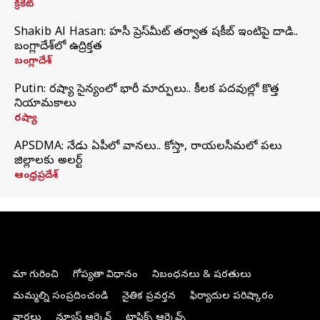
క్రికెట్
Shakib Al Hasan: హసీనా ప్రెస్‌మీట్‌ తర్వాత షకీబ్‌ ఇంటిపై దాడి..
బంగ్లాదేశ్‌లో ఉద్రిక్తత
బంగ్లాదేశ్
Putin: రష్యా సైన్యంలో భారీ మార్పులు.. కీలక పదవుల్లో కొత్త
నియామకాలు
రష్యా
APSDMA: నేడు ఏపీలో వానలు.. కోస్తా, రాయలసీమలో పలు
జిల్లాలకు అలర్ట్
ఆంధ్రప్రదేశ్
మా గురించి
గోప్యతా విధానం
నిబంధనలు & షరతులు
మమ్మల్ని సంప్రదించండి
నైతిక ప్రవర్తన
ఫిర్యాదుల పరిష్కారం
వార్తలు
న్యూస్ ఆర్కైవ్
టాపిక్స్ ఆర్కైవ్స్