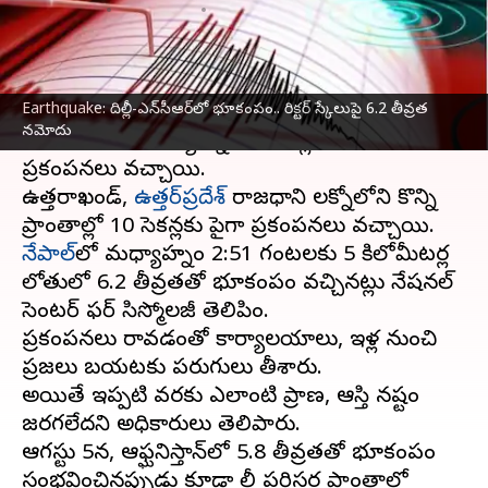
వ్రాసిన వారు
Oct 03, 2023
03:32 pm
Stalin
ఈ వార్తాకథనం ఏంటి
Earthquake: దిల్లీ-ఎన్‌సీఆర్‌లో భూకంపం.. రిక్టర్ స్కేలుపై 6.2 తీవ్రత
దిల్లీ
-ఎన్‌సీఆర్ ప్రాంతంలో భారీ
భూకంపం
సంభవంచింది.
నమోదు
మంగళవారం మధ్యాహ్నం 10సెకన్ల పాటు
ప్రకంపనలు వచ్చాయి.
ఉత్తరాఖండ్,
ఉత్తర్‌ప్రదేశ్
రాజధాని లక్నోలోని కొన్ని
నేపాల్‌
లో మధ్యాహ్నం 2:51 గంటలకు 5 కిలోమీటర్ల
లోతులో 6.2 తీవ్రతతో భూకంపం వచ్చినట్లు నేషనల్
సెంటర్ ఫర్ సిస్మోలజీ తెలిపింది.
ప్రకంపనలు రావడంతో కార్యాలయాలు, ఇళ్ల నుంచి
ప్రజలు బయటకు పరుగులు తీశారు.
అయితే ఇప్పటి వరకు ఎలాంటి ప్రాణ, ఆస్తి నష్టం
జరగలేదని అధికారులు తెలిపారు.
ఆగస్టు 5న, ఆఫ్ఘనిస్తాన్‌లో 5.8 తీవ్రతతో భూకంపం
సంభవించినప్పుడు కూడా దిల్లీ పరిసర ప్రాంతాల్లో