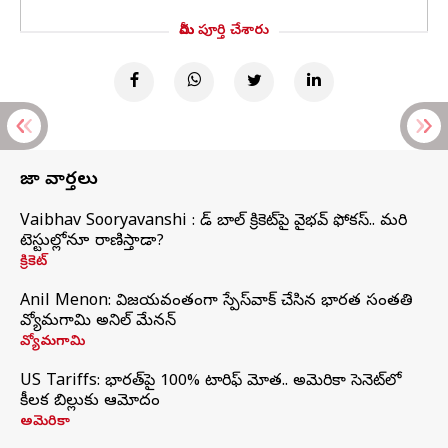
మీరు పూర్తి చేశారు
తాజా వార్తలు
Vaibhav Sooryavanshi : రెడ్ బాల్ క్రికెట్‌పై వైభవ్ ఫోకస్.. మరి
టెస్టుల్లోనూ రాణిస్తాడా?
క్రికెట్
Anil Menon: విజయవంతంగా స్పేస్‌వాక్‌ చేసిన భారత సంతతి
వ్యోమగామి అనిల్‌ మేనన్
వ్యోమగామి
US Tariffs: భారత్‌పై 100% టారిఫ్‌ మోత.. అమెరికా సెనెట్‌లో
కీలక బిల్లుకు ఆమోదం
అమెరికా