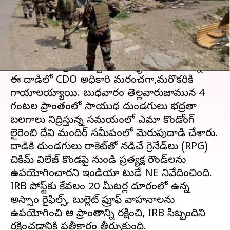
వ్రాసిన వారు
Jan 17, 2024
11:26 am
Sirish Praharaju
ఈ వార్తాకథనం ఏంటి
మణిపూర్‌
లోని మోరేలో సాయుధ దుండగులు
బుధవారం భద్రతా సిబ్బందిని లక్ష్యంగా చేసుకున్నారు.
ఈ దాడిలో CDO అధికారి మరణించగా,మరొకరికి
గాయాలయ్యాయి. బుధవారం తెల్లవారుజామున 4
గంటల ప్రాంతంలో సాయుధ దుండగులు భద్రతా
బలగాలు నిద్రిస్తున్న సమయంలో ఎమా కొండోంగ్
లైరెంబి దేవి మందిర్ సమీపంలో మెరుపుదాడి చేశారు.
దాడికి దుండగులు రాకెట్‌తో నడిచే గ్రెనేడ్‌లు (RPG)
చికిమ్ విలేజ్ కొండపై నుండి ప్రత్యక్ష రౌండ్‌లను
ఉపయోగించారని ఇండియా టుడే NE నివేదించింది.
IRB పోస్ట్‌కు కేవలం 20 మీటర్ల దూరంలో ఉన్న
అస్సాం రైఫిల్స్, బుల్లెట్ ప్రూఫ్ వాహనాలను
ఉపయోగించి ఆ ప్రాంతాన్ని రక్షించి, IRB సిబ్బందిని