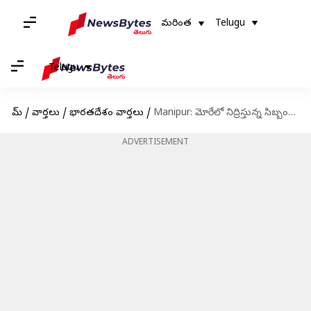
మరింత
Telugu
Telugu
హోమ్
/
వార్తలు
/
భారతదేశం వార్తలు
/
Manipur: మోరేలో నిద్రిస్తున్న సిబ్బందిపై ఉగ్రవాదులు మెరుపుదాడి.. మణిపూర్ భద్రతా అధికారి మృతి
ADVERTISEMENT