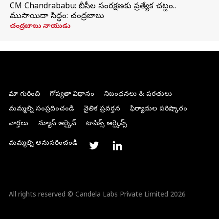
CM Chandrababu: బీసీల సంరక్షణకు ప్రత్యేక చట్టం..
ముసాయిదా సిద్ధం: చంద్రబాబు
చంద్రబాబు నాయుడు
మా గురించి
గోప్యతా విధానం
నిబంధనలు & షరతులు
మమ్మల్ని సంప్రదించండి
నైతిక ప్రవర్తన
ఫిర్యాదుల పరిష్కారం
వార్తలు
న్యూస్ ఆర్కైవ్
టాపిక్స్ ఆర్కైవ్స్
మమ్మల్ని అనుసరించండి
All rights reserved © Candela Labs Private Limited 2026