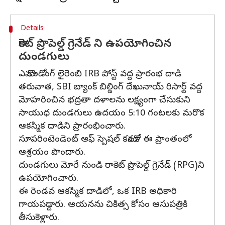
Details
రాకెట్ ప్రొపెల్డ్ గ్రెనేడ్ ని ఉపయోగించిన
దుండగులు
ఎమా కొండోంగ్ లైరెంబి IRB పోస్ట్ వద్ద ప్రారంభ దాడి
తరువాత, SBI బ్యాంక్ బిల్డింగ్ దేఖునాయ్ రిసార్ట్ వద్ద
మోహరించిన భద్రతా దళాలను లక్ష్యంగా చేసుకుని
సాయుధ దుండగులు ఉదయం 5:10 గంటలకు మరొక
ఆకస్మిక దాడిని ప్రారంభించారు.
సూపరింటెండెంట్ ఆఫ్ స్పెషల్ కమాండో ఈ ప్రాంతంలో
ఆశ్రయం పొందారు.
దుండగులు మోరే నుండి రాకెట్ ప్రొపెల్డ్ గ్రెనేడ్ (RPG)ని
ఉపయోగించారు.
ఈ రెండవ ఆకస్మిక దాడిలో, ఒక IRB అధికారి
గాయపడ్డారు. ఆయనను చికిత్స కోసం ఆసుపత్రికి
తీసుకెళ్లారు.