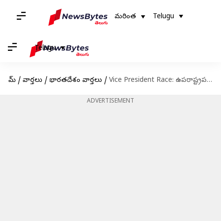
మరింత
Telugu
Telugu
హోమ్
/
వార్తలు
/
భారతదేశం వార్తలు
/
Vice President Race: ఉపరాష్ట్రపతి ఎంపికపై బీజేపీ దృష్టి.. నెక్ట్స్ ఈ రేసులో ఎవరున్నారంటే..?
ADVERTISEMENT