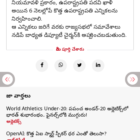
నియమావళి ప్రకారం, ఉపరాష్ట్రపతి పదవి ఖాళీ
అయిన 6 నెలల్లోపే కొత్త ఉపరాష్ట్రపతి ఎన్నికలను
నిర్వహించాలి.
ఆ ఎన్నికలు జరిగే వరకు రాజ్యసభలో సమావేశాలు
నడిపే బాధ్యత డిప్యూటీ చైర్మన్‌కి అప్పగించబడుతుంది.
మీరు పూర్తి చేశారు
తాజా వార్తలు
World Athletics Under-20: ప్రపంచ అండర్-20 అథ్లెటిక్స్‌లో
భారత్‌ శుభారంభం.. ఫైనల్స్‌లోకి ముగ్గురు!
అథ్లెటిక్స్
OpenAI: కొత్త ఏఐ స్మార్ట్ స్పీకర్ ధర ఎంతో తెలుసా?