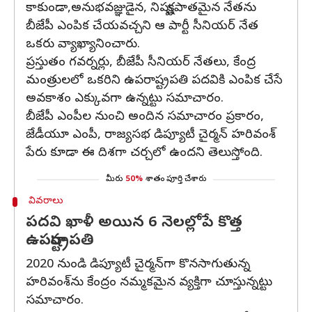
కాకుండా,అనుభవజ్ఞుడైన, నిష్పక్షపాతమైన నేతను
బీజేపీ ఎంపిక చేయవచ్చని ఆ పార్టీ సీనియర్ నేత
ఒకరు వ్యాఖ్యానించారు.
ప్రస్తుతం గవర్నర్లు, బీజేపీ సీనియర్ నేతలు, కేంద్ర
మంత్రులలో ఒకరిని ఉపరాష్ట్రపతి పదవికి ఎంపిక చేసే
అవకాశం ఎక్కువగా ఉన్నట్టు సమాచారం.
బీజేపీ ఎంపీల నుంచి అందిన సమాచారం ప్రకారం,
జేడీయూ ఎంపీ, రాజ్యసభ డిప్యూటీ చైర్మన్ హరివంశ్
పేరు కూడా ఈ దిశగా చర్చలో ఉందని తెలుస్తోంది.
మీరు
50%
శాతం పూర్తి చేశారు
వివరాలు
పదవి ఖాళీ అయిన 6 నెలల్లోపే కొత్త
ఉపరాష్ట్రపతి
2020 నుండి డిప్యూటీ చైర్మన్‌గా కొనసాగుతున్న
హరివంశ్‌ను కేంద్రం నమ్మకమైన వ్యక్తిగా చూస్తున్నట్టు
సమాచారం.