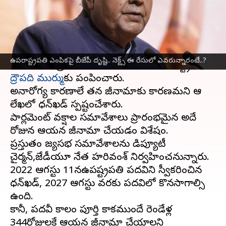
వ్రాసిన వారు
Jul 22, 2025
09:49 am
Sirish Praharaju
ఈ వార్తాకథనం ఏంటి
ఉపరాష్ట్రపతి పదవికి
జగదీప్ ధన్కర్
రాజీనామా చేశారు.
ఉపరాష్ట్రపతి ఎంపికపై బీజేపీ దృష్టి.. నెక్ట్స్ ఈ రేసులో ఎవరున్నారంటే..?
సోమవారం రాత్రి ఆయన తన రాజీనామా లేఖను రాష్ట్రపతి
ద్రౌపది ముర్ము
కు పంపించారు.
అనారోగ్య కారణాలే తన రాజీనామాకు కారణమని ఆ
లేఖలో ధన్‌ఖడ్ స్పష్టంచేశారు.
పార్లమెంట్ వర్షాకాల సమావేశాలు ప్రారంభమైన అదే
రోజున ఆయన రాజీనామా చేయడం విశేషం.
ప్రస్తుతం రాజ్యసభ సమావేశాలను డిప్యూటీ
చైర్మన్,జేడీయూ నేత హరివంశ్ నిర్వహించనున్నారు.
2022 ఆగస్టు 11నఉపరాష్ట్రపతి పదవిని స్వీకరించిన
ధన్‌ఖడ్, 2027 ఆగస్టు వరకు పదవిలో కొనసాగాల్సి
ఉంది.
కానీ, పదవీ కాలం పూర్తి కాకముందే రెండేళ్ల
344రోజులకే ఆయన రాజీనామా చేయాలని