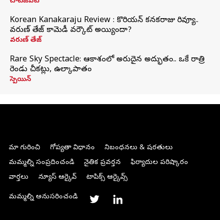
చాట్‌జీపీటీ
Korean Kanakaraju Review : కొరియన్ కనకరాజు రివ్యూ..
వరుణ్ తేజ్ కామెడీ వర్కౌట్ అయ్యిందా?
వరుణ్ తేజ్
Rare Sky Spectacle: ఆకాశంలో అరుదైన అద్భుతం.. ఒకే రాత్రి
రెండు చీకట్లు, ఉల్కాపాతం
స్పెయిన్
మా గురించి
గోప్యతా విధానం
నిబంధనలు & షరతులు
మమ్మల్ని సంప్రదించండి
నైతిక ప్రవర్తన
ఫిర్యాదుల పరిష్కారం
వార్తలు
న్యూస్ ఆర్కైవ్
టాపిక్స్ ఆర్కైవ్స్
మమ్మల్ని అనుసరించండి