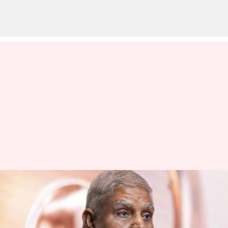
Vice President Race: ఉపరాష్ట్రపతి
ఎంపికపై బీజేపీ దృష్టి.. నెక్ట్స్ ఈ
రేసులో ఎవరున్నారంటే..?