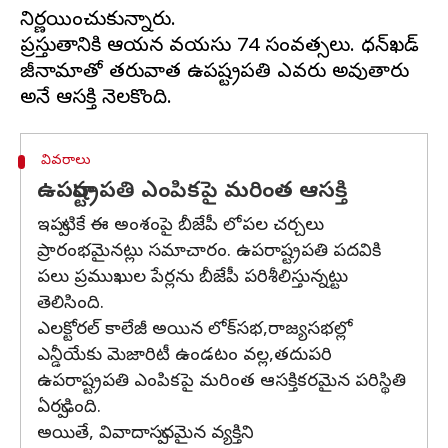
నిర్ణయించుకున్నారు.
ప్రస్తుతానికి ఆయన వయసు 74 సంవత్సరాలు. ధన్‌ఖడ్
రాజీనామాతో తరువాత ఉపరాష్ట్రపతి ఎవరు అవుతారు
వివరాలు
ఉపరాష్ట్రపతి ఎంపికపై మరింత ఆసక్తి
ఇప్పటికే ఈ అంశంపై బీజేపీ లోపల చర్చలు
ప్రారంభమైనట్లు సమాచారం. ఉపరాష్ట్రపతి పదవికి
పలు ప్రముఖుల పేర్లను బీజేపీ పరిశీలిస్తున్నట్టు
తెలిసింది.
ఎలక్టోరల్ కాలేజీ అయిన లోక్‌సభ,రాజ్యసభల్లో
ఎన్డీయేకు మెజారిటీ ఉండటం వల్ల,తదుపరి
ఉపరాష్ట్రపతి ఎంపికపై మరింత ఆసక్తికరమైన పరిస్థితి
ఏర్పడింది.
అయితే, వివాదాస్పదమైన వ్యక్తిని