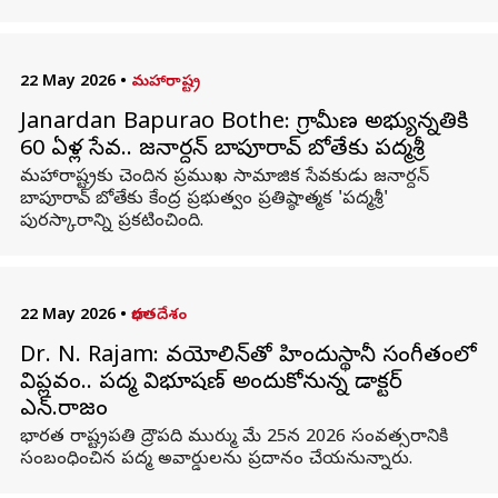
22 May 2026
•
మహారాష్ట్ర
Janardan Bapurao Bothe: గ్రామీణ అభ్యున్నతికి
60 ఏళ్ల సేవ.. జనార్దన్ బాపూరావ్ బోతేకు పద్మశ్రీ
మహారాష్ట్రకు చెందిన ప్రముఖ సామాజిక సేవకుడు జనార్దన్
బాపూరావ్ బోతేకు కేంద్ర ప్రభుత్వం ప్రతిష్ఠాత్మక 'పద్మశ్రీ'
పురస్కారాన్ని ప్రకటించింది.
22 May 2026
•
భారతదేశం
Dr. N. Rajam: వయోలిన్‌తో హిందుస్థానీ సంగీతంలో
విప్లవం.. పద్మ విభూషణ్ అందుకోనున్న డాక్టర్
ఎన్.రాజం
భారత రాష్ట్రపతి ద్రౌపది ముర్ము మే 25న 2026 సంవత్సరానికి
సంబంధించిన పద్మ అవార్డులను ప్రదానం చేయనున్నారు.