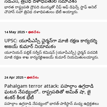
సీడీఎస్‌, త్రివిధ దళాధిపతుల సమావేశం
భారత రాష్ట్రపతి ద్రౌపది ముర్ముతో చీఫ్ ఆఫ్ డిఫెన్స్ స్టాఫ్ అనిల్
చౌహాన్ సహా త్రివిధ దళాధిపతులు భేటీ అయ్యారు.
14 May 2025
•
భారతదేశం
UPSC: యూపీఎస్సీ ఛైర్మన్‌గా మాజీ రక్షణ కార్యదర్శి
అజయ్ కుమార్ నియామకం
యూనియన్ పబ్లిక్ సర్వీస్ కమిషన్ (యూపీఎస్సీ) చైర్మన్ పదవికి
మాజీ రక్షణ శాఖ కార్యదర్శి అజయ్ కుమార్ నియమితులయ్యారు.
24 Apr 2025
•
భారతదేశం
Pahalgam terror attack: పహల్గాం ఉగ్రదాడి
ఘటన నేపథ్యంలో.. రాష్ట్రపతితో అమిత్‌ షా, జై
శంకర్‌ కీలక భేటీ
పహల్గాం ఉగ్రదాడి నేపథ్యంలో భారత్-పాకిస్థాన్ మధ్య ఉద్రిక్తతలు