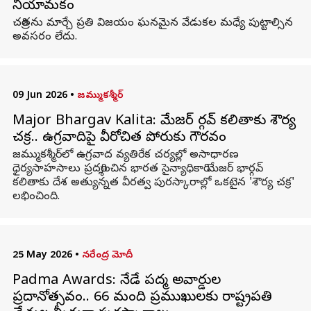
నియామకం
చరిత్రను మార్చే ప్రతి విజయం ఘనమైన వేడుకల మధ్యే పుట్టాల్సిన
అవసరం లేదు.
09 Jun 2026
•
జమ్ముకశ్మీర్
Major Bhargav Kalita: మేజర్ భార్గవ్ కలితాకు శౌర్య
చక్ర.. ఉగ్రవాదిపై వీరోచిత పోరుకు గౌరవం
జమ్ముకశ్మీర్‌లో ఉగ్రవాద వ్యతిరేక చర్యల్లో అసాధారణ
ధైర్యసాహసాలు ప్రదర్శించిన భారత సైన్యాధికారి మేజర్ భార్గవ్
కలితాకు దేశ అత్యున్నత వీరత్వ పురస్కారాల్లో ఒకటైన 'శౌర్య చక్ర'
లభించింది.
25 May 2026
•
నరేంద్ర మోదీ
Padma Awards: నేడే పద్మ అవార్డుల
ప్రదానోత్సవం.. 66 మంది ప్రముఖులకు రాష్ట్రపతి