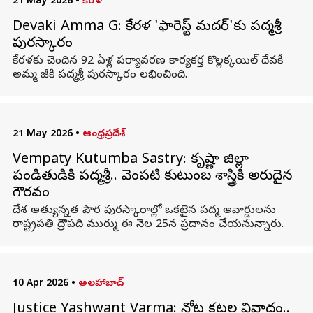
21 May 2026
•
కేరళ
Devaki Amma G: కేరళ 'ఫారెస్ట్ మదర్'కు పద్మశ్రీ
పురస్కారం
కేరళకు చెందిన 92 ఏళ్ల పర్యావరణ కార్యకర్త కొల్లక్కయిల్ దేవకీ
అమ్మ జీకి పద్మశ్రీ పురస్కారం లభించింది.
21 May 2026
•
ఆంధ్రప్రదేశ్
Vempaty Kutumba Sastry: కృష్ణా జిల్లా
పండితుడికి పద్మశ్రీ.. వెంపటి కుటుంబ శాస్త్రికి అరుదైన
గౌరవం
దేశ అత్యున్నత పౌర పురస్కారాల్లో ఒకటైన పద్మ అవార్డులను
రాష్ట్రపతి ద్రౌపది ముర్ము ఈ నెల 25న ప్రదానం చేయనున్నారు.
10 Apr 2026
•
అలహాబాద్
Justice Yashwant Varma: నోట్ల కట్టల వివాదం..