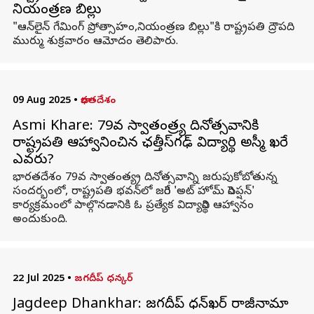
నియంత్రణ బిల్లు
"ఆన్‌లైన్ గేమింగ్ ప్రోత్సాహం,నియంత్రణ బిల్లు"కి రాష్ట్రపతి ద్రౌపది
ముర్ము శుక్రవారం ఆమోదం తెలిపారు.
09 Aug 2025
•
భారతదేశం
Asmi Khare: 79వ స్వాతంత్ర్య దినోత్సవానికి
రాష్ట్రపతి ఆహ్వానించిన ఛత్తీస్‌గఢ్ విద్యార్థి అస్మీ ఖరే
ఎవరు?
భారతదేశం 79వ స్వాతంత్య్ర దినోత్సవాన్ని జరుపుకోబోతున్న
సందర్భంలో, రాష్ట్రపతి భవన్‌లో జరిగే 'అట్ హోమ్ రిసెప్షన్'
కార్యక్రమంలో పాల్గొనడానికి ఓ ప్రత్యేక విద్యార్థిని ఆహ్వానం
అందుకుంది.
22 Jul 2025
•
జగదీప్ ధన్కర్
Jagdeep Dhankhar: జగదీప్ ధన్‌ఖర్ రాజీనామా