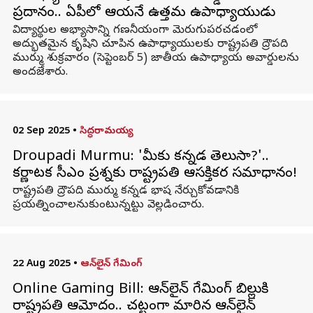
ప్రదానం.. ఏపీలో ఆయనే ఉత్తమ ఉపాధ్యాయుడు
విద్యార్థుల అభ్యాసాన్ని గణనీయంగా మెరుగుపరచడంలో
అద్భుతమైన కృషిని చూపిన ఉపాధ్యాయులకు రాష్ట్రపతి ద్రౌపది
ముర్ము శుక్రవారం (సెప్టెంబర్ 5) జాతీయ ఉపాధ్యాయ అవార్డులను
అందజేశారు.
02 Sep 2025
•
సిద్ధరామయ్య
Droupadi Murmu: 'మీకు కన్నడ తెలుసా?'..
కర్ణాటక సీఎం ప్రశ్నకు రాష్ట్రపతి ఆసక్తికర సమాధానం!
రాష్ట్రపతి ద్రౌపది ముర్ము కన్నడ భాష నేర్చుకోవడానికి
ప్రయత్నించాలనుకుంటున్నట్టు వెల్లడించారు.
22 Aug 2025
•
ఆన్‌లైన్ గేమింగ్
Online Gaming Bill: ఆన్‌లైన్ గేమింగ్ బిల్లుకి
రాష్ట్రపతి ఆమోదం.. చట్టంగా మారిన ఆన్‌లైన్