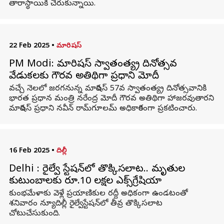
తారాస్థాయికి చేరుకున్నాయి.
22 Feb 2025
•
మారిషస్
PM Modi: మారిషస్‌ స్వాతంత్య్ర దినోత్సవ
వేడుకలకు గౌరవ అతిథిగా ప్రధాని మోదీ
వచ్చే నెలలో జరగనున్న మారిషస్ 57వ స్వాతంత్య్ర దినోత్సవానికి
భారత ప్రధాన మంత్రి నరేంద్ర మోదీ గౌరవ అతిథిగా హాజరవుతారని
మారిషస్ ప్రధాని నవీన్ రామ్‌గూలమ్ అధికారికంగా ప్రకటించారు.
16 Feb 2025
•
దిల్లీ
Delhi : రైల్వే స్టేషన్‌లో తొక్కిసలాట.. మృతుల
కుటుంబాలకు రూ.10 లక్షల ఎక్స్‌గ్రేషియా
కుంభమేళాకు వెళ్లే ప్రయాణికుల రద్దీ అధికంగా ఉండటంతో
శనివారం న్యూదిల్లీ రైల్వేస్టేషన్‌లో తీవ్ర తొక్కిసలాట
చోటుచేసుకుంది.