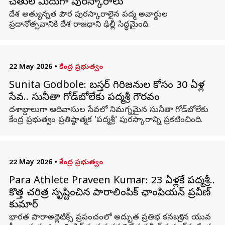
చేతుల మీదుగా పురస్కారాలు
దేశ అత్యున్నత పౌర పురస్కారాలైన పద్మ అవార్డుల
ప్రదానోత్సవానికి దేశ రాజధాని ఢిల్లీ సిద్ధమైంది.
22 May 2026
•
కేంద్ర ప్రభుత్వం
Sunita Godbole: బస్తర్ గిరిజనుల కోసం 30 ఏళ్ల
సేవ.. సునీతా గోడ్‌బోలేకు పద్మశ్రీ గౌరవం
దశాబ్దాలుగా ఆదివాసుల సేవలో నిమగ్నమైన సునీతా గోడ్‌బోలేకు
కేంద్ర ప్రభుత్వం ప్రతిష్ఠాత్మక 'పద్మశ్రీ' పురస్కారాన్ని ప్రకటించింది.
22 May 2026
•
కేంద్ర ప్రభుత్వం
Para Athlete Praveen Kumar: 23 ఏళ్లకే పద్మశ్రీ..
కొత్త చరిత్ర సృష్టించిన పారాలింపిక్ ఛాంపియన్ ప్రవీణ్
కుమార్
భారత పారాఅథ్లెటిక్స్ ప్రపంచంలో అద్భుత ప్రతిభ కనబర్చిన యువ