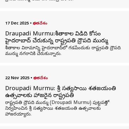
17 Dec 2025
•
భారతదేశం
Draupadi Murmu:శీతాకాల విడిది కోసం
హైద‌రాబాద్ చేరుకున్న రాష్ట్రప‌తి ద్రౌప‌ది ముర్ము
శీతాకాల విరామాన్ని హైదరాబాద్‌లో గడపేందుకు రాష్ట్రపతి ద్రౌపది
ముర్ము నగరానికి చేరుకున్నారు.
22 Nov 2025
•
భారతదేశం
Droupadi Murmu: శ్రీ సత్యసాయి శతజయంతి
ఉత్సవాలకు హాజరైన రాష్ట్రపతి
రాష్ట్రపతి ద్రౌపది ముర్ము (Droupadi Murmu) పుట్టపర్తిలో
నిర్వహించిన శ్రీ సత్యసాయి శతజయంతి ఉత్సవాలకు
హాజరయ్యారు.