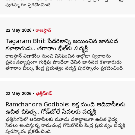
పురస్కారం ప్రకటించింది.
22 May 2026
•
రాజస్థాన్
Tagaram Bhil: పేదరికాన్ని జయించిన జానపద
కళాకారుడు.. తగారాం భీల్‌కు పద్మశ్రీ
రాజస్థాన్‌ ఎడారి నేల నుంచి వినిపించిన అల్గోజా స్వరాలను
ప్రపంచవ్యాప్తంగా గుర్తింపు పొందేలా చేసిన జానపద కళాకారుడు
తగారాం భీల్కు కేంద్ర ప్రభుత్వం పద్మశ్రీ పురస్కారం ప్రకటించింది.
22 May 2026
•
ఛత్తీస్‌గఢ్‌
Ramchandra Godbole: లక్ష మంది ఆదివాసీలకు
ఉచిత చికిత్స.. గోడ్‌బోలే సేవలకు పద్మశ్రీ
ఛత్తీస్‌గఢ్‌లో ఆదివాసీలకు మూడు దశాబ్దాలుగా ఉచిత వైద్య
సేవలు అందిస్తున్న రామచంద్ర గోడ్‌బోలేకు కేంద్ర ప్రభుత్వం పద్మశ్రీ
పురస్కారం ప్రకటించింది.