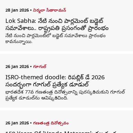
28 Jan 2026
•
నిర్మలా సీతారామన్
Lok Sabha: నేటి నుంచి పార్లమెంట్ బడ్జెట్
సమావేశాలు.. రాష్ట్రపతి ప్రసంగంతో ప్రారంభం
నేటి నుంచి పార్లమెంట్‌లో బడ్జెట్ సమావేశాలు ప్రారంభం
కావనున్నాయి.
26 Jan 2026
•
గూగుల్
ISRO-themed doodle: రిపబ్లిక్ డే 2026
సందర్భంగా గూగుల్ ప్రత్యేక డూడుల్
భారతదేశ 77వ గణతంత్ర దినోత్సవాన్ని పురస్కరించుకుని గూగుల్
ప్రత్యేక డూడుల్‌ను ఆవిష్కరించింది.
26 Jan 2026
•
గణతంత్ర దినోత్సవం