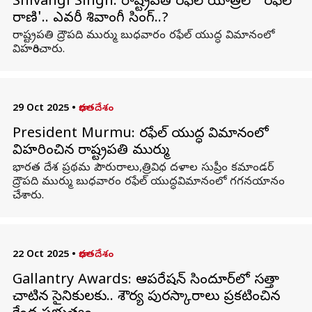
Shivangi Singh: రాష్ట్రపతి రఫేల్‌ యాత్రలో 'రఫేల్‌
రాణి'.. ఎవరీ శివాంగీ సింగ్‌..?
రాష్ట్రపతి ద్రౌపది ముర్ము బుధవారం రఫేల్‌ యుద్ధ విమానంలో
విహరించారు.
29 Oct 2025
•
భారతదేశం
President Murmu: రఫేల్‌ యుద్ధ విమానంలో
విహరించిన రాష్ట్రపతి ముర్ము
భారత దేశ ప్రథమ పౌరురాలు,త్రివిధ దళాల సుప్రీం కమాండర్‌
ద్రౌపది ముర్ము బుధవారం రఫేల్‌ యుద్ధవిమానంలో గగనయానం
చేశారు.
22 Oct 2025
•
భారతదేశం
Gallantry Awards: ఆపరేషన్ సిందూర్‌లో సత్తా
చాటిన సైనికులకు.. శౌర్య పురస్కారాలు ప్రకటించిన