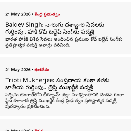
21 May 2026
•
కేంద్ర ప్రభుత్వం
Baldev Singh: నాలుగు దశాబ్దాల సేవలకు
గుర్తింపు.. హాకీ కోచ్ బల్దేవ్ సింగ్‌కు పద్మశ్రీ
భారత హాకీకి విశేష సేవలు అందించిన ప్రముఖ కోచ్ బల్దేవ్ సింగ్‌కు
ప్రతిష్టాత్మక పద్మశ్రీ అవార్డు వరించింది.
21 May 2026
•
భారతదేశం
Tripti Mukherjee: సంప్రదాయ కంఠా కళకు
జాతీయ గుర్తింపు.. త్రిప్తి ముఖర్జీకి పద్మశ్రీ
పశ్చిమ బెంగాల్‌లోని బీర్భూమ్ జిల్లా సూరి ప్రాంతానికి చెందిన కంఠా
స్టిచ్ కళాకారిణి త్రిప్తి ముఖర్జీకి కేంద్ర ప్రభుత్వం ప్రతిష్టాత్మక పద్మశ్రీ
పురస్కారం ప్రకటించింది.