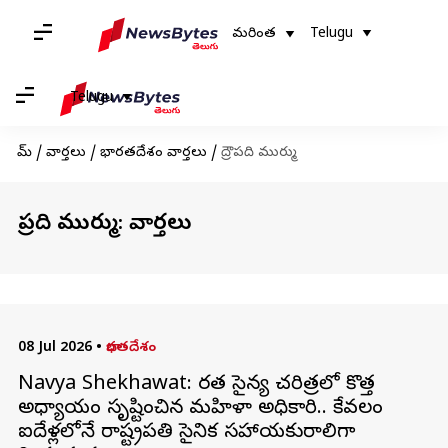
మరింత
Telugu
Telugu
హోమ్
/
వార్తలు
/
భారతదేశం వార్తలు
/
ద్రౌపది ముర్ము
ద్రౌపది ముర్ము: వార్తలు
08 Jul 2026
•
భారతదేశం
Navya Shekhawat: భారత సైన్య చరిత్రలో కొత్త
అధ్యాయం సృష్టించిన మహిళా అధికారి.. కేవలం
ఐదేళ్లలోనే రాష్ట్రపతి సైనిక సహాయకురాలిగా