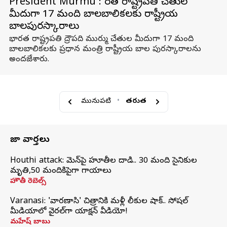
President Murmu : భారత రాష్ట్రపతి చేతుల
మీదుగా 17 మంది బాలబాలికలకు రాష్ట్రీయ
బాలపురస్కారాలు
భారత రాష్ట్రపతి ద్రౌపది ముర్ము చేతుల మీదుగా 17 మంది
బాలబాలికలకు ప్రధాన మంత్రి రాష్ట్రీయ బాల పురస్కారాలను
అందజేశారు.
మునుపటి
•
తరువాత
తాజా వార్తలు
Houthi attack: యెమెన్‌పై హూతీల దాడి.. 30 మంది సైనికుల
మృతి,50 మందికిపైగా గాయాలు
హౌతీ రెబెల్స్
Varanasi: 'వారణాసి' చిత్రానికి మళ్లీ లీకుల షాక్.. సోషల్
మీడియాలో వైరల్‌గా యాక్షన్ వీడియో!
మహేష్ బాబు