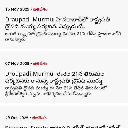
16 Nov 2025
•
భారతదేశం
Draupadi Murmu: హైదరాబాద్‌లో రాష్ట్రపతి
ద్రౌపది ముర్ము పర్యటన..ఎప్పుడంటే..
భారత రాష్ట్రపతి ద్రౌపది ముర్ము ఈ నెల 21వ తేదీన హైదరాబాద్‌కి
రానున్నారు.
07 Nov 2025
•
భారతదేశం
Droupadi Murmu: ఈనెల 21న తిరుమల
పర్యటనకు రానున్న రాష్ట్రపతి ద్రౌపదీ ముర్ము
రాష్ట్రపతి ద్రౌపది ముర్ము ఈ నెల 21వ తేదీన తిరుమలలో
శ్రీవేంకటేశ్వర స్వామి వారి దర్శనం చేసుకోనున్నారు.
29 Oct 2025
•
భారతదేశం