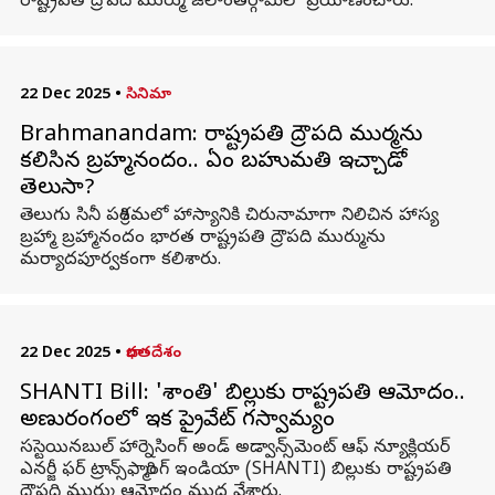
రాష్ట్రపతి ద్రౌపదీ ముర్ము జలాంతర్గామిలో ప్రయాణించారు.
22 Dec 2025
•
సినిమా
Brahmanandam: రాష్ట్రపతి ద్రౌపది ముర్మను
కలిసిన బ్రహ్మనందం.. ఏం బహుమతి ఇచ్చాడో
తెలుసా?
తెలుగు సినీ పరిశ్రమలో హాస్యానికి చిరునామాగా నిలిచిన హాస్య
బ్రహ్మా బ్రహ్మానందం భారత రాష్ట్రపతి ద్రౌపది ముర్మును
మర్యాదపూర్వకంగా కలిశారు.
22 Dec 2025
•
భారతదేశం
SHANTI Bill: 'శాంతి' బిల్లుకు రాష్ట్రపతి ఆమోదం..
అణురంగంలో ఇక ప్రైవేట్‌ భాగస్వామ్యం
సస్టెయినబుల్ హార్నెసింగ్ అండ్ అడ్వాన్స్‌మెంట్ ఆఫ్ న్యూక్లియర్
ఎనర్జీ ఫర్ ట్రాన్స్‌ఫార్మింగ్ ఇండియా (SHANTI) బిల్లుకు రాష్ట్రపతి
ద్రౌపది ముర్ము ఆమోదం ముద్ర వేశారు.