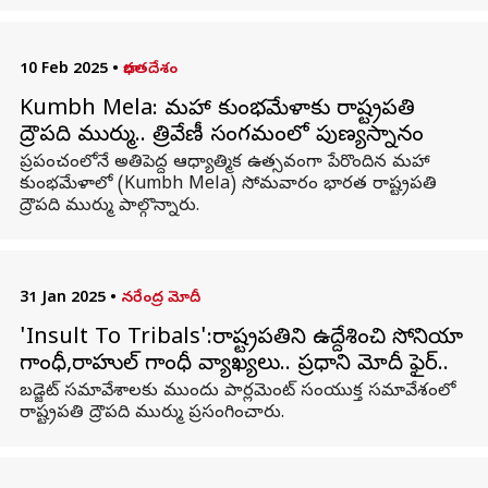
10 Feb 2025
•
భారతదేశం
Kumbh Mela: మహా కుంభమేళాకు రాష్ట్రపతి
ద్రౌపది ముర్ము.. త్రివేణీ సంగమంలో పుణ్యస్నానం
ప్రపంచంలోనే అతిపెద్ద ఆధ్యాత్మిక ఉత్సవంగా పేరొందిన మహా
కుంభమేళాలో (Kumbh Mela) సోమవారం భారత రాష్ట్రపతి
ద్రౌపది ముర్ము పాల్గొన్నారు.
31 Jan 2025
•
నరేంద్ర మోదీ
'Insult To Tribals':రాష్ట్రపతిని ఉద్దేశించి సోనియా
గాంధీ,రాహుల్ గాంధీ వ్యాఖ్యలు.. ప్రధాని మోదీ ఫైర్..
బడ్జెట్ సమావేశాలకు ముందు పార్లమెంట్ సంయుక్త సమావేశంలో
రాష్ట్రపతి ద్రౌపది ముర్ము ప్రసంగించారు.