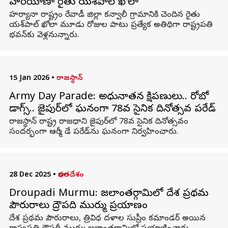
హరియాణా రైతు యశ్‌పాల్‌ ఖోలా
హర్యానా రాష్ట్రం రేవాడీ జిల్లా కన్వాలీ గ్రామానికి చెందిన రైతు
యశ్‌పాల్‌ ఖోలా మూడు రోజుల పాటు ప్రత్యేక అతిథిగా రాష్ట్రపతి
భవన్‌కు వెళ్లనున్నారు.
15 Jan 2026
•
రాజస్థాన్
Army Day Parade: అధునాతన క్షిపణులు.. రోబో
డాగ్స్‌.. జైపుర్‌లో ఘనంగా 78వ సైనిక దినోత్సవ పరేడ్
రాజస్థాన్‌ రాష్ట్ర రాజధాని జైపుర్‌లో 78వ సైనిక దినోత్సవం
సందర్భంగా ఆర్మీ డే పరేడ్‌ను ఘనంగా నిర్వహించారు.
28 Dec 2025
•
భారతదేశం
Droupadi Murmu: జలాంతర్గామిలో దేశ ప్రథమ
పౌరురాలు ద్రౌపది ముర్ము ప్రయాణం
దేశ ప్రథమ పౌరురాలు, త్రివిధ దళాల సుప్రీం కమాండర్‌ అయిన