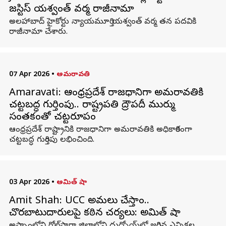
జస్టిస్‌ యశ్వంత్‌ వర్మ రాజీనామా
అలహాబాద్‌ హైకోర్టు న్యాయమూర్తి యశ్వంత్‌ వర్మ తన పదవికి
రాజీనామా చేశారు.
07 Apr 2026
•
అమరావతి
Amaravati: ఆంధ్రప్రదేశ్ రాజధానిగా అమరావతికి
చట్టబద్ధ గుర్తింపు.. రాష్ట్రపతి ద్రౌపదీ ముర్ము
సంతకంతో చట్టరూపం
ఆంధ్రప్రదేశ్ రాష్ట్రానికి రాజధానిగా అమరావతికి అధికారికంగా
చట్టబద్ధ గుర్తింపు లభించింది.
03 Apr 2026
•
అమిత్ షా
Amit Shah: UCC అమలు చేస్తాం..
చొరబాటుదారులపై కఠిన చర్యలు: అమిత్ షా