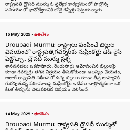
రాష్ట్రపతి ద్రౌపది ముర్ము ఓ ప్రత్యేక కార్యక్రమంలో పాల్గొన్న
సమయంలో భావోద్వేగానికి లోనై కన్నీళ్లు పెట్టుకున్నారు.
15 May 2025
•
భారతదేశం
Droupadi Murmu: రాష్ట్రాలు పంపించే బిల్లుల
విషయంలో రాష్ట్రపతి,గవర్నర్‌కు సుప్రీంకోర్టు డెడ్ లైన్
పెట్టొచ్చా.. ద్రౌపదీ ముర్ము ప్రశ్న
శాసనసభలు ఒకసారి కాదు, రెండుసార్లు ఆమోదించిన బిల్లులపై
కూడా గవర్నర్లు తగిన నిర్ణయం తీసుకోకుండా ఆలస్యం చేయడం,
అలాగే రాష్ట్రపతి పరిశీలనలో ఉన్న బిల్లులు కూడా తీవ్ర జాప్యానికి
గురవుతున్న పరిణామాలపై సుప్రీంకోర్టు ఇటీవల చారిత్రాత్మకంగా ఒక
కీలక తీర్పును వెలువరించిన విషయం తెలిసిందే.
14 May 2025
•
భారతదేశం
Droupadi Murmu: రాష్ట్రపతి ద్రౌపదీ ముర్ముతో