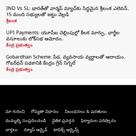
IND Vs SL: భారత్‌తో వార్మప్‌ మ్యాచ్‌కు సిద్ధమైన శ్రీలంక ఎలెవన్..
15 మంది సభ్యులతో జట్టు వెల్లడి
శ్రీలంక
UPI Payments: యూపీఐ చెల్లింపుల్లో కీలక మార్పు.. ఛార్జీల
వసూలుకు లోక్‌సభ ఆమోదం..
కేంద్ర ప్రభుత్వం
Gobardhan Scheme: పేడ, వ్యవసాయ వ్యర్థాలతో ఆదాయం..
గోబర్‌ధన్ పథకానికి కేంద్రం గ్రీన్ సిగ్నల్
కేంద్ర ప్రభుత్వం
మా గురించి
గోప్యతా విధానం
నిబంధనలు & షరతులు
మమ్మల్ని సంప్రదించండి
నైతిక ప్రవర్తన
ఫిర్యాదుల పరిష్కారం
వార్తలు
న్యూస్ ఆర్కైవ్
టాపిక్స్ ఆర్కైవ్స్