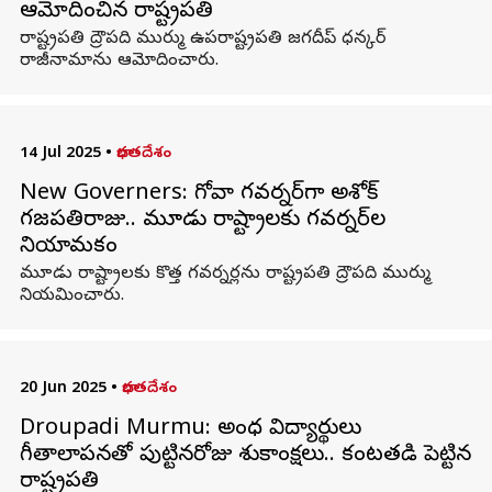
ఆమోదించిన రాష్ట్రపతి
రాష్ట్రపతి ద్రౌపది ముర్ము ఉపరాష్ట్రపతి జగదీప్ ధన్కర్
రాజీనామాను ఆమోదించారు.
14 Jul 2025
•
భారతదేశం
New Governers: గోవా గవర్నర్‌గా అశోక్‌
గజపతిరాజు.. మూడు రాష్ట్రాలకు గవర్నర్‌ల
నియామకం
మూడు రాష్ట్రాలకు కొత్త గవర్నర్లను రాష్ట్రపతి ద్రౌపది ముర్ము
నియమించారు.
20 Jun 2025
•
భారతదేశం
Droupadi Murmu: అంధ విద్యార్థులు
గీతాలాపనతో పుట్టినరోజు శుభాకాంక్షలు.. కంటతడి పెట్టిన
రాష్ట్రపతి