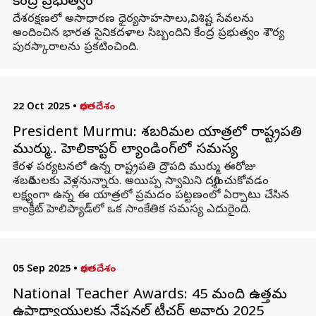
కేంద్ర ప్రభుత్వం
దేశరక్షణలో అసాధారణ ధైర్యసాహసాలు,విశిష్ట సేవలను
అందించిన భారత సైనికదళాల సిబ్బందిని కేంద్ర ప్రభుత్వం శౌర్య
పురస్కారాలను ప్రకటించింది.
22 Oct 2025
•
భారతదేశం
President Murmu: శబరిమల‌ యాత్రలో రాష్ట్రపతి
ముర్ము.. హెలికాప్టర్ ల్యాండింగ్‌లో సమస్య
కేరళ పర్యటనలో ఉన్న రాష్ట్రపతి ద్రౌపది ముర్ము ఈరోజు
శబరిమలకు వెళ్లనున్నారు. అయిప్ప స్వామిని దర్శించుకోవడం
లక్ష్యంగా ఉన్న ఈ యాత్రలో ప్రమదం పట్టణంలో ఏర్పాటు చేసిన
కాంక్రీట్ హెలిప్యాడ్‌లో ఒక సాంకేతిక సమస్య ఎదురైంది.
05 Sep 2025
•
భారతదేశం
National Teacher Awards: 45 మంది ఉత్తమ
ఉపాధ్యాయులకు నేషనల్ టీచర్ అవార్డు 2025