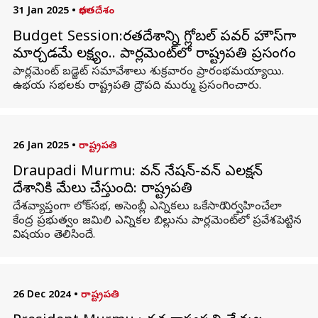
31 Jan 2025
•
భారతదేశం
Budget Session:భారతదేశాన్ని గ్లోబల్ పవర్ హౌస్‌గా
మార్చడమే లక్ష్యం.. పార్లమెంట్‌లో రాష్ట్రపతి ప్రసంగం
పార్లమెంట్‌ బడ్జెట్‌ సమావేశాలు శుక్రవారం ప్రారంభమయ్యాయి.
ఉభయ సభలకు రాష్ట్రపతి ద్రౌపది ముర్ము ప్రసంగించారు.
26 Jan 2025
•
రాష్ట్రపతి
Draupadi Murmu: వన్ నేషన్-వన్ ఎలక్షన్‌
దేశానికి మేలు చేస్తుంది: రాష్ట్రపతి
దేశవ్యాప్తంగా లోక్‌సభ, అసెంబ్లీ ఎన్నికలు ఒకేసారి నిర్వహించేలా
కేంద్ర ప్రభుత్వం జమిలి ఎన్నికల బిల్లును పార్లమెంట్‌లో ప్రవేశపెట్టిన
విషయం తెలిసిందే.
26 Dec 2024
•
రాష్ట్రపతి