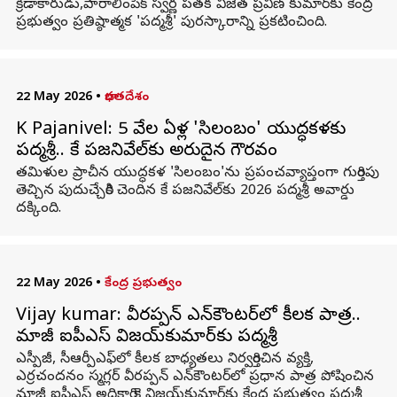
క్రీడాకారుడు,పారాలింపిక్ స్వర్ణ పతక విజేత ప్రవీణ్ కుమార్‌కు కేంద్ర
ప్రభుత్వం ప్రతిష్ఠాత్మక 'పద్మశ్రీ' పురస్కారాన్ని ప్రకటించింది.
22 May 2026
•
భారతదేశం
K Pajanivel: 5 వేల ఏళ్ల 'సిలంబం' యుద్ధకళకు
పద్మశ్రీ.. కే పజనివేల్‌కు అరుదైన గౌరవం
తమిళుల ప్రాచీన యుద్ధకళ 'సిలంబం'ను ప్రపంచవ్యాప్తంగా గుర్తింపు
తెచ్చిన పుదుచ్చేరికి చెందిన కే పజనివేల్‌కు 2026 పద్మశ్రీ అవార్డు
దక్కింది.
22 May 2026
•
కేంద్ర ప్రభుత్వం
Vijay kumar: వీరప్పన్ ఎన్‌కౌంటర్‌లో కీలక పాత్ర..
మాజీ ఐపీఎస్ విజయ్‌కుమార్‌కు పద్మశ్రీ
ఎస్పీజీ, సీఆర్పీఎఫ్‌లో కీలక బాధ్యతలు నిర్వర్తించిన వ్యక్తి,
ఎర్రచందనం స్మగ్లర్ వీరప్పన్ ఎన్‌కౌంటర్‌లో ప్రధాన పాత్ర పోషించిన
మాజీ ఐపీఎస్ అధికారి కె విజయ్‌కుమార్‌కు కేంద్ర ప్రభుత్వం పద్మశ్రీ