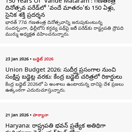
150 Years Of 'Vande Mataram': గణతంత్ర
దినోత్సవ పరేడ్‌లో 'వందే మాతరం'కు 150 ఏళ్లు,
సైనిక శక్తి ప్రదర్శన
భారత్ 77వ గణతంత్ర దినోత్సవాన్ని జరుపుకుంటున్న
సందర్భంగా, ఢిల్లీలోని కర్తవ్య పథ్‌పై జరిగే పరేడ్‌కు రాష్ట్రపతి ద్రౌపది
ముర్ము అధ్యక్షత వహించనున్నారు.
23 Jan 2026
•
బడ్జెట్‌ 2026
Union Budget 2026: సుదీర్ఘ ప్రసంగాల నుంచి
సంక్షిప్త బడ్జెట్ల వరకు: కేంద్ర బడ్జెట్ చరిత్రలో రికార్డులు
కేంద్ర బడ్జెట్ 2026లో ఏ అంశాలు ఉంటాయన్న దానిపై దేశ ప్రజలు
ఉత్కంఠగా ఎదురుచూస్తున్నారు.
21 Jan 2026
•
హర్యానా
Haryana: రాష్ట్రపతి భవన్‌ ప్రత్యేక అతిథిగా