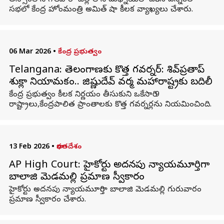
అస్సాంలోని గోల్‌పారా జిల్లాలోని దుధ్నోయ్‌లో జరిగిన ఎన్నికల
సభలో కేంద్ర హోంమంత్రి అమిత్ షా కీలక వ్యాఖ్యలు చేశారు.
06 Mar 2026
•
కేంద్ర ప్రభుత్వం
Telangana: తెలంగాణకు కొత్త గవర్నర్‌: శివ్‌ప్రతాప్‌
శుక్లా నియామకం.. జిష్ణుదేవ్‌ వర్మ మహారాష్ట్రకు బదిలీ
కేంద్ర ప్రభుత్వం కీలక నిర్ణయం తీసుకుని ఒకేసారి 9
రాష్ట్రాలు,కేంద్రపాలిత ప్రాంతాలకు కొత్త గవర్నర్లను నియమించింది.
13 Feb 2026
•
భారతదేశం
AP High Court: హైకోర్టు అదనపు న్యాయమూర్తిగా
బాలాజి మెడమల్లి ప్రమాణ స్వీకారం
హైకోర్టు అదనపు న్యాయమూర్తిగా బాలాజి మెడమల్లి గురువారం
ప్రమాణ స్వీకారం చేశారు.