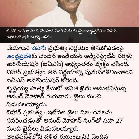
వ్రాసిన వారు
Apr 27, 2023
06:23 pm
Stalin
ఈ వార్తాకథనం ఏంటి
బిహార్ డాన్ ఆనంద్ మోహన్ సింగ్ విడుదలపై ఆంధ్రప్రదేశ్ ఐఏఎస్
గోపాల్‌గంజ్ జిల్లా మేజిస్ట్రేట్ జి.కృష్ణయ్య హత్య కేసులో
అసోసియేషన్ అభ్యంతరం
దోషిగా ఉన్న ఆనంద్ మోహన్ సింగ్‌ను విడుదల
చేయాలని
బిహార్
ప్రభుత్వ నిర్ణయం తీసుకోవడంపై
ఆంధ్రప్రదేశ్‌
కు చెందిన ఇండియన్ అడ్మినిస్ట్రేటివ్ సర్వీస్
అసోసియేషన్ (ఐఏఎస్) అభ్యంతరం వ్యక్తం చేసింది.
బిహార్ ప్రభుత్వం తన నిర్ణయాన్ని పునఃపరిశీలించాలని
ఐఏఎస్ అసోసియేషన్ కోరింది.
కృష్ణయ్య హత్య కేసులో జీవిత ఖైదు అనుభవిస్తున్న
ఆనంద్ మోహన్ గురువారం జైలు నుంచి
విడుదలయ్యాడు.
బిహార్ ప్రభుత్వం ఇటీవల జైలు నిబంధనలను
సవరించడంతో ఆనంద్ మోహన్ సింగ్‌తో సహా 27
మంది ఖైదీలు విడుదలయ్యారు.
ఆంధ్రప్రదేశ్‌లోని దళిత‌ కుటుంబానికి చెందిన