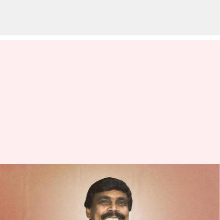
బిహార్ డాన్ ఆనంద్ మోహన్ సింగ్
విడుదలపై ఆంధ్రప్రదేశ్ ఐఏఎస్
అసోసియేషన్ అభ్యంతరం