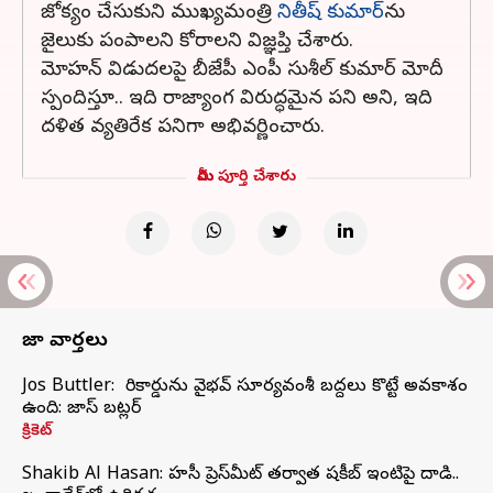
జోక్యం చేసుకుని ముఖ్యమంత్రి
నితీష్ కుమార్‌
ను
జైలుకు పంపాలని కోరాలని విజ్ఞప్తి చేశారు.
మోహన్ విడుదలపై బీజేపీ ఎంపీ సుశీల్ కుమార్ మోదీ
స్పందిస్తూ.. ఇది రాజ్యాంగ విరుద్ధమైన పని అని, ఇది
దళిత వ్యతిరేక పనిగా అభివర్ణించారు.
మీరు పూర్తి చేశారు
తాజా వార్తలు
Jos Buttler: నా రికార్డును వైభవ్ సూర్యవంశీ బద్దలు కొట్టే అవకాశం
ఉంది: జాస్ బట్లర్
క్రికెట్
Shakib Al Hasan: హసీనా ప్రెస్‌మీట్‌ తర్వాత షకీబ్‌ ఇంటిపై దాడి..