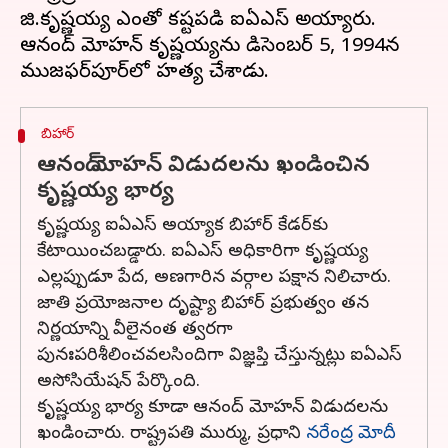
జి.కృష్ణయ్య ఎంతో కష్టపడి ఐఏఎస్ అయ్యారు.
ఆనంద్ మోహన్ కృష్ణయ్యను డిసెంబర్ 5, 1994న
బిహార్
ఆనంద్ మోహన్ విడుదలను ఖండించిన
కృష్ణయ్య భార్య
కృష్ణయ్య ఐఏఎస్ అయ్యాక బిహార్ కేడర్‌కు
కేటాయించబడ్డారు. ఐఏఎస్ అధికారిగా కృష్ణయ్య
ఎల్లప్పుడూ పేద, అణగారిన వర్గాల పక్షాన నిలిచారు.
జాతి ప్రయోజనాల దృష్ట్యా బిహార్ ప్రభుత్వం తన
నిర్ణయాన్ని వీలైనంత త్వరగా
పునఃపరిశీలించవలసిందిగా విజ్ఞప్తి చేస్తున్నట్లు ఐఏఎస్
అసోసియేషన్ పేర్కొంది.
కృష్ణయ్య భార్య కూడా ఆనంద్ మోహన్ విడుదలను
ఖండించారు. రాష్ట్రపతి ముర్ము, ప్రధాని
నరేంద్ర మోదీ