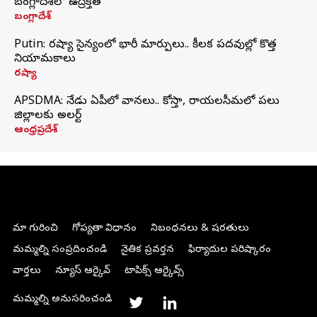
బంగ్లాదేశ్‌లో ఉద్రిక్తత
బంగ్లాదేశ్
Putin: రష్యా సైన్యంలో భారీ మార్పులు.. కీలక పదవుల్లో కొత్త
నియామకాలు
రష్యా
APSDMA: నేడు ఏపీలో వానలు.. కోస్తా, రాయలసీమలో పలు
జిల్లాలకు అలర్ట్
ఆంధ్రప్రదేశ్
మా గురించి
గోప్యతా విధానం
నిబంధనలు & షరతులు
మమ్మల్ని సంప్రదించండి
నైతిక ప్రవర్తన
ఫిర్యాదుల పరిష్కారం
వార్తలు
న్యూస్ ఆర్కైవ్
టాపిక్స్ ఆర్కైవ్స్
మమ్మల్ని అనుసరించండి