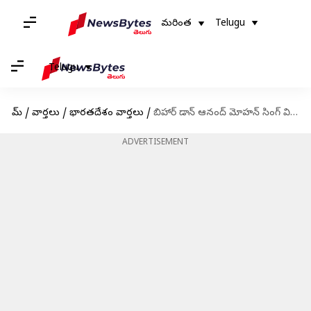
మరింత
Telugu
Telugu
హోమ్
/
వార్తలు
/
భారతదేశం వార్తలు
/
బిహార్ డాన్ ఆనంద్ మోహన్ సింగ్ విడుదలపై ఆంధ్రప్రదేశ్ ఐఏఎస్ అసోసియేషన్ అభ్యంతరం
ADVERTISEMENT