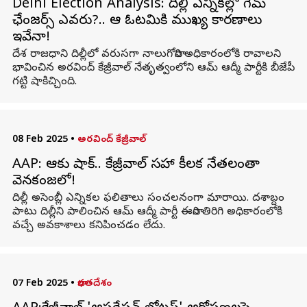
Delhi Election Analysis: దిల్లీ ఎన్నికల్లో గేమ్
ఛేంజర్స్ ఎవరు?.. ఆప్ ఓటమికి ముఖ్య కారణాలు
ఇవేనా!
దేశ రాజధాని దిల్లీలో వరుసగా నాలుగోసారి అధికారంలోకి రావాలని
భావించిన అరవింద్ కేజ్రీవాల్ నేతృత్వంలోని ఆమ్ ఆద్మీ పార్టీకి బీజేపీ
గట్టి షాకిచ్చింది.
08 Feb 2025
•
అరవింద్ కేజ్రీవాల్
AAP: ఆప్‌కు షాక్‌.. కేజ్రీవాల్ సహా కీలక నేతలంతా
వెనకంజలో!
దిల్లీ అసెంబ్లీ ఎన్నికల ఫలితాలు సంచలనంగా మారాయి. దశాబ్దం
పాటు దిల్లీని పాలించిన ఆమ్ ఆద్మీ పార్టీ ఈసారి తిరిగి అధికారంలోకి
వచ్చే అవకాశాలు కనిపించడం లేదు.
07 Feb 2025
•
భారతదేశం