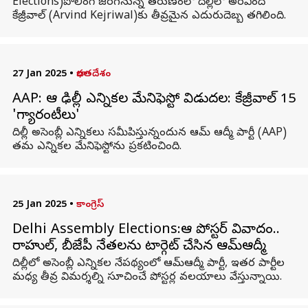
Elections)పోలింగ్ జరగనున్న తరుణంలో దిల్లీలో అరవింద్‌
కేజ్రీవాల్‌ (Arvind Kejriwal)కు తీవ్రమైన ఎదురుదెబ్బ తగిలింది.
27 Jan 2025
•
భారతదేశం
AAP: ఆప్ ఢిల్లీ ఎన్నికల మేనిఫెస్టో విడుదల: కేజ్రీవాల్ 15
'గ్యారంటీలు'
దిల్లీ అసెంబ్లీ ఎన్నికలు సమీపిస్తున్నందున ఆమ్ ఆద్మీ పార్టీ (AAP)
తమ ఎన్నికల మేనిఫెస్టోను ప్రకటించింది.
25 Jan 2025
•
కాంగ్రెస్
Delhi Assembly Elections:ఆప్‌ పోస్టర్ వివాదం..
రాహుల్, బీజేపీ నేతలను టార్గెట్ చేసిన ఆమ్‌ఆద్మీ
దిల్లీలో అసెంబ్లీ ఎన్నికల నేపథ్యంలో ఆమ్‌ఆద్మీ పార్టీ, ఇతర పార్టీల
మధ్య తీవ్ర విమర్శల్ని సూచించే పోస్టర్ల వలయాలు వేస్తున్నాయి.