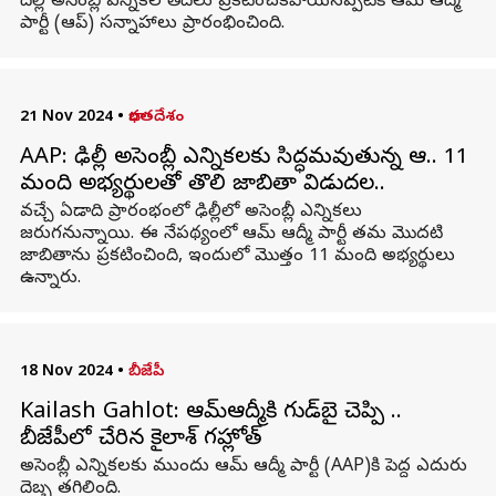
దిల్లీ అసెంబ్లీ ఎన్నికల తేదీలు ప్రకటించకపోయినప్పటికీ ఆమ్ ఆద్మీ
పార్టీ (ఆప్) సన్నాహాలు ప్రారంభించింది.
21 Nov 2024
•
భారతదేశం
AAP: ఢిల్లీ అసెంబ్లీ ఎన్నికలకు సిద్ధమవుతున్న ఆప్‌.. 11
మంది అభ్యర్థులతో తొలి జాబితా విడుదల..
వచ్చే ఏడాది ప్రారంభంలో ఢిల్లీలో అసెంబ్లీ ఎన్నికలు
జరుగనున్నాయి. ఈ నేపథ్యంలో ఆమ్ ఆద్మీ పార్టీ తమ మొదటి
జాబితాను ప్రకటించింది, ఇందులో మొత్తం 11 మంది అభ్యర్థులు
ఉన్నారు.
18 Nov 2024
•
బీజేపీ
Kailash Gahlot: ఆమ్‌ఆద్మీకి గుడ్‌బై చెప్పి ..
బీజేపీలో చేరిన కైలాశ్‌ గహ్లోత్‌
అసెంబ్లీ ఎన్నికలకు ముందు ఆమ్ ఆద్మీ పార్టీ (AAP)కి పెద్ద ఎదురు
దెబ్బ తగిలింది.