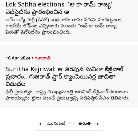
Lok Sabha elections: 'ఆప్ కా రామ్ రాజ్య'
వెబ్‌సైట్‌ను ప్రారంభించిన ఆప్
ఆమ్ ఆద్మీ పార్టీ (AAP) బుధవారం రామ నవమి సందర్భంగా,
రాబోయే లోక్‌సభ ఎన్నికలకు ముందు "ఆప్ కా రామ్ రాజ్య"
పేరుతో వెబ్‌సైట్‌ను ప్రారంభించింది.
16 Apr 2024
•
గుజరాత్
Sunitha Kejriwal: ఆప్ తరపున సునీతా కేజ్రీవాల్
ప్రచారం.. గుజరాత్ స్టార్ క్యాంపెయినర్ల జాబితా
విడుదల
ఢిల్లీ ప్రభుత్వం, రాష్ట్ర ముఖ్యమంత్రి అరవింద్ కేజ్రీవాల్ కటకటాల
పాలయ్యారు. జైలు నుంచే ప్రభుత్వాన్ని నడిపిస్తానని సీఎం తెలిపారు.
మునుపటి
•
•
తరువాత