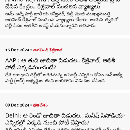
Arvind Kejriwal: దిల్లీ సీఎం అతిశీ అరెస్టుకు ప్లాన్
చేసిన కేంద్రం.. కేజ్రీవాల్ సంచలన వ్యాఖ్యలు
ఆమ్‌ ఆద్మీ పార్టీ జాతీయ కన్వీనర్, దిల్లీ మాజీ ముఖ్యమంత్రి
అరవింద్ కేజ్రీవాల్ సంచలన వ్యాఖ్యలు చేశారు. ఆయన త్వరలో
దిల్లీ సీఎం అతిశీని అరెస్ట్‌ చేయనున్నారని తెలిపారు.
15 Dec 2024
•
అరవింద్ కేజ్రీవాల్
AAP : ఆప్‌ తుది జాబితా విడుదల.. కేజ్రీవాల్‌, ఆతిశీ
పోటీ ఎక్కడినుంచంటే?
దేశ రాజధాని దిల్లీలో జరగనున్న అసెంబ్లీ ఎన్నికల కోసం ఆమ్ఆద్మీ
పార్టీ (ఆప్) అభ్యర్థుల తుది జాబితాను విడుదల చేసింది.
09 Dec 2024
•
భారతదేశం
Delhi: ఆప్ రెండో జాబితా విడుదల.. మనీష్ సిసోడియా
ఎన్నికల్లో ఎక్కడి నుంచి పోటీ చేస్తారు?