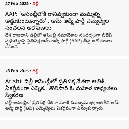
27 Feb 2025
•
దిల్లీ
AAP: 'అసెంబ్లీలోకి రానివ్వకుండా మమ్మల్ని
అడ్డుకుంటున్నారు'.. ఆమ్‌ ఆద్మీ పార్టీ ఎమ్మెల్యేల
సంచలన ఆరోపణలు
దేశ రాజధాని ఢిల్లీలో అసెంబ్లీ సమావేశాల సందర్భంగా బీజేపీ
ప్రభుత్వంపై ప్రతిపక్ష ఆమ్‌ ఆద్మీ పార్టీ (AAP) తీవ్ర ఆరోపణలు
చేసింది.
23 Feb 2025
•
దిల్లీ
Atishi: దిల్లీ అసెంబ్లీలో ప్రతిపక్ష నేతగా ఆతిశీ
ఏకగ్రీవంగా ఎన్నిక.. తొలిసారి ఓ మహిళ బాధ్యతలు
స్వీకరణ
దిల్లీ అసెంబ్లీలో ప్రతిపక్ష నేతగా మాజీ ముఖ్యమంత్రి ఆతిశీని ఆమ్
ఆద్మీ పార్టీ (ఆప్) ఎమ్మెల్యేలు ఏకగ్రీవంగా ఎన్నుకున్నారు.