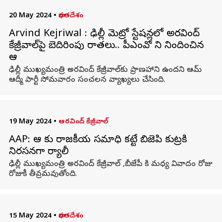
20 May 2024
•
భారతదేశం
Arvind Kejriwal : ఢిల్లీ మెట్రో స్టేషన్లలో అరవింద్
కేజ్రీవాల్‌పై బెదిరింపు రాతలు.. పీఎంవో ని నిందించిన
ఆప్
ఢిల్లీ ముఖ్యమంత్రి అరవింద్ కేజ్రీవాల్‌కు ప్రాణహాని ఉందని ఆమ్
ఆద్మీ పార్టీ సోమవారం సంచలన వ్యాఖ్యలు చేసింది.
19 May 2024
•
అరవింద్ కేజ్రీవాల్
AAP: ఆప్‌ కు రాజకీయ సమాధి కట్టే బిజెపి కుట్రకి
నిరసనగా ర్యాలీ
ఢిల్లీ ముఖ్యమంత్రి అరవింద్ కేజ్రీవాల్ ,బీజేపీ కి మధ్య వివాదం రోజు
రోజుకీ తీవ్రమవుతోంది.
15 May 2024
•
భారతదేశం