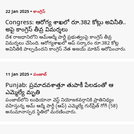
22 Jan 2025
•
కాంగ్రెస్
Congress: ఆరోగ్య శాఖలో రూ.382 కోట్లు అవినీతి..
అప్‌పై కాంగ్రెస్ తీవ్ర విమర్శలు
దేశ రాజధానిలోని ఆమ్‌ఆద్మీ పార్టీ ప్రభుత్వంపై కాంగ్రెస్‌ తీవ్ర
విమర్శలు చేసింది. ఆరోగ్యశాఖలో ఆప్‌ సర్కారం రూ.382 కోట్ల
అవినీతికి పాల్పడిందని కాంగ్రెస్‌ నేత అజయ్‌ మాకెన్‌ ఆరోపించారు.
11 Jan 2025
•
పంజాబ్
Punjab: ప్రమాదవశాత్తూ తుపాకీ పేలడంతో ఆప్
ఎమ్మెల్యే మృతి
పంజాబ్‌లోని లుథియానా వెస్ట్‌ నియోజకవర్గానికి ప్రాతినిధ్యం
వహిస్తున్న ఆమ్ ఆద్మీ పార్టీ (ఆప్) ఎమ్మెల్యే గుర్‌ప్రీత్ గోగీ (58)
అనుమానాస్పద స్థితిలో మరణించారు.