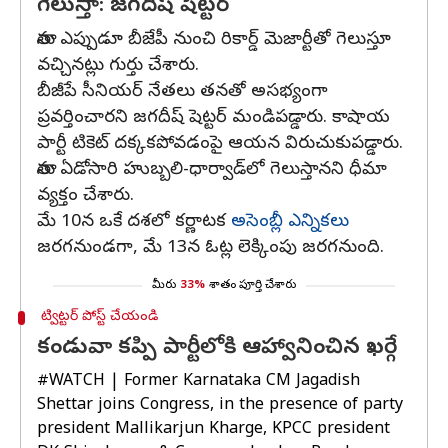
గెలుస్తా: జగదీష్ షెట్టర్‌
తాను ఎప్పుడూ బీజేపీ నుంచి రికార్డ్ మెజార్టీతో గెలుస్తూ
వచ్చినట్లు గుర్తు చేశారు.
బీజీపే సీనియర్ నేతలు తనతో అసభ్యంగా
ప్రవర్తించారని జగదీష్ షెట్టర్‌ మండిపడ్డారు. కాషాయ
పార్టీ టికెట్‌ దక్కకపోవడంపై ఆయన విరుచుకుపడ్డారు.
తాను ఏడోసారి హుబ్బలి-ధార్వాడ్‌లో గెలుస్తానని ధీమా
వ్యక్తం చేశారు.
మే 10న ఒకే దశలో కర్ణాటక
అసెంబ్లీ ఎన్నికలు
జరగనుండగా, మే 13న ఓట్ల లెక్కింపు జరగనుంది.
మీరు
33%
శాతం పూర్తి చేశారు
ట్విట్టర్ పోస్ట్ చేయండి
కండువా కప్పి పార్టీలోకి ఆహ్వానించిన ఖర్గే
#WATCH
| Former Karnataka CM Jagadish
Shettar joins Congress, in the presence of party
president Mallikarjun Kharge, KPCC president