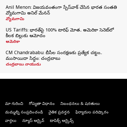
Anil Menon: విజయవంతంగా స్పేస్‌వాక్‌ చేసిన భారత సంతతి
వ్యోమగామి అనిల్‌ మేనన్
వ్యోమగామి
US Tariffs: భారత్‌పై 100% టారిఫ్‌ మోత.. అమెరికా సెనెట్‌లో
కీలక బిల్లుకు ఆమోదం
అమెరికా
CM Chandrababu: బీసీల సంరక్షణకు ప్రత్యేక చట్టం..
ముసాయిదా సిద్ధం: చంద్రబాబు
చంద్రబాబు నాయుడు
మా గురించి
గోప్యతా విధానం
నిబంధనలు & షరతులు
మమ్మల్ని సంప్రదించండి
నైతిక ప్రవర్తన
ఫిర్యాదుల పరిష్కారం
వార్తలు
న్యూస్ ఆర్కైవ్
టాపిక్స్ ఆర్కైవ్స్