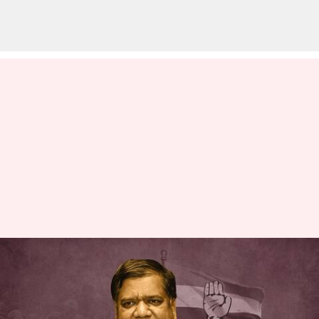
కాంగ్రెస్‌లో చేరిన జగదీష్ షెట్టర్;
బీజేపీపై తీవ్రస్థాయిలో విమర్శలు
వ్రాసిన వారు
Apr 17, 2023
10:45 am
Stalin