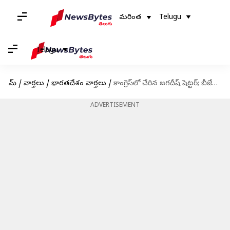
మరింత
Telugu
Telugu
హోమ్
/
వార్తలు
/
భారతదేశం వార్తలు
/
కాంగ్రెస్‌లో చేరిన జగదీష్ షెట్టర్; బీజేపీపై తీవ్రస్థాయిలో విమర్శలు
ADVERTISEMENT