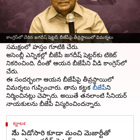
ఈ వార్తాకథనం ఏంటి
కర్ణాటక
మాజీ ముఖ్యమంత్రి, బీజేపీ సీనియర్ నేత
జగదీశ్ శెట్టర్ సోమవారం బెంగళూరులోని
కాంగ్రెస్
కాంగ్రెస్‌లో చేరిన జగదీష్ షెట్టర్; బీజేపీపై తీవ్రస్థాయిలో విమర్శలు
కార్యాలయంలో ఆ పార్టీ అధ్యక్షుడు
మల్లికార్జున ఖర్గే
సమక్షంలో హస్తం గూటికి చేరారు.
అసెంబ్లీ ఎన్నికల్లో బీజేపీ జగదీష్ షెట్టర్‌కు టికెట్
నిరాకరించింది. దీంతో ఆయన బీజేపీని వీడి కాంగ్రెస్‌లో
చేరారు.
ఈ సందర్భంగా ఆయన బీజేపీపై తీవ్రస్థాయిలో
విమర్శలు గుప్పించారు. తాను కర్ణాటక
బీజేపీ
ని
నిర్మించినట్లు చెప్పారు. అయితే తనలాంటి సీనియర్
కర్ణాటక
నేను ఏడోసారి కూడా మంచి మెజార్టీతో