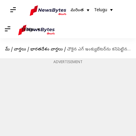
మరింత
Telugu
Telugu
హోమ్
/
వార్తలు
/
భారతదేశం వార్తలు
/
చౌకైన ఎగ్ ఇంక్యుబేటర్‌ను కనిపెట్టిన పదేళ్ల బాలుడు
ADVERTISEMENT