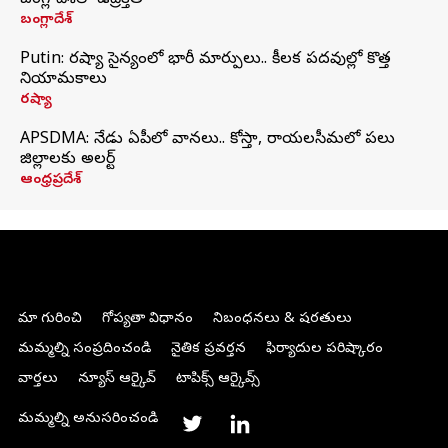
బంగ్లాదేశ్‌లో ఉద్రిక్తత
బంగ్లాదేశ్
Putin: రష్యా సైన్యంలో భారీ మార్పులు.. కీలక పదవుల్లో కొత్త
నియామకాలు
రష్యా
APSDMA: నేడు ఏపీలో వానలు.. కోస్తా, రాయలసీమలో పలు
జిల్లాలకు అలర్ట్
ఆంధ్రప్రదేశ్
మా గురించి
గోప్యతా విధానం
నిబంధనలు & షరతులు
మమ్మల్ని సంప్రదించండి
నైతిక ప్రవర్తన
ఫిర్యాదుల పరిష్కారం
వార్తలు
న్యూస్ ఆర్కైవ్
టాపిక్స్ ఆర్కైవ్స్
మమ్మల్ని అనుసరించండి