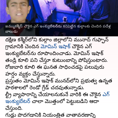
ఈ వార్తాకథనం ఏంటి
పౌల్ట్రీ వ్యాపారాన్ని తక్కువ పెట్టుబడితో ప్రారంభించగల
సరికొత్త యంత్రాన్ని
జమ్ముకశ్మీర్‌
కు చెందిన ఓ పదేళ్ల
జమ్ముకశ్మీర్: చౌకైన ఎగ్ ఇంక్యుబేటర్‌ను కనిపెట్టిన కుల్గాంకు చెందిన పదేళ్ల
బాలుడు
బాలుడు ఆవిష్కరించాడు.
దక్షిణ కశ్మీర్‌లోని కుల్గాం జిల్లాలోని మునాద్ గుఫ్ఫాన్
గ్రామానికి చెందిన
మోమిన్ ఇషాక్
చౌకైన ఎగ్
ఇంక్యుబేటర్‌ను రూపొందించాడు. మోమిన్ ఇషాక్
తండ్రి కూలి పని చేస్తూ కుటుంబాన్ని పోషిస్తుంటారు.
రోజువారి కూలి ఈ ఘనత సాధించడపై పలువురు
హర్షం వ్యక్తం చేస్తున్నారు.
ప్రస్తుతం మోమిన్ ఇషాక్ మునద్‌లోని ప్రభుత్వ ఉన్నత
పాఠశాలలో రెండో గ్రేడ్ చదవుతున్నాడు.
పౌల్ట్రీ వ్యాపారాన్ని చేయాలనుకునే వారికి ఈ చౌకైన
ఎగ్
ఇంక్యుబేటర్‌
చాలా మొత్తంలో పెట్టుబడిని ఆదా
చేస్తుంది.
గుడ్లు పొదగడానికి నియంత్రిత వాతావరణాన్ని