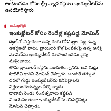
అందించడం కోసం పౌల్ట్రీ వ్యాపరస్థులు ఇంక్యుబేటర్‌‌ను
జమ్ముకశ్మీర్
ఇంక్యుబేటర్‌ కోసం రెండేళ్ల కష్టపడ్డ మోమిన్
మార్కెట్‌లో విస్తారంగా ఉన్న రంగు కోడిపిల్లల పట్ల ఉన్న
ఆకర్షణతో పాటు, బ్రాయిలర్ కోళ్ల పెంపకంపై ఉన్న ఆసక్తి
మోమిన్‌‌ను ఇంక్యుబేటర్‌ రూపొందించడం వైపు
మళ్లించాయి.
తాను బ్రాయిలర్ కోళ్లను పెంచుతున్నానని, అవి గుడ్లు
పొదిగేవి కావని మోమిన్ చెప్పాడు. అందుకే తక్కువ
ధరలో గుడ్డు ఇంక్యుబేటర్‌ను కనిపెట్టాలని
నిర్ణయించుకున్నట్లు పేర్కొన్నాడు.
దాదాపు రెండు సంవత్సరాలు కష్టపడి
విజయవంతంగా ఇంక్యుబేటర్‌ను కనిపెట్టినట్లు
మోమిన్‌ చెప్పాడు.