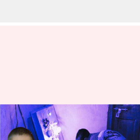
చౌకైన ఎగ్ ఇంక్యుబేటర్‌ను కనిపెట్టిన
పదేళ్ల బాలుడు
వ్రాసిన వారు
Apr 09, 2023
11:09 am
Stalin