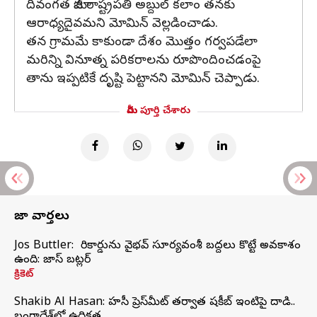
దివంగత మాజీ రాష్ట్రపతి అబ్దుల్ కలాం తనకు
ఆరాధ్యదైవమని మోమిన్‌ వెల్లడించాడు.
తన గ్రామమే కాకుండా దేశం మొత్తం గర్వపడేలా
మరిన్ని వినూత్న పరికరాలను రూపొందించడంపై
తాను ఇప్పటికే దృష్టి పెట్టానని మోమిన్‌ చెప్పాడు.
మీరు పూర్తి చేశారు
తాజా వార్తలు
Jos Buttler: నా రికార్డును వైభవ్ సూర్యవంశీ బద్దలు కొట్టే అవకాశం
ఉంది: జాస్ బట్లర్
క్రికెట్
Shakib Al Hasan: హసీనా ప్రెస్‌మీట్‌ తర్వాత షకీబ్‌ ఇంటిపై దాడి..