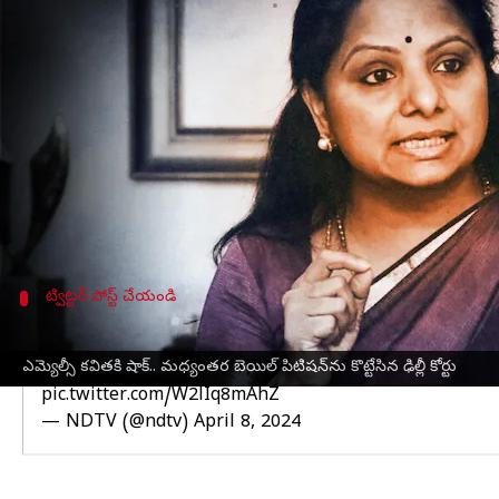
వ్రాసిన వారు
Apr 08, 2024
10:51 am
Sirish Praharaju
ఈ వార్తాకథనం ఏంటి
ఢిల్లీ ఎక్సైజ్ పాలసీకి సంబంధించి మనీలాండరింగ్ కేసు
రూస్ అవెన్యూ కోర్టు సోమవారం కొట్టివేసింది.
కవిత రెగ్యులర్ బెయిల్ దరఖాస్తు కోర్టులో పెండింగ్‌లో ఉం
ఏప్రిల్ 20 న వాదనలు వినడానికి జాబితా చేయబడింది.
ట్విట్టర్ పోస్ట్ చేయండి
కవిత మధ్యంతర బెయిల్ రద్దు
ఎమ్యెల్సీ కవితకి షాక్.. మధ్యంతర బెయిల్ పిటిషన్‌ను కొట్టేసిన ఢిల్లీ కోర్టు
📍 Delhi | BRS leader K Kavitha's interim bail plea i
pic.twitter.com/W2lIq8mAhZ
— NDTV (@ndtv)
April 8, 2024