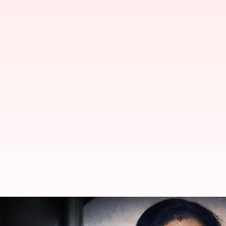
Excise Policy Case: ఎమ్యెల్సీ కవితకు 