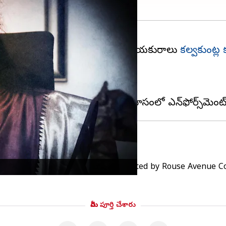
లో భారత రాష్ట్ర సమితి (బీఆర్‌ఎస్) నాయకురాలు
కల్వకుంట్ల
ది.
n the alleged liquor policy scam rejected by Rouse Avenue C
మీరు పూర్తి చేశారు