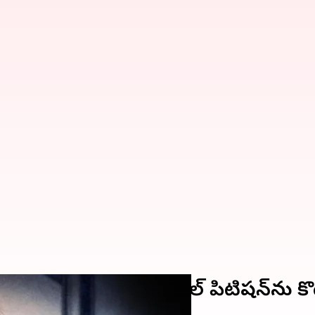
షాక్.. మధ్యంతర బెయిల్ పిటిషన్‌ను కొట్టేస