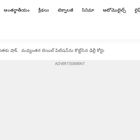
అంతర్జాతీయం
క్రీడలు
టెక్నాలజీ
సినిమా
ఆటోమొబైల్స్
లైఫ్
తకు షాక్.. మధ్యంతర బెయిల్ పిటిషన్‌ను కొట్టేసిన ఢిల్లీ కోర్టు
ADVERTISEMENT