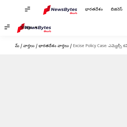
భారతదేశం
బిజినెస్
Telugu
హోమ్
/
వార్తలు
/
భారతదేశం వార్తలు
/
Excise Policy Case: ఎమ్యెల్సీ కవి