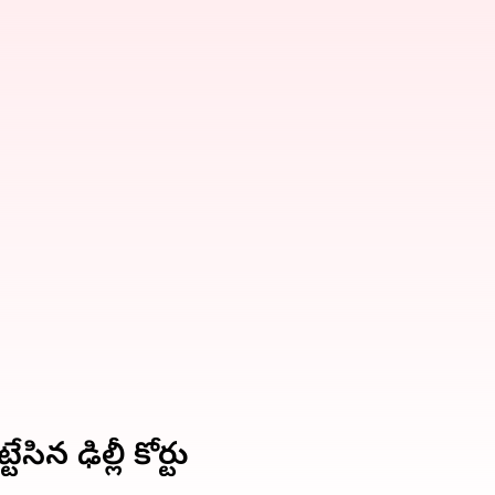
ిన ఢిల్లీ కోర్టు