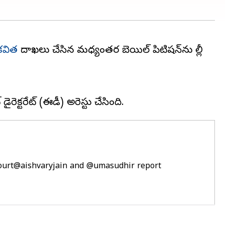
 కవిత
దాఖలు చేసిన మధ్యంతర బెయిల్ పిటిషన్‌ను ఢిల్లీ
ourt
@aishvaryjain
and
@umasudhir
report