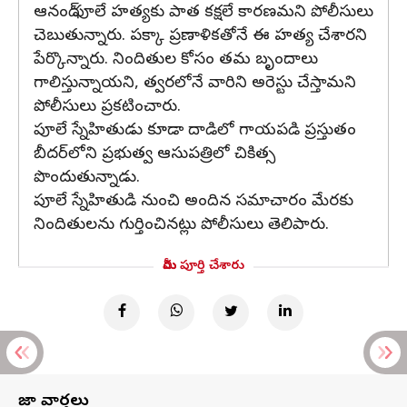
ఆనంద్ ఫూలే హత్యకు పాత కక్షలే కారణమని పోలీసులు
చెబుతున్నారు. పక్కా ప్రణాళికతోనే ఈ హత్య చేశారని
పేర్కొన్నారు. నిందితుల కోసం తమ బృందాలు
గాలిస్తున్నాయని, త్వరలోనే వారిని అరెస్టు చేస్తామని
పోలీసులు ప్రకటించారు.
పూలే స్నేహితుడు కూడా దాడిలో గాయపడి ప్రస్తుతం
బీదర్‌లోని ప్రభుత్వ ఆసుపత్రిలో చికిత్స
పొందుతున్నాడు.
పూలే స్నేహితుడి నుంచి అందిన సమాచారం మేరకు
నిందితులను గుర్తించినట్లు పోలీసులు తెలిపారు.
మీరు పూర్తి చేశారు
తాజా వార్తలు