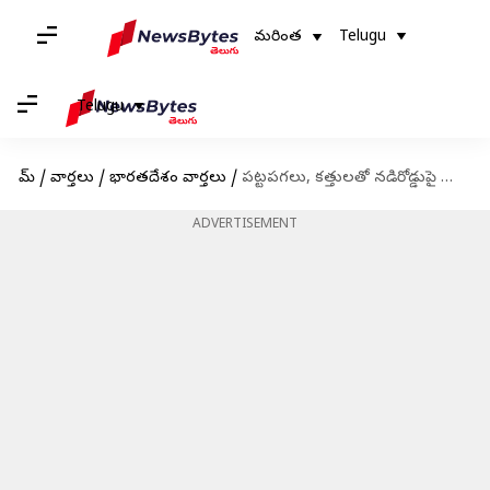
మరింత
Telugu
Telugu
హోమ్
/
వార్తలు
/
భారతదేశం వార్తలు
/
పట్టపగలు, కత్తులతో నడిరోడ్డుపై వ్యక్తి దారుణ హత్య
ADVERTISEMENT