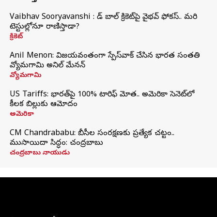
Vaibhav Sooryavanshi : రెడ్ బాల్ క్రికెట్‌పై వైభవ్ ఫోకస్.. మరి
టెస్టుల్లోనూ రాణిస్తాడా?
క్రికెట్
Anil Menon: విజయవంతంగా స్పేస్‌వాక్‌ చేసిన భారత సంతతి
వ్యోమగామి అనిల్‌ మేనన్
వ్యోమగామి
US Tariffs: భారత్‌పై 100% టారిఫ్‌ మోత.. అమెరికా సెనెట్‌లో
కీలక బిల్లుకు ఆమోదం
అమెరికా
CM Chandrababu: బీసీల సంరక్షణకు ప్రత్యేక చట్టం..
ముసాయిదా సిద్ధం: చంద్రబాబు
చంద్రబాబు నాయుడు