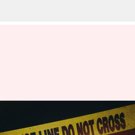
పట్టపగలు, కత్తులతో నడిరోడ్డుపై
వ్యక్తి దారుణ హత్య
వ్రాసిన వారు
Feb 28, 2023
05:50 pm
Stalin