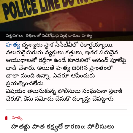
ఈ వార్తాకథనం ఏంటి
నిత్యం రద్దీగా ఉండే ఓ ప్రాంతంలో పట్టపగలు 26ఏళ్ల
యువకుడిని దారుణంగా నరికి చంపారు.
కర్ణాటక
బీదర్
పట్టపగలు, కత్తులతో నడిరోడ్డుపై వ్యక్తి దారుణ హత్య
జిల్లాలోని త్రిపురాంత్ గ్రామంలో ఈ హత్య జరిగింది.
హత్య
దృశ్యాలు స్థానిక సీసీటీవీలో రికార్డయ్యాయి.
నలుగురైదుగురు వ్యక్తులు కత్తులు, ఇతర పదునైన
ఆయుధాలతో రద్దీగా ఉండే కూడలిలో ఆనంద్ ఫూలేపై
దాడి చేశారు. అయితే హత్య జరిగిన ప్రాంతంలో
చాలా మంది ఉన్నా, ఎవరూ ఆపేందుకు
ప్రయత్నించలేదు.
విషయం తెలుసుకున్న పోలీసులు సంఘటనా స్థలానికి
హత్య
హత్యకు పాత కక్ష్యలే కారణం: పోలీసులు