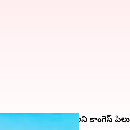
దరూ బెంగళూరు చేరుకోవాలని కాంగెస్ పిల