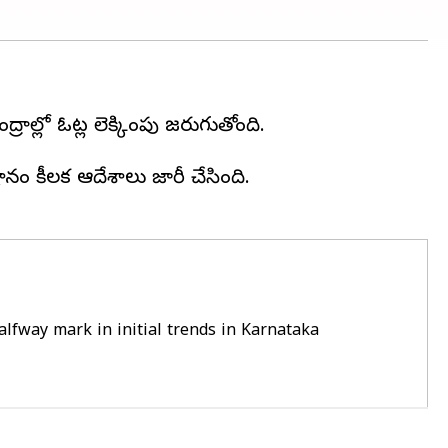
రాల్లో ఓట్ల లెక్కింపు జరుగుతోంది.
ానం కీలక ఆదేశాలు జారీ చేసింది.
lfway mark in initial trends in Karnataka