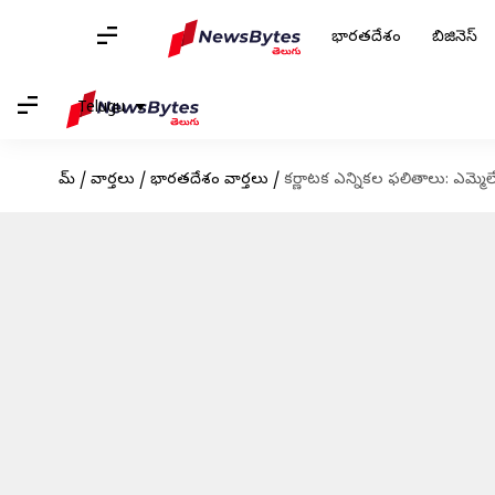
భారతదేశం
బిజినెస్
Telugu
హోమ్
/
వార్తలు
/
భారతదేశం వార్తలు
/
కర్ణాటక ఎన్నికల ఫలితాలు: ఎమ్మె