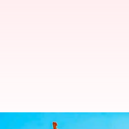
కర్ణాటక ఎన్నికల ఫలితాలు: ఎమ్మెల్యేం