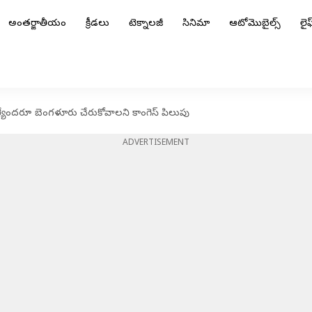
అంతర్జాతీయం
క్రీడలు
టెక్నాలజీ
సినిమా
ఆటోమొబైల్స్
లైఫ్
ల్యేందరూ బెంగళూరు చేరుకోవాలని కాంగెస్ పిలుపు
ADVERTISEMENT