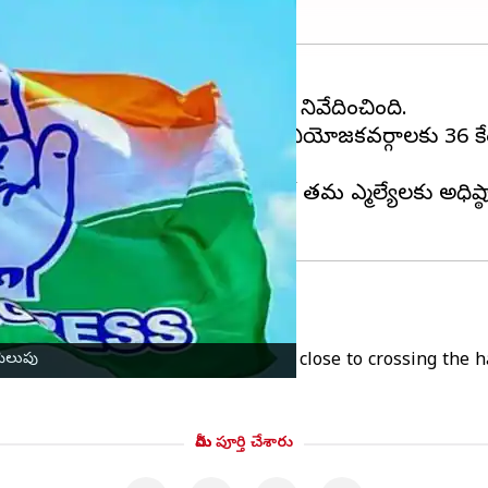
 కాంగ్రెస్ పిలుపునిచ్చినట్లు ఏఎన్ఐ నివేదించింది.
నసాగుతోంది. మొత్తం 224 అసెంబ్లీ నియోజకవర్గాలకు 36 కేంద్
తోంది.
ాశం ఉందన్న ఊహాగానాల నేపథ్యంలో తమ ఎమ్మెల్యేలకు అధిష్ఠ
పిలుపు
gives a thumbs up as his party is close to crossing the ha
మీరు పూర్తి చేశారు