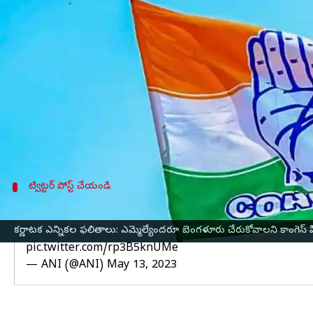
వ్రాసిన వారు
May 13, 2023
10:51 am
Stalin
ఈ వార్తాకథనం ఏంటి
తమ ఎమ్మెల్యేలందరూ శనివారం
బెంగళూరు
కు చేరుకోవాలని
కర్ణాటకలో శాసనసభ ఎన్నికల ఓట్ల లెక్కింపు ప్రస్తుతం కొ
ప్రస్తుతం
కాంగ్రెస్
100పైగా స్థానాల్లో ఆధిక్యంలో కొనసాగు
ఈ క్రమంలో కాంగ్రెస్ అతిపెద్ద పార్టీగా అవతరించే అవక
ట్విట్టర్ పోస్ట్ చేయండి
కాంగ్రెస్ నేత సిద్ధరామయ్య విక్టరీ సింబల్
కర్ణాటక ఎన్నికల ఫలితాలు: ఎమ్మెల్యేందరూ బెంగళూరు చేరుకోవాలని కాంగెస్ 
#WATCH
| Congress leader & former CM Siddaramaiah 
pic.twitter.com/rp3B5knUMe
— ANI (@ANI)
May 13, 2023