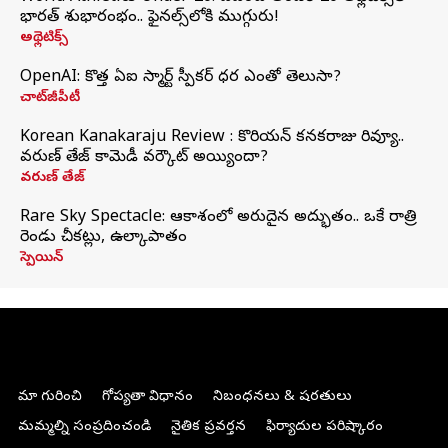
భారత్‌ శుభారంభం.. ఫైనల్స్‌లోకి ముగ్గురు!
అథ్లెటిక్స్
OpenAI: కొత్త ఏఐ స్మార్ట్ స్పీకర్ ధర ఎంతో తెలుసా?
చాట్‌జీపీటీ
Korean Kanakaraju Review : కొరియన్ కనకరాజు రివ్యూ..
వరుణ్ తేజ్ కామెడీ వర్కౌట్ అయ్యిందా?
వరుణ్ తేజ్
Rare Sky Spectacle: ఆకాశంలో అరుదైన అద్భుతం.. ఒకే రాత్రి
రెండు చీకట్లు, ఉల్కాపాతం
స్పెయిన్
మా గురించి
గోప్యతా విధానం
నిబంధనలు & షరతులు
మమ్మల్ని సంప్రదించండి
నైతిక ప్రవర్తన
ఫిర్యాదుల పరిష్కారం