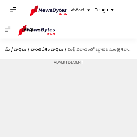
మరింత
Telugu
Telugu
హోమ్
/
వార్తలు
/
భారతదేశం వార్తలు
/
మళ్లీ వివాదంలో కర్ణాటక మంత్రి శివానంద్ పాటిల్.. వివాహ వేడుకలో నోట్ల వర్షం
ADVERTISEMENT