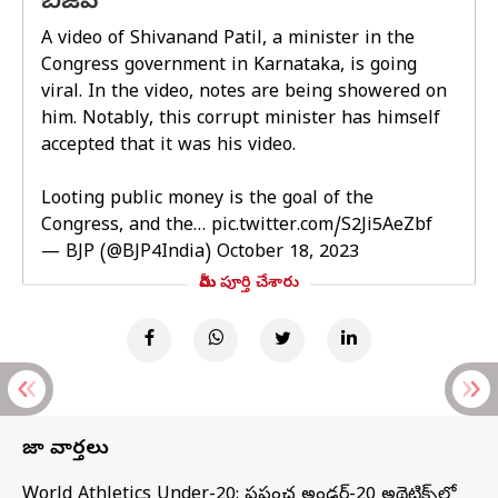
బీజేపీ
A video of Shivanand Patil, a minister in the
Congress government in Karnataka, is going
viral. In the video, notes are being showered on
him. Notably, this corrupt minister has himself
accepted that it was his video.
Looting public money is the goal of the
Congress, and the…
pic.twitter.com/S2Ji5AeZbf
— BJP (@BJP4India)
October 18, 2023
మీరు పూర్తి చేశారు
తాజా వార్తలు
World Athletics Under-20: ప్రపంచ అండర్-20 అథ్లెటిక్స్‌లో