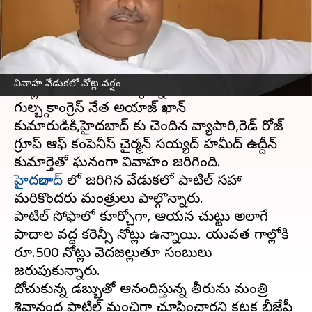
వ్రాసిన వారు
Oct 19, 2023
12:59 pm
TEJAVYAS BESTHA
ఈ వార్తాకథనం ఏంటి
కర్ణాటక
చెరుగు సాగు శాఖ మంత్రి శివానంద పాటిల్
వివాహ వేడుకలో నోట్ల వర్షం
మళ్లీ వివాదంలో ఇరుక్కున్నారు.
గుల్బర్గా కాంగ్రెస్ నేత అయాజ్ ఖాన్
కుమారుడికి,హైదరాబాద్ కు చెందిన వ్యాపారి,రెడ్ రోజ్
గ్రూప్ ఆఫ్ కంపెనీస్ చైర్మన్ సయ్యద్ హమీద్ ఉద్దీన్
హైదరాబాద్
లో జరిగిన వేడుకలో పాటిల్ సహా
మరికొందరు మంత్రులు పాల్గొన్నారు.
పాటిల్ సోఫాలో కూర్చోగా, ఆయన చుట్టు అలాగే
పాదాల వద్ద కరెన్సీ నోట్లు ఉన్నాయి. యువత గాల్లోకి
రూ.500 నోట్లు వెదజల్లుతూ సంబురాలు
జరుపుకున్నారు.
దోచుకున్న డబ్బుతో ఆనందిస్తున్న తీరును మంత్రి
శివానంద పాటిల్ మంచిగా చూపించారని కర్ణాటక బీజేపీ