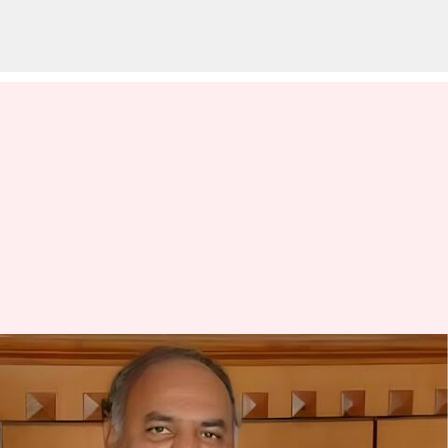
మళ్లీ వివాదంలో కర్ణాటక మంత్రి
శివానంద్ పాటిల్.. వివాహ వేడుకలో
నోట్ల వర్షం