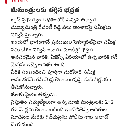
DETAILS
మాజీ మంత్రులకు తగ్గిన భద్రత
కాంగ్రెస్ ప్రభుత్వం అధికారంలోకి వచ్చిన తర్వాత
ముఖ్యమంత్రి రేవంత్ రెడ్డి పలు అంశాలపై సమీక్షలు
నిర్వహిస్తున్నారు.
ఇందులో భాగంగానే ప్రముఖుల సెక్యూరిటీపైనా సమీక్ష
సమావేశం నిర్వహించారు. మాజీల్లో భద్రత
అవసరమైన వారికి, ఏజెన్సీ ఏరియాలో ఉన్న వారికి గన్
మెన్లను ఇచ్చే అవకాశం ఉంది.
వీరికి సంబంధించి పూర్తిగా మరోసారి సమీక్ష
అనంతరమే గన్ మెన్ల కేటాయింపుపై తుది నిర్ణయం
తీసుకోనున్నారు.
మాజీలకు సైతం తప్పదు
:
ప్రస్తుతం ఎమ్మెల్యేలుగా ఉన్న మాజీ మంత్రులకు 2+2
గన్ మెన్లను కేటాయించింది.ఇంటెలిజెన్స్ అధికారుల
సూచనల మేరకు గన్‎మెన్లను పోలీసు శాఖ అలాట్
చేయనుంది.