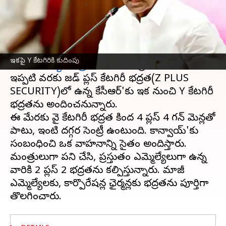
వ్రాసిన వారు
Dec 15, 2023
01:38 pm
TEJAVYAS BESTHA
ఈ వార్తాకథనం ఏంటి
తెలంగాణ
ప్రభుత్వం మరో కీలక నిర్ణయం తీసుకుంది.
ఇకపై Y కేటగిరికి కుదింపు
మాజీ
ముఖ్యమంత్రి
కేసీఆర్'కు భద్రతను కుదించింది.
ఇప్పటి వరకు జడ్ ప్లస్ కేటగిరీ భద్రత(Z PLUS
SECURITY)లో ఉన్న కేసీఆర్'కు ఇక నుంచి Y కేటగిరీ
భద్రతను అందించనున్నారు.
ఈ మేరకు వై కేటగిరీ భద్రత కింద 4 ప్లస్ 4 గన్ మెన్లతో
పాటు, ఇంటి దగ్గర సెంట్రీ ఉంటుంది. కాన్వాయ్'కు
సంబంధించి ఒక వాహనాన్ని సైతం అందిస్తారు.
మంత్రులుగా పని చేసి, ప్రస్తుతం ఎమ్మెల్యేలుగా ఉన్న
వారికి 2 ప్లస్ 2 భద్రతను కల్పిస్తున్నారు. మాజీ
ఎమ్మెల్యేలకు, కార్పొరేషన్ల ఛైర్మన్లకు భద్రతను పూర్తిగా