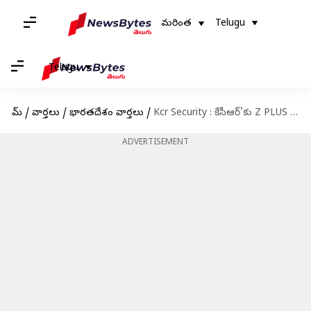
మరింత
Telugu
Telugu
హోమ్
/
వార్తలు
/
భారతదేశం వార్తలు
/
Kcr Security : కేసీఆర్'కు Z PLUS సెక్యూరిటీ తొలగింపు.. ఇకపై Y కేటగిరికి కుదింపు
ADVERTISEMENT