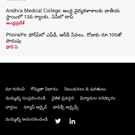
Andhra Medical College: ఆంధ్ర వైద్యకళాశాలకు జాతీయ
స్థాయిలో 13వ ర్యాంకు.. ఏపీలో టాప్
ఆంధ్రప్రదేశ్
PhonePe: ఫోన్‌పేలో ఎఫ్‌డీ, ఆర్‌డీ సేవలు.. రోజుకు రూ.100తో
పొదుపు
ఫోన్‌ పే
మా గురించి
గోప్యతా విధానం
నిబంధనలు & షరతులు
మమ్మల్ని సంప్రదించండి
నైతిక ప్రవర్తన
ఫిర్యాదుల పరిష్కారం
వార్తలు
న్యూస్ ఆర్కైవ్
టాపిక్స్ ఆర్కైవ్స్
మమ్మల్ని అనుసరించండి