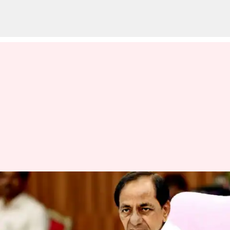
Kcr Security : కేసీఆర్'కు Z PLUS
సెక్యూరిటీ తొలగింపు.. ఇకపై Y
కేటగిరికి కుదింపు