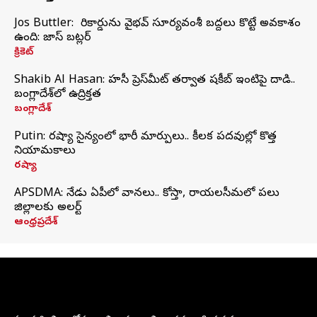
Jos Buttler: నా రికార్డును వైభవ్ సూర్యవంశీ బద్దలు కొట్టే అవకాశం
ఉంది: జాస్ బట్లర్
క్రికెట్
Shakib Al Hasan: హసీనా ప్రెస్‌మీట్‌ తర్వాత షకీబ్‌ ఇంటిపై దాడి..
బంగ్లాదేశ్‌లో ఉద్రిక్తత
బంగ్లాదేశ్
Putin: రష్యా సైన్యంలో భారీ మార్పులు.. కీలక పదవుల్లో కొత్త
నియామకాలు
రష్యా
APSDMA: నేడు ఏపీలో వానలు.. కోస్తా, రాయలసీమలో పలు
జిల్లాలకు అలర్ట్
ఆంధ్రప్రదేశ్