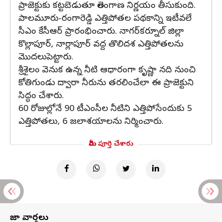
ప్రాజెక్టుకు కట్టబెడుతూ తెలంగాణ నిర్ణయం తీసుకుంది.
పాలమూరు-రంగారెడ్డి ఎత్తిపోతల పథకాన్ని ఇటీవలే
సీఎం కేసీఆర్ ప్రారంభించారు. నాగర్‌కర్నూల్‌ జిల్లా
కొల్లాపూర్‌, నార్లాపూర్‌ వద్ద తొలిదశ ఎత్తిపోతలను
మొదలుపెట్టారు.
శ్రీశైలం వెనుక ఉన్న నీటి ఆధారంగా కృష్ణా నది నుంచి
కోతిగుండు ద్వారా నీరును తరలించేలా ఈ ప్రాజెక్టుని
సిద్ధం చేశారు.
60 రోజుల్లోనే 90 టీఎంసీల నీటిని ఎత్తిపోసేందుకు 5
ఎత్తిపోతలు, 6 జలాశయాలను నిర్మించారు.
మీరు పూర్తి చేశారు
తాజా వార్తలు