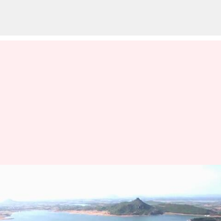
కృష్ణా ట్రిబ్యునల్‌లో ఏపీ సర్కారుకు షాక్..
నీరు వాడకుండా తెలంగాణను
అడ్డుకోలేమని స్పష్టం