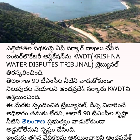
వ్రాసిన వారు
Sep 20, 2023
05:56 pm
TEJAVYAS BESTHA
ఈ వార్తాకథనం ఏంటి
ఆంధ్రప్రదేశ్‌
ప్రభుత్వానికి కృష్ణా ట్రిబ్యునల్‌లో
ఎదురుదెబ్బ తగిలింది. పాలమూరు-రంగారెడ్డి
ఎత్తిపోతల పథకంపై ఏపీ సర్కార్ దాఖలు చేసిన
ఇంటర్‌లొకేటరీ అప్లికేషన్‌ను KWDT(KRISHNA
WATER DISPUTES TRIBUNAL) ట్రెబ్యునల్‌
తిరస్కరించింది.
తెలంగాణ 90 టీఎంసీల నీటిని వాడుకోకుండా
నిలుపుదల చేయాలని ఆంధ్రప్రదేశ్ సర్కారు KWDTని
ఆశ్రయించింది.
ఈ మేరకు స్పందించిన ట్రిబ్యూనల్, దీన్ని విచారించే
అధికారం తమకు లేదని, అలాగే 90 టీఎంసీల కృష్ణా
నీటిని
తెలంగాణ
ప్రభుత్వం వాడుకోకుండా
అడ్డుకోలేమని స్పష్టం చేసింది.
ఇందుకు తగిన వేదికలను ఆశ్రయించాలని ఆంధ్రప్రదేశ్