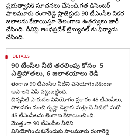
ప్రభుత్వానికి సూచనలు చేసింది.గత డిసెంబర్
పాలమూరు రంగారెడ్డి ప్రాజెక్టుకు 90 టీఎంసీల నికర
జలాలను కేటాయిస్తూ తెలంగాణ ఉత్తర్వులు జారీ
చేసింది. దీనిపై ఆంధ్రప్రదేశ్ ట్రిబ్యునల్ కు ఫిర్యాదు
DETAILS
90 టీఎంసీల నీటి తరలింపు కోసం 5
ఎత్తిపోతలు, 6 జలాశయాలు రెడి
తెలంగాణ 90 టీఎంసీల నీటిని వినియోగించకుండా
ఆపాలని ఏపీ పట్టుబట్టింది.
చిన్ననీటి పారుదల వినియోగం ప్రకారం 45 టీఎంసీలు,
పోలవరం నుంచి కృష్ణా డెల్టాకు మళ్లించే నీటిలో మరో
45 టీఎంసీలను తెలంగాణ కేటాయించింది.
మొత్తంగా 90 టీఎంసీల నీటిని
వినియోగించుకునేందుకు పాలమూరు రంగారెడ్డి