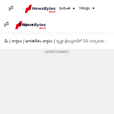
మరింత
Telugu
Telugu
హోమ్
/
వార్తలు
/
భారతదేశం వార్తలు
/
కృష్ణా ట్రిబ్యునల్‌లో ఏపీ సర్కారుకు షాక్.. నీరు వాడకుండా తెలంగాణను అడ్డుకోలేమని స్పష్టం
ADVERTISEMENT