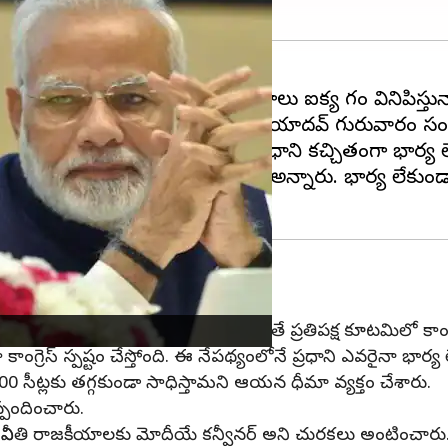
్ష్యంగా జాతీయ స్థాయిలో ప్రతిపక్షాలు ఐక్య రాగం వినిపిస్తు
 దళ్ (ఆర్జేడీ) అధినేత లాలూ ప్రసాద్ యాదవ్ గురువారం స
్యాఖ్యలు చేశారు. కాబోయే భారతదేశం ప్రధాని కచ్చితంగా భార
డాలని పాత్రికేయుల సమావేశంలో లాలూ అన్నారు. భార్య లేకు
వస్తాయి : లాలూ
 ప్రసాద్ సూచనలు చేశారు. అయితే ప్రతిపక్ష కూటమిలో కాంగ్రెస్
కాంగ్రెస్ స్పష్టం చేస్తోంది. ఈ నేపథ్యంలోనే ప్రధాని ఎవరైనా భ
ం 300 సీట్లకు తగ్గకుండా సాధిస్తామని ఆయన ధీమా వ్యక్తం చేశారు.
్పందించారు.
అవినీతి రాజకీయాలకు మోదీయే కన్వీనర్ అని చురకలు అంటించా