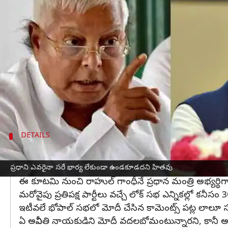
వ్రాసిన వారు
Jul 06, 2023
06:32 pm
TEJAVYAS BESTHA
ఈ వార్తాకథనం ఏంటి
రానున్న సార్వత్రిక ఎన్నికల్లో
భారతీయ జనతా పార్టీ
ఓటమే లక
అయితే బీజేపీ వ్యతిరేక కూటమిలో ఉన్న రాష్ట్రీయ జనతా
ఈ మేరకు ప్రధాని
నరేంద్ర మోదీ
ని ఉద్దేశించి పరోక్ష వ
ప్ర‌ధానిగా ఎవ‌రైనా సరే వారికి క‌చ్చితంగా భార్య‌ ఉం
DETAILS
వచ్చే ఎన్నికల్లో ప్రతిపక్షాలకు 300 సీట్లకు పైగా 
అంతకుముందు, వివాహం చేసుకోవాలంటూ రాహుల్ గాంధీకి, లాలూ
ప్రధాని ఎవరైనా సరే భార్య లేకుండా ఉండకూడదని హితవు
ఈ కూటమి నుంచి రాహుల్ గాంధీనే ప్రధాన మంత్రి అభ్యర్థిగా 
మరోవైపు ప్రతిపక్ష పార్టీలు వచ్చే లోక్ సభ ఎన్నికల్లో కనీస
ఇటీవలే భోపాల్ సభలో మోదీ చేసిన కామెంట్స్ పట్ల లాలూ స
ఏ అవినీతి నాయకుడిని మోదీ వదలబోమంటున్నారని, కానీ 