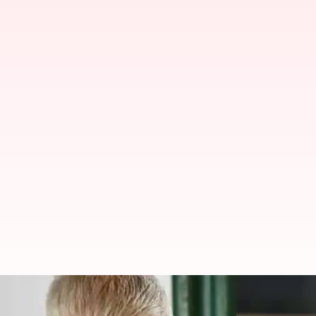
మోదీపై లాలూ చురకలు.. ప్రధాని ఎవర