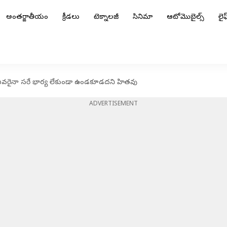
అంతర్జాతీయం
క్రీడలు
టెక్నాలజీ
సినిమా
ఆటోమొబైల్స్
లైఫ్
 ఎవరైనా సరే భార్య లేకుండా ఉండకూడదని హితవు
ADVERTISEMENT