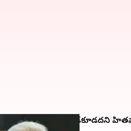
ైనా సరే భార్య లేకుండా ఉండకూడదని హిత