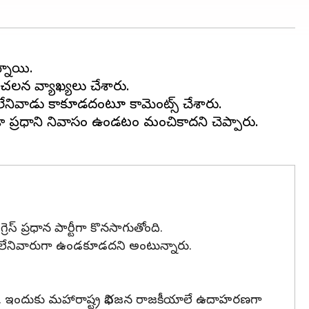
న్నాయి.
ంచలన వ్యాఖ్యలు చేశారు.
్య లేనివాడు కాకూడదంటూ కామెంట్స్ చేశారు.
ండా ప్ర‌ధాని నివాసం ఉండటం మంచికాదని చెప్పారు.
 ప్రధాన పార్టీగా కొనసాగుతోంది.
ార్య లేనివారుగా ఉండకూడదని అంటున్నారు.
రు. ఇందుకు మహారాష్ట్ర విభజన రాజకీయాలే ఉదాహరణగా