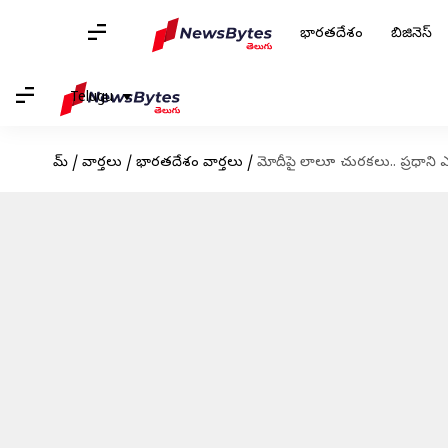
భారతదేశం
బిజినెస్
Telugu
హోమ్
/
వార్తలు
/
భారతదేశం వార్తలు
/
మోదీపై లాలూ చురకలు.. ప్రధాని