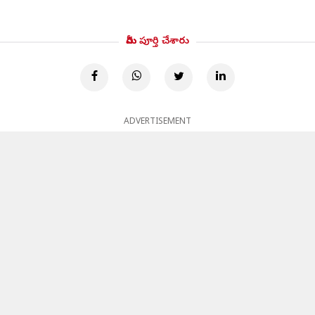
మీరు పూర్తి చేశారు
ADVERTISEMENT