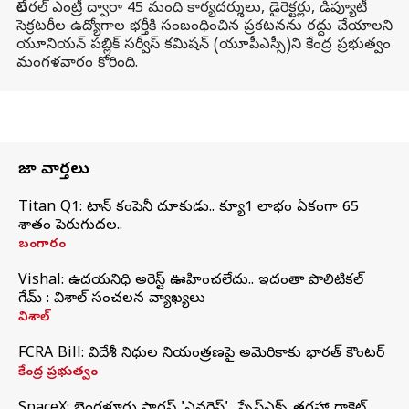
లేటరల్ ఎంట్రీ ద్వారా 45 మంది కార్యదర్శులు, డైరెక్టర్లు, డిప్యూటీ
సెక్రటరీల ఉద్యోగాల భర్తీకి సంబంధించిన ప్రకటనను రద్దు చేయాలని
యూనియన్ పబ్లిక్ సర్వీస్ కమిషన్ (యూపీఎస్సీ)ని కేంద్ర ప్రభుత్వం
మంగళవారం కోరింది.
తాజా వార్తలు
Titan Q1: టైటాన్ కంపెనీ దూకుడు.. క్యూ1 లాభం ఏకంగా 65
శాతం పెరుగుదల..
బంగారం
Vishal: ఉదయనిధి అరెస్ట్‌ ఊహించలేదు.. ఇదంతా పొలిటికల్
గేమ్ : విశాల్ సంచలన వ్యాఖ్యలు
విశాల్
FCRA Bill: విదేశీ నిధుల నియంత్రణపై అమెరికాకు భారత్‌ కౌంటర్
కేంద్ర ప్రభుత్వం