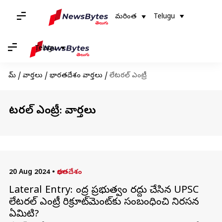
మరింత
Telugu
Telugu
హోమ్
/
వార్తలు
/
భారతదేశం వార్తలు
/
లేటరల్ ఎంట్రీ
లేటరల్ ఎంట్రీ: వార్తలు
20 Aug 2024
•
భారతదేశం
Lateral Entry: కేంద్ర ప్రభుత్వం రద్దు చేసిన UPSC
లేటరల్ ఎంట్రీ రిక్రూట్‌మెంట్‌కు సంబంధించి నిరసన
ఏమిటి?