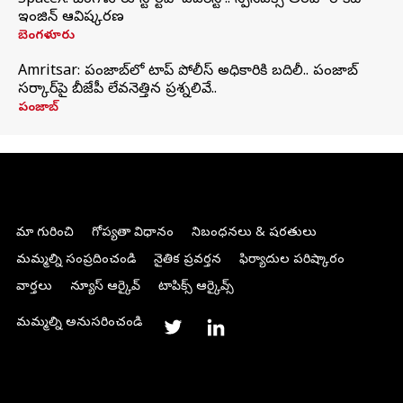
SpaceX: బెంగళూరు స్టార్టప్‌ 'ఎవరెస్ట్'.. స్పేస్‌ఎక్స్ తరహా రాకెట్‌
ఇంజిన్‌ ఆవిష్కరణ
బెంగళూరు
Amritsar: పంజాబ్‌లో టాప్ పోలీస్ అధికారికి బదిలీ.. పంజాబ్
సర్కార్‌పై బీజేపీ లేవనెత్తిన ప్రశ్నలివే..
పంజాబ్
మా గురించి
గోప్యతా విధానం
నిబంధనలు & షరతులు
మమ్మల్ని సంప్రదించండి
నైతిక ప్రవర్తన
ఫిర్యాదుల పరిష్కారం
వార్తలు
న్యూస్ ఆర్కైవ్
టాపిక్స్ ఆర్కైవ్స్
మమ్మల్ని అనుసరించండి