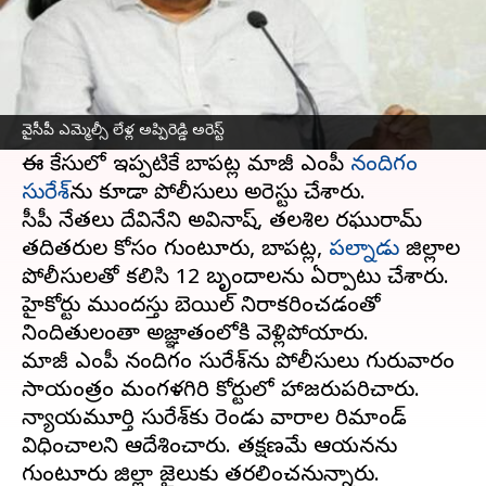
ఈ వార్తాకథనం ఏంటి
వైసీపీ ఎమ్మెల్సీ లేళ్ల అప్పిరెడ్డిని
మంగళగిరి
పోలీసులు
అరెస్టు చేశారు. టీడీపీ కార్యాలయంపై దాడి కేసులో
వైసీపీ ఎమ్మెల్సీ లేళ్ల అప్పిరెడ్డి అరెస్ట్‌
ఆయన్ని పోలీసులు అదుపులోకి తీసుకున్నారు.
ఈ కేసులో ఇప్పటికే బాపట్ల మాజీ ఎంపీ
నందిగం
సురేశ్‌
ను కూడా పోలీసులు అరెస్టు చేశారు.
వైసీపీ నేతలు దేవినేని అవినాష్, తలశిల రఘురామ్
తదితరుల కోసం గుంటూరు, బాపట్ల,
పల్నాడు
జిల్లాల
పోలీసులతో కలిసి 12 బృందాలను ఏర్పాటు చేశారు.
హైకోర్టు ముందస్తు బెయిల్‌ నిరాకరించడంతో
నిందితులంతా అజ్ఞాతంలోకి వెళ్లిపోయారు.
మాజీ ఎంపీ నందిగం సురేశ్‌ను పోలీసులు గురువారం
సాయంత్రం మంగళగిరి కోర్టులో హాజరుపరిచారు.
న్యాయమూర్తి సురేశ్‌కు రెండు వారాల రిమాండ్‌
విధించాలని ఆదేశించారు. తక్షణమే ఆయనను