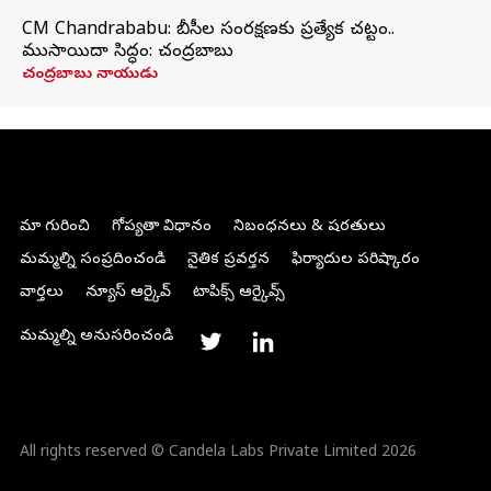
CM Chandrababu: బీసీల సంరక్షణకు ప్రత్యేక చట్టం..
ముసాయిదా సిద్ధం: చంద్రబాబు
చంద్రబాబు నాయుడు
మా గురించి
గోప్యతా విధానం
నిబంధనలు & షరతులు
మమ్మల్ని సంప్రదించండి
నైతిక ప్రవర్తన
ఫిర్యాదుల పరిష్కారం
వార్తలు
న్యూస్ ఆర్కైవ్
టాపిక్స్ ఆర్కైవ్స్
మమ్మల్ని అనుసరించండి
All rights reserved © Candela Labs Private Limited 2026