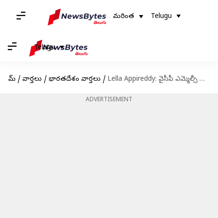
మరింత
Telugu
Telugu
హోమ్
/
వార్తలు
/
భారతదేశం వార్తలు
/
Lella Appireddy: వైసీపీ ఎమ్మెల్సీ లేళ్ల అప్పిరెడ్డి అరెస్ట్‌
ADVERTISEMENT