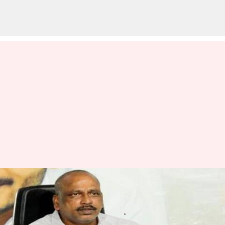
Lella Appireddy: వైసీపీ ఎమ్మెల్సీ
లేళ్ల అప్పిరెడ్డి అరెస్ట్‌
వ్రాసిన వారు
Sep 05, 2024
05:26 pm
Sirish Praharaju