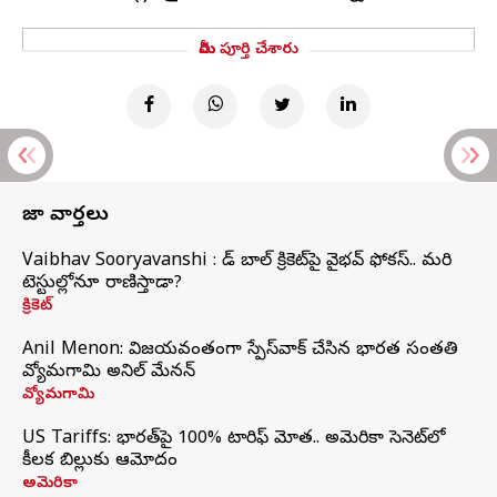
మీరు పూర్తి చేశారు
తాజా వార్తలు
Vaibhav Sooryavanshi : రెడ్ బాల్ క్రికెట్‌పై వైభవ్ ఫోకస్.. మరి
టెస్టుల్లోనూ రాణిస్తాడా?
క్రికెట్
Anil Menon: విజయవంతంగా స్పేస్‌వాక్‌ చేసిన భారత సంతతి
వ్యోమగామి అనిల్‌ మేనన్
వ్యోమగామి
US Tariffs: భారత్‌పై 100% టారిఫ్‌ మోత.. అమెరికా సెనెట్‌లో
కీలక బిల్లుకు ఆమోదం
అమెరికా