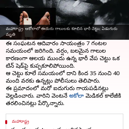
ఈ వార్తాకథనం ఏంటి
మహారాష్ట్ర
లోని అకోలాలో ఓ టిన్‌షెడ్‌పై భారీ చెట్టు
కూలడంతో ఏడుగురు మృతి చెందగా, ఐదుగురు
మహారాష్ట్ర: అకోలాలో ఈదురు గాలులకు కూలిన భారీ చెట్టు; ఏడుగురు
మృతి
గాయపడ్డారు.
ఈ సంఘటన ఆదివారం సాయంత్రం 7 గంటల
సమయంలో జరిగింది. వర్షం, బలమైన గాలుల
కారణంగా ఆలయ ముందు ఉన్న భారీ వేప చెట్టు ఒక
టిన్ షెడ్‌పై కుప్పకూలిపోయింది.
ఆ చెట్టు కూలే సమయంలో దాని కింద 35 నుంచి 40
మంది వరకు ఉన్నట్లు పోలీసులు తెలిపారు.
ఈ ప్రమాదంలో మరో ఐదుగురు గాయపడినట్లు
వెల్లడించారు. వారిని వెంటనే
అకోలా
మెడికల్ కాలేజీకి
మహారాష్ట్ర