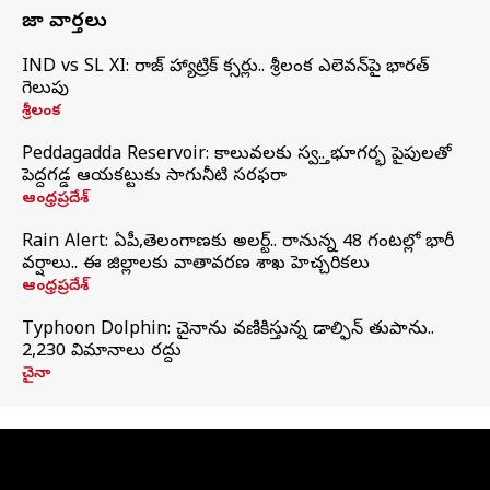
తాజా వార్తలు
IND vs SL XI: సిరాజ్‌ హ్యాట్రిక్‌ సిక్సర్లు.. శ్రీలంక ఎలెవన్‌పై భారత్‌
గెలుపు
శ్రీలంక
Peddagadda Reservoir: కాలువలకు స్వస్తి.. భూగర్భ పైపులతో
పెద్దగడ్డ ఆయకట్టుకు సాగునీటి సరఫరా
ఆంధ్రప్రదేశ్
Rain Alert: ఏపీ,తెలంగాణకు అలర్ట్.. రానున్న 48 గంటల్లో భారీ
వర్షాలు.. ఈ జిల్లాలకు వాతావరణ శాఖ హెచ్చరికలు
ఆంధ్రప్రదేశ్
Typhoon Dolphin: చైనాను వణికిస్తున్న డాల్ఫిన్‌ తుపాను..
2,230 విమానాలు రద్దు
చైనా