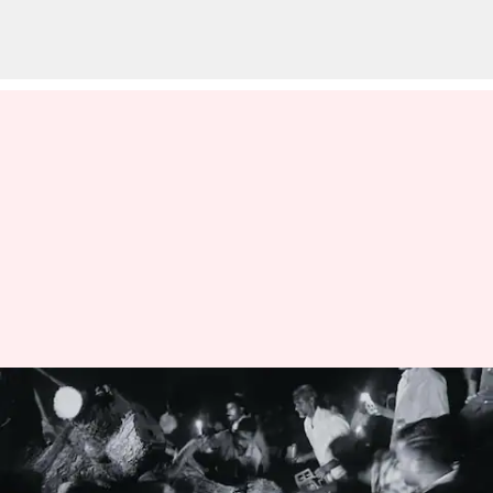
ఈదురు గాలులకు కూలిన భారీ చెట్టు;
ఏడుగురు మృతి
వ్రాసిన వారు
Apr 10, 2023
09:33 am
Stalin