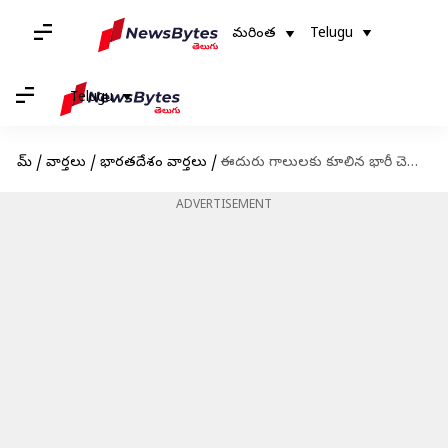
మరింత
Telugu
Telugu
హోమ్
/
వార్తలు
/
భారతదేశం వార్తలు
/
ఈదురు గాలులకు కూలిన భారీ చెట్టు; ఏడుగురు మృతి
ADVERTISEMENT