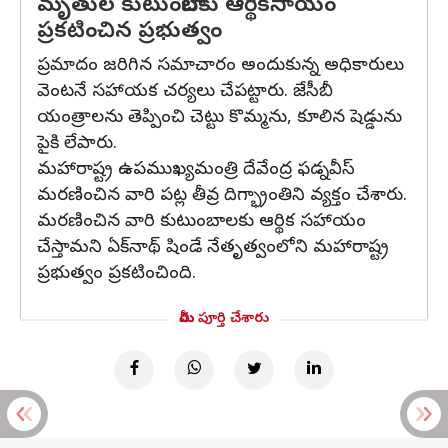
మృతుల కుటుంబాలకు ఆర్థికసాయం
ప్రకటించిన ప్రభుత్వం
ప్రమాదం జరిగిన సమాచారం అందుకున్న అధికారులు
వెంటనే సహాయక చర్యలు చేపట్టారు. జేసీబీ
యంత్రాలను తెప్పించి చెట్టు కొమ్మను, కూలిన షెడ్డును
పైకి లేపారు.
మహారాష్ట్ర ఉపముఖ్యమంత్రి దేవేంద్ర ఫడ్నవీస్
మరణించిన వారి పట్ల తీవ్ర దిగ్భ్రాంతిని వ్యక్తం చేశారు.
మరణించిన వారి కుటుంబాలకు ఆర్థిక సహాయం
చేస్తామని ఏక్‌నాథ్ షిండే నేతృత్వంలోని మహారాష్ట్ర
ప్రభుత్వం ప్రకటించింది.
మీరు పూర్తి చేశారు