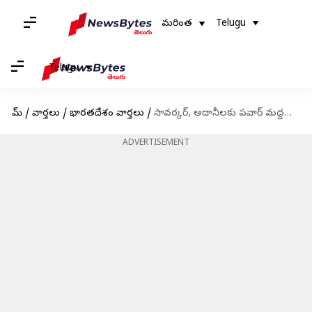
మరింత
Telugu
Telugu
హోమ్
/
వార్తలు
/
భారతదేశం వార్తలు
/
సావర్కర్, అదానీలకు పవార్ మద్దతు; 'హిండెన్‌బర్గ్'పై జేపీసీ అనవసరమని వ్యాఖ్య
ADVERTISEMENT