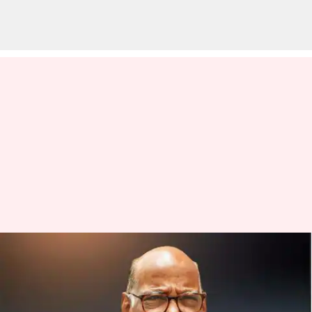
సావర్కర్, అదానీలకు పవార్ మద్దతు;
'హిండెన్‌బర్గ్'పై జేపీసీ అనవసరమని
వ్యాఖ్య