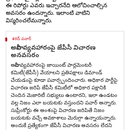
ఈ రిపోర్టు ఎవరు ఇచ్చారనేది ఆలోచించాల్సిన
అవసరం ఉందన్నారు. ఇలాంటి వాటిని
శరద్ పవార్
అదానీ వ్యవహారంపై జేపీసీ విచారణ
అనవసరం
అదానీ వ్యవహారంపై జాయింట్ పార్లమెంటరీ
కమిటీ(జేపీసీ) వేయాలని ప్రతిపక్షాలు డిమాండ్
చేయడంపై కూడా పవార్స్పందించారు. అధికార పార్టీపై
విచారణ జరిపే జేపీసీ కమిటీలో అధికార పక్షానికి
చెందిన మెజారిటీ సభ్యులు ఉంటారని, ఇలా ఉండటం
వల్ల నిజం ఎలా బయటకు వస్తుందని పవార్ అన్నారు.
సుప్రీంకోర్టు ఈ అంశంపై విచారణ జరిపితే నిజం
బయటకు వచ్చే అవకాశాలు మెరుగ్గా ఉన్నాయన్నారు.
అందుకే ప్రత్యేకంగా జేపీసీ విచారణ అవసరం లేదని