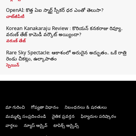
OpenAI: కొత్త ఏఐ స్మార్ట్ స్పీకర్ ధర ఎంతో తెలుసా?
చాట్‌జీపీటీ
Korean Kanakaraju Review : కొరియన్ కనకరాజు రివ్యూ..
వరుణ్ తేజ్ కామెడీ వర్కౌట్ అయ్యిందా?
వరుణ్ తేజ్
Rare Sky Spectacle: ఆకాశంలో అరుదైన అద్భుతం.. ఒకే రాత్రి
రెండు చీకట్లు, ఉల్కాపాతం
స్పెయిన్
మా గురించి
గోప్యతా విధానం
నిబంధనలు & షరతులు
మమ్మల్ని సంప్రదించండి
నైతిక ప్రవర్తన
ఫిర్యాదుల పరిష్కారం
వార్తలు
న్యూస్ ఆర్కైవ్
టాపిక్స్ ఆర్కైవ్స్