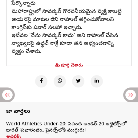
పేర్కొన్నారు.
మహారాష్ట్రలో సావర్కర్ గౌరవనీయమైన వ్యక్తి కాబట్టి
ఆయనపై మాటల దాడిని రాహుల్ తగ్గించుకోవాలని
కాంగ్రెస్‌కు పవార్ సలహా ఇచ్చారు.
ఇటీవల 'నేను సావర్కర్ కాదు' అని రాహుల్ చేసిన
వ్యాఖ్యలపై ఉద్ధవ్ ఠాక్రే కూడా తన అభ్యంతరాన్ని
వ్యక్తం చేశారు.
మీరు పూర్తి చేశారు
తాజా వార్తలు
World Athletics Under-20: ప్రపంచ అండర్-20 అథ్లెటిక్స్‌లో
భారత్‌ శుభారంభం.. ఫైనల్స్‌లోకి ముగ్గురు!
అథ్లెటిక్స్