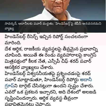
వ్రాసిన వారు
Apr 08, 2023
11:07 am
Stalin
ఈ వార్తాకథనం ఏంటి
సావర్కర్, అదానీలకు పవార్ మద్దతు; 'హిండెన్‌బర్గ్'పై జేపీసీ అనవసరమని
సావర్కర్‌పై
రాహుల్ గాంధీ
చేసిన వ్యాఖ్యలు
వ్యాఖ్య
వివాదాస్పదమయ్యయి. అలాగే అదానీ గ్రూప్‌పై
హిండెన్‌బర్గ్ రీసెర్చ్ ఇచ్చిన రిపోర్ట్ సంచలనంగా
మారింది.
దేశ ఆర్థిక, రాజకీయ వ్యవస్థలపై తీవ్రమైన ప్రభావాన్ని
చూపింది. అయితే ఈ రెండు వ్యవహారాలపై కాంగ్రెస్
మిత్రపక్షంలో కీలక నేత, ఎన్సీపీ చీఫ్ శరద్ పవార్
ఆసక్తికర వ్యాఖ్యలు చేశారు.
హిండెన్‌బర్గ్ విశ్వసనీయతపై ప్రశ్నించడంపై శరద్
పవార్ మాట్లాడుతూ, హిండెన్‌బర్గ్ రిపోర్టు
అదానీ
గ్రూప్‌
ని టార్గెట్ చేసినట్లుగా ఉందని స్పష్టం చేశారు.
ఎవరో ఒక ప్రకటన ఇచ్చారని, అది దేశంలో అలజడి
సృష్టించిందన్నారు. ఆర్థిక వ్యవస్థ తీవ్రంగా
ప్రభావితమైనట్లు చెప్పారు.