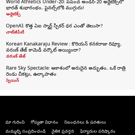
World Athletics Under-20: ప్రపంచ అండర్-20 అథ్లెటిక్స్‌లో
భారత్‌ శుభారంభం.. ఫైనల్స్‌లోకి ముగ్గురు!
అథ్లెటిక్స్
OpenAI: కొత్త ఏఐ స్మార్ట్ స్పీకర్ ధర ఎంతో తెలుసా?
చాట్‌జీపీటీ
Korean Kanakaraju Review : కొరియన్ కనకరాజు రివ్యూ..
వరుణ్ తేజ్ కామెడీ వర్కౌట్ అయ్యిందా?
వరుణ్ తేజ్
Rare Sky Spectacle: ఆకాశంలో అరుదైన అద్భుతం.. ఒకే రాత్రి
రెండు చీకట్లు, ఉల్కాపాతం
స్పెయిన్
మా గురించి
గోప్యతా విధానం
నిబంధనలు & షరతులు
మమ్మల్ని సంప్రదించండి
నైతిక ప్రవర్తన
ఫిర్యాదుల పరిష్కారం