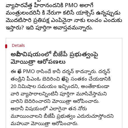
వ్యాపారవేత్త హీరానందనికి PMO అలాగే
మంత్రులందరినీ కి నేరుగా కలిసే యాక్సెస్‌ ఉన్నప్పుడు
మొదటిసారి ప్రతిపక్ష ఎంపినైనా నాకు లంచం ఎందుకు
Details
అదానీ విషయంలో బీజేపీ ప్రభుత్వంపై
మోయిత్రా ఆరోపణలు
ఈ లేఖ PMO రాసిందే కానీ దర్శన్ కాదన్నారు. దర్శన్
తండ్రిని పీఎంఓ బెదిరించి లేఖపై సంతకం చేయడానికి
20 నిమిషాల సమయం ఇచ్చిందని, అంతేకాకుండా
వారి వ్యాపారాలన్నింటినీ పూర్తిగా మూసివేస్తామని
వారిని బెదిరించారని మోయిత్రా ఆరోపించారు.
అదానీ విషయంలో ఎలాగైనా తన నోరు
మూయించాలని బీజేపీ ప్రభుత్వం ఎదురుచూస్తోందని
మహువా మోయిత్రా ఆరోపించారు.