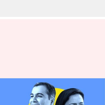
పీఎంఓ హీరానందని సంతకం
చేయమని బలవంతం చేసింది:
మహువా మోయిత్రా