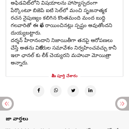
అఫిడవిట్‌లోని విషయాలను హాస్యాస్పదంగా
పేర్కొంటూ బిజెపి ఐటి సెల్‌లో మంచి సృజనాత్మక
రచన నైపుణ్యం కలిగిన కొంతమంది మంద బుద్ధి
గలవారితో ఈ లేఖ రాయించినట్లు స్పష్టం అవుతోందని
దుయ్యబట్టారు.
దర్శన్ హీరానందాని నిజాయితీగా తనపై ఆరోపణలు
చేస్తే అతను విలేకరుల సమావేశం నిర్వహించవచ్చు కానీ
ఇలా ఛానల్ కు లీక్ చెయ్యరని మహువా మోయిత్రా
అన్నారు.
మీరు పూర్తి చేశారు
తాజా వార్తలు