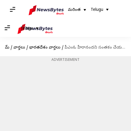
మరింత
Telugu
Telugu
హోమ్
/
వార్తలు
/
భారతదేశం వార్తలు
/
పీఎంఓ హీరానందని సంతకం చేయమని బలవంతం చేసింది: మహువా మోయిత్రా
ADVERTISEMENT