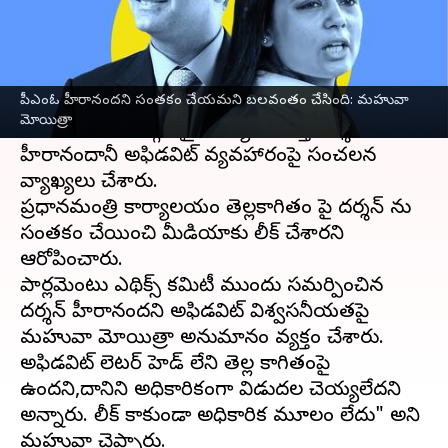
వ్రాసిన వారు
Oct 20, 2023
09:44 am
Sirish Praharaju
ఈ వార్తాకథనం ఏంటి
పీఎంఓ హీరానందని సంతకం చేయమని బలవంతం చేసింది: మహువా
తృణమూల్ కాంగ్రెస్
ఎంపీ
మహువా మోయిత్రా
మోయిత్రా
మీడియాలో బహిర్గతమైన వ్యాపారవేత్త దర్శన్
హీరానందానీ అఫిడవిట్‌ వ్యవహారంపై సంచలన
వ్యాఖ్యలు చేశారు.
ప్రధానమంత్రి కార్యాలయం తెల్లకాగితం పై దర్శన్ ను
సంతకం చేయించి మీడియాకు లీక్ చేశారని
ఆరోపించారు.
పార్లమెంటు ఎథిక్స్ కమిటీ ముందు సమర్పించిన
దర్శన్ హీరానందని అఫిడవిట్ విశ్వసనీయతపై
మహువా మోయిత్రా అనుమానం వ్యక్తం చేశారు.
అఫిడవిట్ లెటర్ హెడ్ లేని తెల్ల కాగితంపై
ఉందని,దానిని అధికారికంగా విడుదల చెయ్యలేదని
అన్నారు. లీక్ కాకుండా అధికారిక మూలం లేదు" అని
మహువా చెప్పారు.