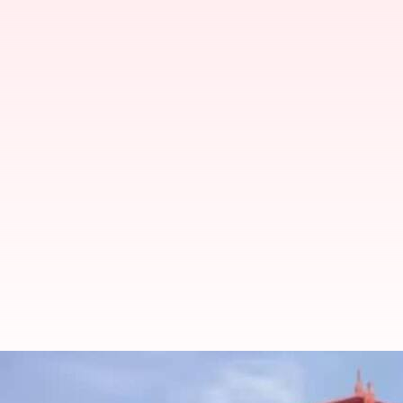
Karnataka: కర్ణాటక హైకోర్టులో వ్యక్త