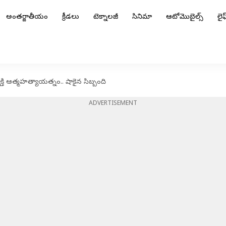
అంతర్జాతీయం
క్రీడలు
టెక్నాలజీ
సినిమా
ఆటోమొబైల్స్
లైఫ్
యక్తి ఆత్మహత్యాయత్నం.. షాకైన సిబ్బంది
ADVERTISEMENT