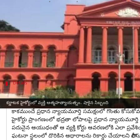
వ్రాసిన వారు
Apr 04, 2024
10:01 am
Sirish Praharaju
ఈ వార్తాకథనం ఏంటి
కర్ణాటక
హైకోర్టులోని కోర్టు రూమ్ నంబర్ 1లో విచారణ జర
అప్పుడు హఠాత్తుగా ఒక వ్యక్తి కోర్టు గదిలోకి ప్రవేశించ
ఇది చూసిన కోర్టు హాలులో ఒక్కసారిగా కలకలం రేగింది. 
వెంటనే భద్రతా సిబ్బంది గాయపడిన వ్యక్తిని వెంటనే ఆస
Details
భద్రతా లోపాలపై ప్రధాన న్యాయమూర్తి అంజ
పోలీసులు తెలిపిన వివరాల ప్రకారం.. మైసూరుకు చెందిన శ్రీనివ
కర్ణాటక హైకోర్టులో వ్యక్తి ఆత్మహత్యాయత్నం.. షాకైన సిబ్బంది
కాకముందే ప్రధాన న్యాయమూర్తి సమక్షంలో గొంతు కోసుకోవడ
హైకోర్టు ప్రాంగణంలో భద్రతా లోపాలపై ప్రధాన న్యాయమూర్త
పదునైన ఆయుధంతో ఆ వ్యక్తి కోర్టు ఆవరణలోకి ఎలా ప్రవేశించా
ఘటనా స్థలంలో దొరికిన ఆధారాలను రికార్డు చేయాలని పోలీ