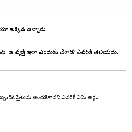
రియా అక్కడ ఉన్నారు.
ంది. ఆ వ్యక్తి ఇలా ఎందుకు చేశాడో ఎవరికీ తెలియదు.
ీ సిబ్బందికి ఫైలును అందజేశాడని,ఎవరికీ ఏమీ అర్థం