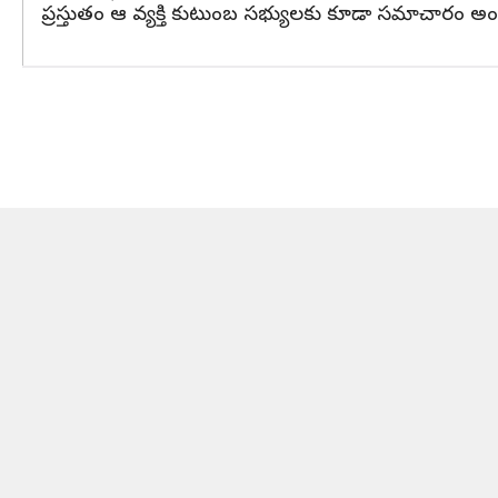
ప్రస్తుతం ఆ వ్యక్తి కుటుంబ సభ్యులకు కూడా సమాచారం అందించ