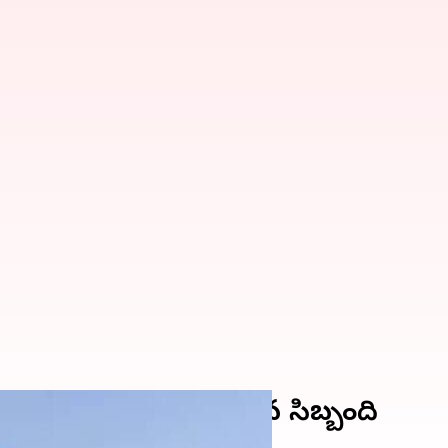
ి ఆత్మహత్యాయత్నం.. షాకైన సిబ్బంది