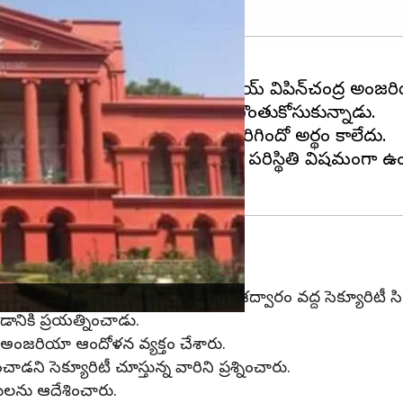
ుగుతోంది. ప్రధాన న్యాయమూర్తి నిలయ్ విపిన్‌చంద్ర అంజ
ి ప్రధాన న్యాయమూర్తి ముందు కత్తితో గొంతుకోసుకున్నాడు.
ప్రధాన న్యాయమూర్తికి కూడా ఏం జరిగిందో అర్థం కాలేదు.
ుపత్రికి తరలించారు. ప్రస్తుతం అతని పరిస్థితి విషమంగా ఉ
రియా ఆందోళన
ాస్ అనే వ్యక్తి కోర్టు రూమ్ నంబర్ 1 ప్రవేశద్వారం వద్ద సెక్యూరిట
ానికి ప్రయత్నించాడు.
ి అంజరియా ఆందోళన వ్యక్తం చేశారు.
డని సెక్యూరిటీ చూస్తున్న వారిని ప్రశ్నించారు.
సులను ఆదేశించారు.