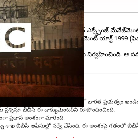
డైరెక్టరేట్
బీబీసీ
ఇండియాపై ఫారిన్ ఎక్స్ఛేంజ్ మేనేజ్‌మెంట
 మళ్లింపు, ఫారిన్ ఎక్స్ఛేంజ్ మేనేజ్‌మెంట్ యాక్ట్ 199
ాలయాల్లో ఆదాయపు పన్ను శాఖ సోదాలు నిర్వహించింది.
ఖ సర్వే
జనవరిలో బీబీసీ విడుదల చేసిన నేపథ్యంలో భారత ప్రభుత్వం ఖండిం
ు ప్రశ్నిస్తూ బీబీసీ ఈ డాక్యుమెంటరీని రూపొందించింది.
్తంగా ప్రధాన అంశంగా మారింది.
ాఖ బీబీసీ ఆఫీసుల్లో సర్వే చేసింది. ఈ అంశంపై గతంలో బీబీసీకి