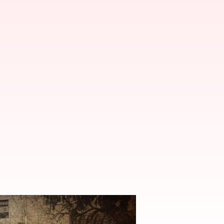
 కేసు నమోదు చేసిన ఈడీ