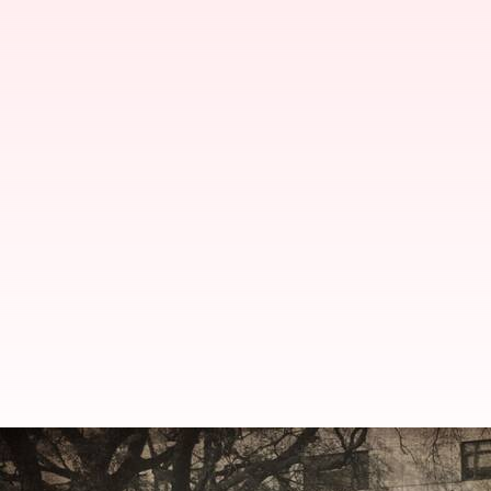
విదేశీ నిధుల్లో అవకతవకలు; బీబీసీపై