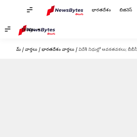
భారతదేశం
బిజినెస్
Telugu
హోమ్
/
వార్తలు
/
భారతదేశం వార్తలు
/
విదేశీ నిధుల్లో అవకతవకలు; బీబీ