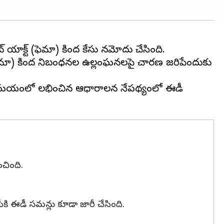
్ యాక్ట్ (ఫెమా) కింద కేసు నమోదు చేసింది.
9 (ఫెమా) కింద నిబంధనల ఉల్లంఘనలపై విచారణ జరిపేందుకు
 ఆ సమయంలో లభించిన ఆధారాలన నేపథ్యంలో ఈడీ
చింది.
 ఈడీ సమన్లు ​​కూడా జారీ చేసింది.