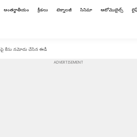
అంతర్జాతీయం
క్రీడలు
టెక్నాలజీ
సినిమా
ఆటోమొబైల్స్
లైఫ్
సీపై కేసు నమోదు చేసిన ఈడీ
ADVERTISEMENT