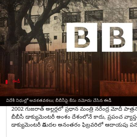
వ్రాసిన వారు
Apr 13, 2023
01:08 pm
Stalin
ఈ వార్తాకథనం ఏంటి
విదేశీ నిధుల్లో అవకతవకలు జరిగాయంటూ ఎన్‌ఫోర్స్‌మెంట్ 
బీబీసీ ఇండియా ద్వారా విదేశీ నిధుల అవకతవకలు, నిధుల
కేసు నమోదు చేసినట్లు అధికారిక వర్గాలు తెలిపాయి.
ఈ ఏడాది ఫిబ్రవరిలో
దిల్లీ
,
ముంబై
లోని బీబీసీ కార్య
ఈడీ
ఫిబ్రవరిలో బీబీసీ ఆఫీసుల్లో ఆదాయపు పన్ను శా
వివాదాస్పద
డాక్యుమెంటరీ
, 'ఇండియా: ది మోదీ క్వశ్చన్'ను 
విదేశీ నిధుల్లో అవకతవకలు; బీబీసీపై కేసు నమోదు చేసిన ఈడీ
2002 గుజరాత్ అల్లర్లలో ప్రధాన మంత్రి నరేంద్ర మోదీ పాత్రన
బీబీసీ డాక్యుమెంటరీ అంశం దేశంలోనే కాదు, ప్రపంచ వ్యాప
డాక్యుమెంటరీ విడుదల అనంతరం ఫిబ్రవరిలో ఆదాయపు పన్ను శ