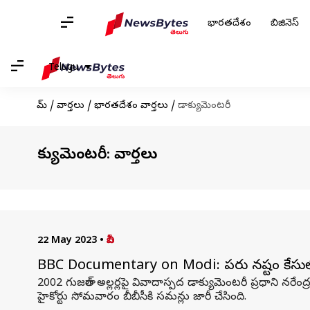
భారతదేశం
బిజినెస్
Telugu
హోమ్
/
వార్తలు
/
భారతదేశం వార్తలు
/
డాక్యుమెంటరీ
డాక్యుమెంటరీ: వార్తలు
22 May 2023
•
బీబీసీ
BBC Documentary on Modi: పరువు నష్టం కేసులో బీబ
2002 గుజరాత్ అల్లర్లపై వివాదాస్పద డాక్యుమెంటరీ ప్రధాని నరేంద్
హైకోర్టు సోమవారం బీబీసీకి సమన్లు ​​జారీ చేసింది.