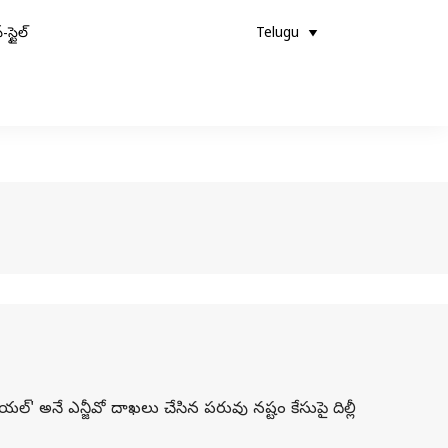
-స్టైల్
Telugu
్రయల్' అనే ఎన్జీవో దాఖలు చేసిన పరువు నష్టం కేసుపై దిల్లీ