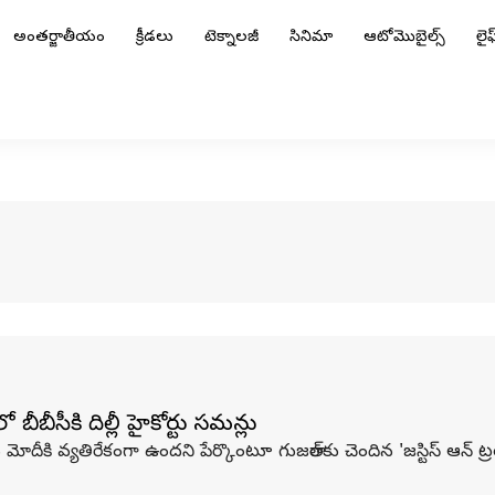
అంతర్జాతీయం
క్రీడలు
టెక్నాలజీ
సినిమా
ఆటోమొబైల్స్
లైఫ్
ీసీకి దిల్లీ హైకోర్టు సమన్లు
ర మోదీకి వ్యతిరేకంగా ఉందని పేర్కొంటూ గుజరాత్‌కు చెందిన 'జస్టిస్ ఆన్ ట