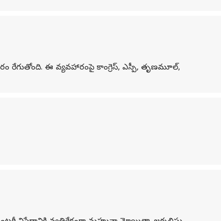
 రేగుతోంది. ఈ వ్యవహారంపై కాంగ్రెస్, ఎస్పీ, తృణమూల్,