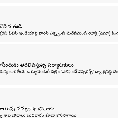
 చేసిన ఈడీ
రేట్ బీబీసీ ఇండియాపై ఫారిన్ ఎక్స్ఛేంజ్ మేనేజ్‌మెంట్ యాక్ట్ (ఫెమా) కి
చూసేందుకు తరలివస్తున్న పర్యాటకులు
ుకున్న భారతీయ డాక్యుమెంటరీ చిత్రం 'ఎలిఫెంట్ విస్పరర్స్' ద్వారా ప్రసిద్
 ఆదాయపు పన్నుశాఖ సోదాలు
 పన్ను శాఖ సోదాలు బుధవారం కూడా కొనసాగాయి.