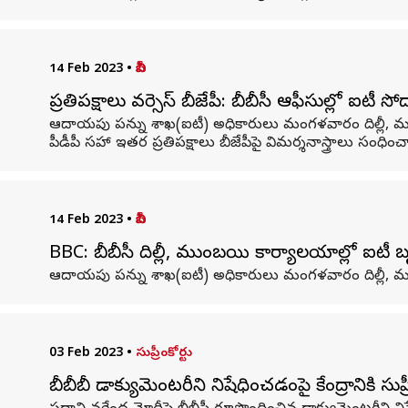
14 Feb 2023
•
బీబీసీ
ప్రతిపక్షాలు వర్సెస్ బీజేపీ: బీబీసీ ఆఫీసుల్లో ఐ
ఆదాయపు పన్ను శాఖ(ఐటీ) అధికారులు మంగళవారం దిల్లీ, ముంబయ
పీడీపీ సహా ఇతర ప్రతిపక్షాలు బీజేపీపై విమర్శనాస్త్రాలు సంధి
14 Feb 2023
•
బీబీసీ
BBC: బీబీసీ దిల్లీ, ముంబయి కార్యాలయాల్లో ఐటీ
ఆదాయపు పన్ను శాఖ(ఐటీ) అధికారులు మంగళవారం దిల్లీ, ముంబ
03 Feb 2023
•
సుప్రీంకోర్టు
బీబీబీ డాక్యుమెంటరీని నిషేధించడంపై కేంద్రానికి సుప్ర