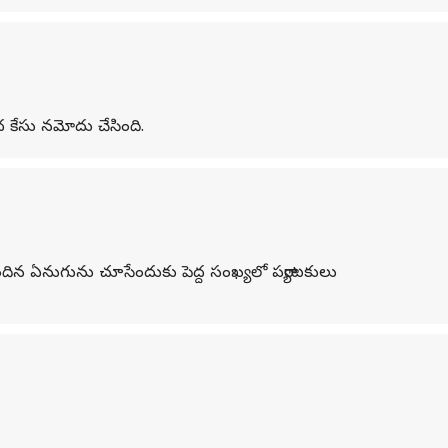
ంద కేసు నమోదు చేసింది.
ధి చెందిన ఏనుగును చూసేందుకు పెద్ద సంఖ్యలో పర్యాటకులు