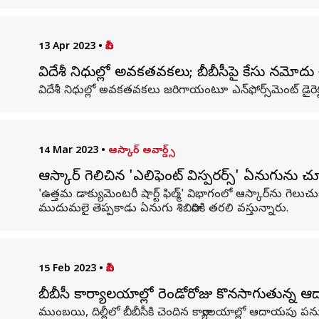
13 Apr 2023
•
బీబీసీ
విదేశీ నిధుల్లో అవకతవకలు; బీబీసీపై కేసు నమోదు
విదేశీ నిధుల్లో అవకతవకలు జరిగాయంటూ ఎన్‌ఫోర్స్‌మెంట్ డైరెక్ట
14 Mar 2023
•
ఆస్కార్ అవార్డ్స్
ఆస్కార్ గెలిచిన 'ఎలిఫెంట్ విస్పరర్స్' ఏనుగును 
'ఉత్తమ డాక్యుమెంటరీ షార్ట్ ఫిల్మ్' విభాగంలో ఆస్కార్‌ను గెలుచ
ముదుమలై తెప్పకాడు ఏనుగు శిబిరానికి తరలి వస్తున్నారు.
15 Feb 2023
•
బీబీసీ
బీబీసీ కార్యాలయాల్లో రెండోరోజు కొనసాగుతున్న
ముంబయి, దిల్లీలో బీబీసీకి చెందిన కార్యాలయాల్లో ఆదాయపు