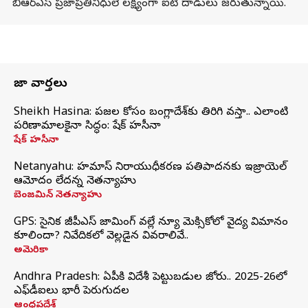
బీఆర్ఎస్ ప్రజాప్రతినిధులే లక్ష్యంగా ఐటీ దాడులు జరుతున్నాయి.
తాజా వార్తలు
Sheikh Hasina: ప్రజల కోసం బంగ్లాదేశ్‌కు తిరిగి వస్తా.. ఎలాంటి
పరిణామాలకైనా సిద్ధం: షేక్ హసీనా
షేక్ హసీనా
Netanyahu: హమాస్ నిరాయుధీకరణ ప్రతిపాదనకు ఇజ్రాయెల్
ఆమోదం లేదన్న నెతన్యాహు
బెంజమిన్ నెతన్యాహు
GPS: సైనిక జీపీఎస్ జామింగ్ వల్లే న్యూ మెక్సికోలో వైద్య విమానం
కూలిందా? నివేదికలో వెల్లడైన వివరాలివే..
అమెరికా
Andhra Pradesh: ఏపీకి విదేశీ పెట్టుబడుల జోరు.. 2025-26లో
ఎఫ్‌డీఐలు భారీ పెరుగుదల
ఆంధ్రప్రదేశ్