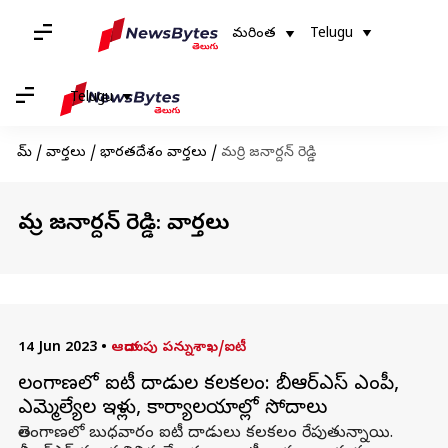
మరింత
Telugu
Telugu
హోమ్
/
వార్తలు
/
భారతదేశం వార్తలు
/
మర్రి జనార్దన్ రెడ్డి
మర్రి జనార్దన్ రెడ్డి: వార్తలు
14 Jun 2023
•
ఆదాయపు పన్నుశాఖ/ఐటీ
తెలంగాణలో ఐటీ దాడుల కలకలం: బీఆర్ఎస్ ఎంపీ,
ఎమ్మెల్యేల ఇళ్లు, కార్యాలయాల్లో సోదాలు
తెలంగాణలో బుధవారం ఐటీ దాడులు కలకలం రేపుతున్నాయి.