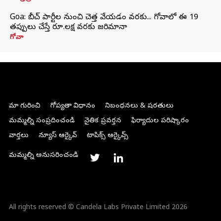
Goa: బీచ్ పార్టీల నుంచి చెత్త వేయడం వరకు... గోవాలో ఈ 19
తప్పులు చేస్తే రూ.లక్ష వరకు జరిమానా
గోవా
మా గురించి
గోప్యతా విధానం
నిబంధనలు & షరతులు
మమ్మల్ని సంప్రదించండి
నైతిక ప్రవర్తన
ఫిర్యాదుల పరిష్కారం
వార్తలు
న్యూస్ ఆర్కైవ్
టాపిక్స్ ఆర్కైవ్స్
మమ్మల్ని అనుసరించండి
All rights reserved © Candela Labs Private Limited 2026