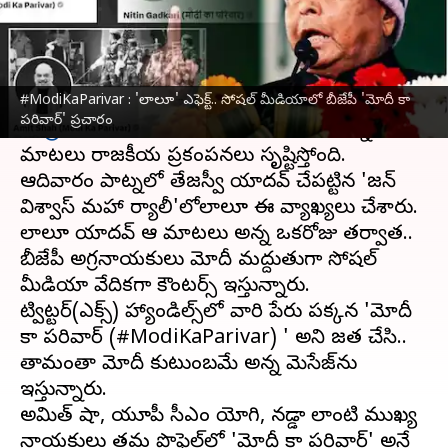
వ్రాసిన వారు
Mar 04, 2024
07:24 pm
Stalin
ఈ వార్తాకథనం ఏంటి
#ModiKaParivar : 'లాలూ' ఎఫెక్ట్.. సోషల్ మీడియాలో బీజేపీ 'మోదీ కా
ఆర్జేడీ అధినేత
లాలూ ప్రసాద్ యాదవ్
ప్రధానమంత్రి
పరివార్' ప్రచారం
నరేంద్ర మోదీ
కి కుటుంబం లేదని ఆదివారం అన్న
మాటలు రాజకీయ ప్రకంపనలు సృష్టిస్తోంది.
ఆదివారం పాట్నలో తేజస్వీ యాదవ్ చేపట్టిన 'జన్
విశ్వాస్ మహా ర్యాలీ'లోలాలూ ఈ వ్యాఖ్యలు చేశారు.
లాలూ యాదవ్ ఆ మాటలు అన్న ఒకరోజు తర్వాత..
బీజేపీ అగ్రనాయకులు మోదీ మద్దుతుగా సోషల్
మీడియా వేదికగా కౌంటర్స్ ఇస్తున్నారు.
ట్విట్టర్(ఎక్స్) హ్యాండిల్స్‌లో వారి పేరు పక్కన 'మోదీ
కా పరివార్ (#ModiKaParivar) ' అని జత చేసి..
తామంతా మోదీ కుటుంబమే అన్న మెసేజ్‌ను
ఇస్తున్నారు.
అమిత్ షా, యూపీ సీఎం యోగి, నడ్డా లాంటి ముఖ్య
నాయకులు తమ ప్రొఫైల్‌లో 'మోదీ కా పరివార్' అనే