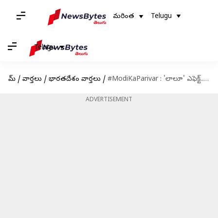
మరింత
Telugu
Telugu
హోమ్
/
వార్తలు
/
భారతదేశం వార్తలు
/
#ModiKaParivar : 'లాలూ' ఎఫెక్ట్.. సోషల్ మీడియాలో బీజేపీ 'మోదీ కా పరివార్' ప్రచారం
ADVERTISEMENT