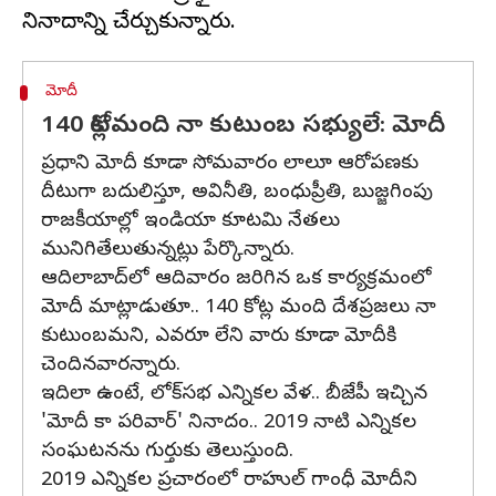
మోదీ
140 కోట్లమంది నా కుటుంబ సభ్యులే: మోదీ
ప్రధాని మోదీ కూడా సోమవారం లాలూ ఆరోపణకు
దీటుగా బదులిస్తూ, అవినీతి, బంధుప్రీతి, బుజ్జగింపు
రాజకీయాల్లో ఇండియా కూటమి నేతలు
మునిగితేలుతున్నట్లు పేర్కొన్నారు.
ఆదిలాబాద్‌లో ఆదివారం జరిగిన ఒక కార్యక్రమంలో
మోదీ మాట్లాడుతూ.. 140 కోట్ల మంది దేశప్రజలు నా
కుటుంబమని, ఎవరూ లేని వారు కూడా మోదీకి
చెందినవారన్నారు.
ఇదిలా ఉంటే, లోక్‌సభ ఎన్నికల వేళ.. బీజేపీ ఇచ్చిన
'మోదీ కా పరివార్' నినాదం.. 2019 నాటి ఎన్నికల
సంఘటనను గుర్తుకు తెలుస్తుంది.
2019 ఎన్నికల ప్రచారంలో రాహుల్ గాంధీ మోదీని