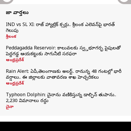
తాజా వార్తలు
IND vs SL XI: సిరాజ్‌ హ్యాట్రిక్‌ సిక్సర్లు.. శ్రీలంక ఎలెవన్‌పై భారత్‌
గెలుపు
శ్రీలంక
Peddagadda Reservoir: కాలువలకు స్వస్తి.. భూగర్భ పైపులతో
పెద్దగడ్డ ఆయకట్టుకు సాగునీటి సరఫరా
ఆంధ్రప్రదేశ్
Rain Alert: ఏపీ,తెలంగాణకు అలర్ట్.. రానున్న 48 గంటల్లో భారీ
వర్షాలు.. ఈ జిల్లాలకు వాతావరణ శాఖ హెచ్చరికలు
ఆంధ్రప్రదేశ్
Typhoon Dolphin: చైనాను వణికిస్తున్న డాల్ఫిన్‌ తుపాను..
2,230 విమానాలు రద్దు
చైనా