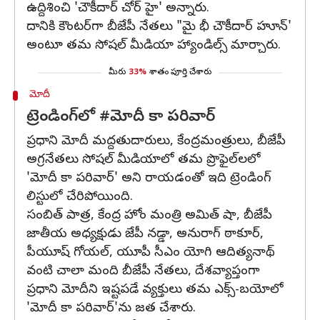
ఉద్దిశించి 'చౌకీదార్ చోర్ హై' అన్నారు.
దానికి కౌంటర్‌గా బీజేపీ నేతలు "మై భీ చౌకీదార్ హూన్'
అంటూ తమ సోషల్ మీడియా హ్యాండిల్స్ మార్చారు.
మీరు
33%
శాతం పూర్తి చేశారు
మోదీ
ట్రెండింగ్‌లో #మోదీ కా పరివార్
ప్రధాని మోదీ మద్దతుదారులు, కేంద్రమంత్రులు, బీజేపీ
అగ్రనేతలు సోషల్ మీడియాలో తమ ప్రొఫైల్‌లలో
'మోదీ కా పరివార్' అని రాయడంతో ఇది ట్రెండింగ్
లిస్టులో చేరిపోయింది.
సంబిత్ పాత్ర, కేంద్ర హోం మంత్రి అమిత్ షా, బీజేపీ
జాతీయ అధ్యక్షుడు జేపీ నడ్డా, అనురాగ్ ఠాకూర్,
పీయూష్ గోయల్, యూపీ సీఎం యోగి ఆదిత్యనాథ్
వంటి చాలా మంది బీజేపీ నేతలు, దేశవ్యాప్తంగా
ప్రధాని మోదీని ఇష్టపడే వ్యక్తులు తమ ఎక్స్-బయోలో
'మోదీ కా పరివార్'ను జత చేశారు.