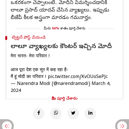
ఒకరకంగా చెప్పాలంటే.. మోదీని విమర్శించడానికి
లాలూ ప్రసాద్ యాదవ్ చేసిన వ్యాఖ్యలు.. ఇప్పుడు
బీజేపీ కీలక అస్త్రంగా మారడం గమనార్హం.
మీరు
66%
శాతం పూర్తి చేశారు
ట్విట్టర్ పోస్ట్ చేయండి
లాలూ వ్యాఖ్యలకు కౌంటర్ ఇచ్చిన మోదీ
मेरा भारत- मेरा परिवार !
आज पूरा देश एक सुर में कह रहा है-
मैं हूं मोदी का परिवार !
pic.twitter.com/KvOUoSePJc
— Narendra Modi (@narendramodi)
March 4,
2024
మీరు పూర్తి చేశారు