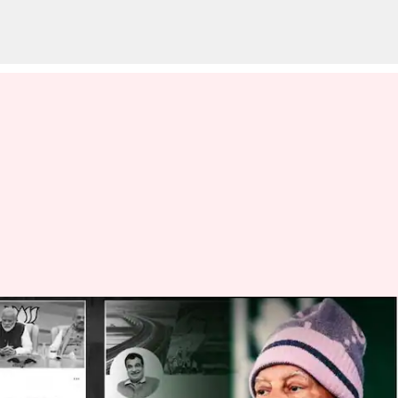
#ModiKaParivar : 'లాలూ' ఎఫెక్ట్..
సోషల్ మీడియాలో బీజేపీ 'మోదీ కా
పరివార్' ప్రచారం