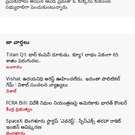
ప్రేమికురాలు అయిన ఆవిడ ప్రేమతో ఓ కుక్కను కుటుంబ
సభ్యురాలిగా పెంచుకుంటున్నారు.
తాజా వార్తలు
Titan Q1: టైటాన్ కంపెనీ దూకుడు.. క్యూ1 లాభం ఏకంగా 65
శాతం పెరుగుదల..
బంగారం
Vishal: ఉదయనిధి అరెస్ట్‌ ఊహించలేదు.. ఇదంతా పొలిటికల్
గేమ్ : విశాల్ సంచలన వ్యాఖ్యలు
విశాల్
FCRA Bill: విదేశీ నిధుల నియంత్రణపై అమెరికాకు భారత్‌ కౌంటర్
కేంద్ర ప్రభుత్వం
SpaceX: బెంగళూరు స్టార్టప్‌ 'ఎవరెస్ట్'.. స్పేస్‌ఎక్స్ తరహా రాకెట్‌
ఇంజిన్‌ ఆవిష్కరణ
బెంగళూరు