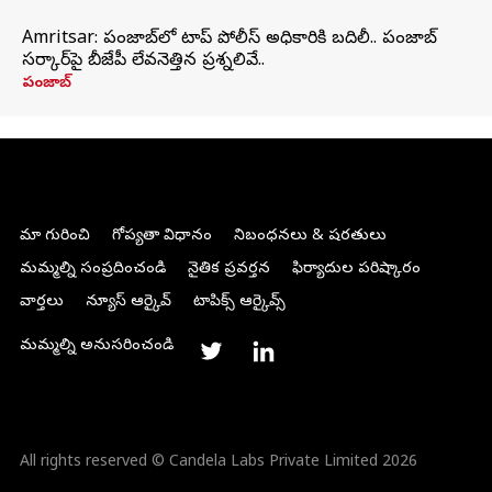
Amritsar: పంజాబ్‌లో టాప్ పోలీస్ అధికారికి బదిలీ.. పంజాబ్
సర్కార్‌పై బీజేపీ లేవనెత్తిన ప్రశ్నలివే..
పంజాబ్
మా గురించి
గోప్యతా విధానం
నిబంధనలు & షరతులు
మమ్మల్ని సంప్రదించండి
నైతిక ప్రవర్తన
ఫిర్యాదుల పరిష్కారం
వార్తలు
న్యూస్ ఆర్కైవ్
టాపిక్స్ ఆర్కైవ్స్
మమ్మల్ని అనుసరించండి
All rights reserved © Candela Labs Private Limited 2026