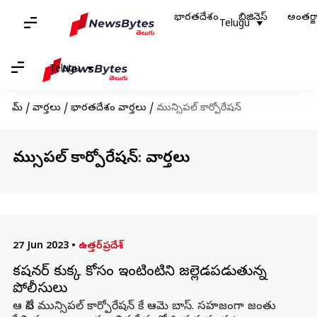
భారతదేశం
బిజినెస్
అంతర్
Telugu
Telugu
హోమ్
/
వార్తలు
/
భారతదేశం వార్తలు
/
మున్సిపల్ కార్పోరేషన్
మున్సిపల్ కార్పోరేషన్: వార్తలు
27 Jun 2023
•
ఉత్తర్‌ప్రదేశ్
కమిషనర్ కుక్క కోసం ఇంటింటిని జల్లెడపడుతున్న
పోలీసులు
ఆ సిటీ మున్సిపల్ కార్పోరేషన్ కే ఆమె బాస్. సహజంగా జంతు