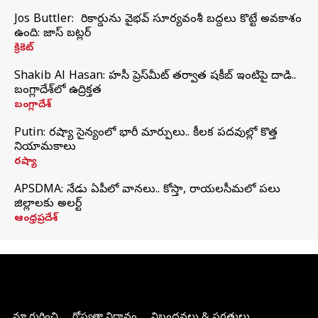
Jos Buttler: నా రికార్డును వైభవ్ సూర్యవంశీ బద్దలు కొట్టే అవకాశం
ఉంది: జాస్ బట్లర్
క్రికెట్
Shakib Al Hasan: హసీనా ప్రెస్‌మీట్‌ తర్వాత షకీబ్‌ ఇంటిపై దాడి..
బంగ్లాదేశ్‌లో ఉద్రిక్తత
బంగ్లాదేశ్
Putin: రష్యా సైన్యంలో భారీ మార్పులు.. కీలక పదవుల్లో కొత్త
నియామకాలు
రష్యా
APSDMA: నేడు ఏపీలో వానలు.. కోస్తా, రాయలసీమలో పలు
జిల్లాలకు అలర్ట్
ఆంధ్రప్రదేశ్
మా గురించి
గోప్యతా విధానం
నిబంధనలు & షరతులు