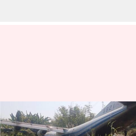
Mizoram: మిజోరంలో సైనిక విమాన
ప్రమాదం.. ఎనిమిది మందికి గాయాలు
వ్రాసిన వారు
Jan 23, 2024
12:40 pm
Sirish Praharaju