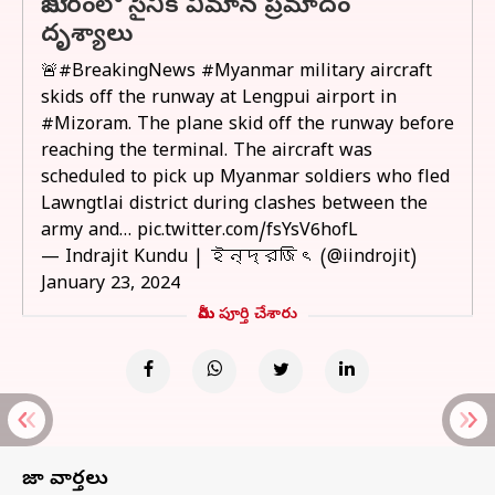
మిజోరంలో సైనిక విమాన ప్రమాదం
దృశ్యాలు
🚨
#BreakingNews
#Myanmar
military aircraft
skids off the runway at Lengpui airport in
#Mizoram
. The plane skid off the runway before
reaching the terminal. The aircraft was
scheduled to pick up Myanmar soldiers who fled
Lawngtlai district during clashes between the
army and…
pic.twitter.com/fsYsV6hofL
— Indrajit Kundu | ইন্দ্রজিৎ (@iindrojit)
January 23, 2024
మీరు పూర్తి చేశారు
తాజా వార్తలు