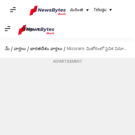
మరింత
Telugu
Telugu
హోమ్
/
వార్తలు
/
భారతదేశం వార్తలు
/
Mizoram: మిజోరంలో సైనిక విమాన ప్రమాదం.. ఎనిమిది మందికి గాయాలు
ADVERTISEMENT