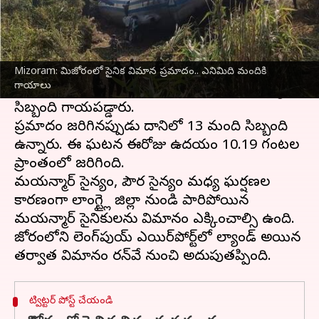
ఈ వార్తాకథనం ఏంటి
మిజోరం
లోని లెంగ్‌పుయ్ ఎయిర్‌పోర్ట్‌లోని టెర్మినల్‌కు
చేరుకోకముందే
మయన్మార్
మిలటరీ విమానం రన్‌వే
Mizoram: మిజోరంలో సైనిక విమాన ప్రమాదం.. ఎనిమిది మందికి
గాయాలు
నుండి అదుపుతప్పడంతో ఎనిమిది మంది మయన్మార్‌
సిబ్బంది గాయపడ్డారు.
ప్రమాదం జరిగినప్పుడు దానిలో 13 మంది సిబ్బంది
ఉన్నారు. ఈ ఘటన ఈరోజు ఉదయం 10.19 గంటల
ప్రాంతంలో జరిగింది.
మయన్మార్ సైన్యం, పౌర సైన్యం మధ్య ఘర్షణల
కారణంగా లాంగ్ట్లై జిల్లా నుండి పారిపోయిన
మయన్మార్ సైనికులను విమానం ఎక్కించాల్సి ఉంది.
మిజోరంలోని లెంగ్‌పుయ్ ఎయిర్‌పోర్ట్‌లో ల్యాండ్ అయిన
ట్విట్టర్ పోస్ట్ చేయండి