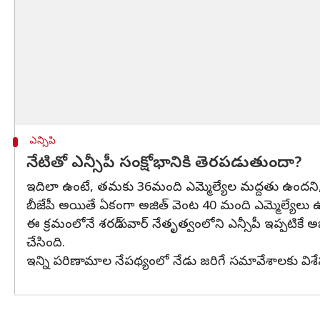
ఎన్సీపీ
నేటితో ఎన్సీపీ సంక్షోభానికి తెరపడుతుందా?
ఇదిలా ఉంటే, తమకు 36మంది ఎమ్మెల్యేల మద్దతు ఉందని, ల
బీజేపీ అయితే ఏకంగా అజిత్‌ వెంట 40 మంది ఎమ్మెల్యేలు ఉన్న
ఈ క్రమంలోనే శరద్ పవార్ నేతృత్వంలోని ఎన్సీపీ ఇప్పటిక
చేసింది.
ఇన్ని పరిణామాల నేపథ్యంలో నేడు జరిగే సమావేశాలకు విశేష