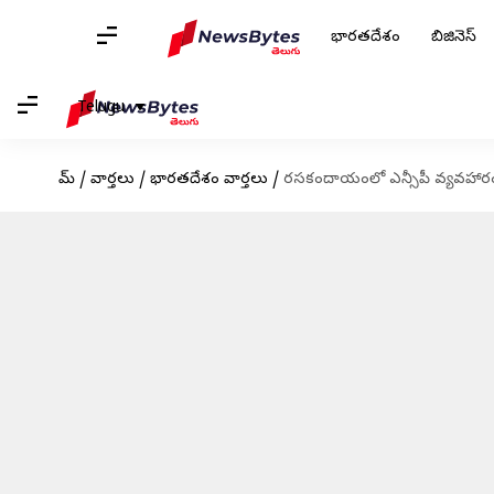
భారతదేశం
బిజినెస్
Telugu
హోమ్
/
వార్తలు
/
భారతదేశం వార్తలు
/
రసకందాయంలో ఎన్సీపీ వ్యవహారం;