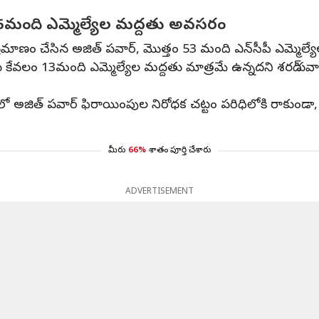
 36మంది ఎమ్మెల్యేల మద్దతు అవసరం
రమాణం చేసిన అజిత్ పవార్, మొత్తం 53 మంది ఎన్‌సీపీ ఎమ్మెల్యే
కు కేవలం 13మంది ఎమ్మెల్యేల మద్దతు మాత్రమే ఉన్నదని శరద్ పవార
లో అజిత్ పవార్‌ ఫిరాయింపుల నిరోధక చట్టం పరిధిలోకి రాకుండ
మీరు
66%
శాతం పూర్తి చేశారు
ADVERTISEMENT