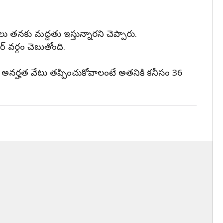
లు తనకు మద్దతు ఇస్తున్నారని చెప్పారు.
్ వర్గం చెబుతోంది.
ా, అనర్హత వేటు తప్పించుకోవాలంటే అతనికి కనీసం 36