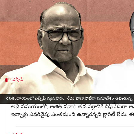
వ్రాసిన వారు
Jul 05, 2023
11:02 am
Stalin
ఈ వార్తాకథనం ఏంటి
మహారాష్ట్ర
లో నేషనలిస్ట్ కాంగ్రెస్ పార్టీ (ఎన్సీపీ) సంక్
ఎన్సీపీలోని
శరద్ పవార్
వర్గం, అజిత్ పవార్ వర్గం బ
ఈ నేపథ్యంలో రెండు వర్గాలు తమ చీఫ్ విప్‌లను నియమిం
అజిత్ పవార్
ఎన్సీపీ
ఎవరివైపు ఎంత మంది ఎమ్మెల్యేలు ఉన్నారన్న దానిప
శరద్ పవార్ వర్గానికి చీఫ్ విప్‌గా పనిచేస్తున్న జితేంద్ర అవద్
రసకందాయంలో ఎన్సీపీ వ్యవహారం; నేడు పోటాపోటీగా సమావేశం అవుతున్న శర
అదే సమయంలో, అజిత్ పవార్ తన వర్గానికి చీఫ్ విప్‌గా అ
ఇన్నాళ్లు ఎవరివైపు ఎంతమంది ఉన్నారన్నది క్లారిటీ లేదు.