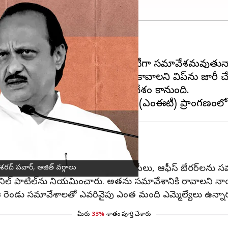
షోభం రసకందాయంలో పడింది.
ుధవారం
ముంబై
లో వేర్వేరుగా పోటీపోటీగా సమావేశమవుతున
చుకున్నాయి. సమావేశానికి హాజరు కావాలని విప్‌ను జారీ చ
ై క్లారిటీ
, రాష్ట్రవ్యాప్తంగా ఉన్న పార్టీ ఎమ్మెల్యేలు, ఎంపీలు, ఆఫీస్ బేరర్‌ల
ద్ పవార్, అజిత్ వర్గాలు
నిల్ పాటిల్‌ను నియమించారు. అతను సమావేశానికి రావాలని నాయకు
 ఈ రెండు సమావేశాలతో ఎవరివైపు ఎంత మంది ఎమ్మెల్యేలు ఉన్నారన
మీరు
33%
శాతం పూర్తి చేశారు