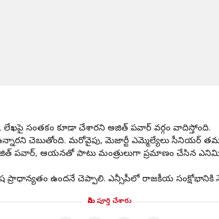
ేఖపై సంతకం కూడా చేశారని అజిత్ పవార్ వర్గం వాదిస్తోంది.
ారని చెబుతోంది. మరోవైపు, మెజార్టీ ఎమ్మెల్యేలు సీనియర్ తమవైపే
ే అజిత్ పవార్, ఆయనతో పాటు మంత్రులుగా ప్రమాణం చేసిన ఎనిమి
 ప్రాధాన్యతం ఉందనే చెప్పాలి. ఎన్సీపీలో రాజకీయ సంక్షోభానిక
మీరు పూర్తి చేశారు