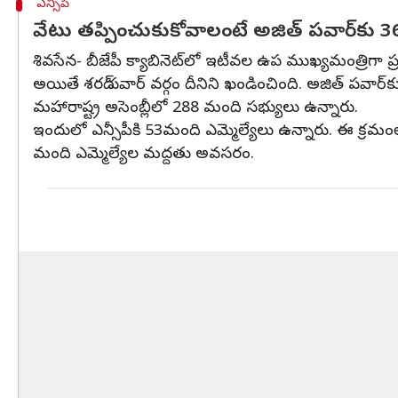
ఎన్సీపీ
వేటు తప్పించుకుకోవాలంటే అజిత్ పవార్‌కు
శివసేన- బీజేపీ క్యాబినెట్‌లో ఇటీవల ఉప ముఖ్యమంత్రిగా ప్
అయితే శరద్ పవార్ వర్గం దీనిని ఖండించింది. అజిత్ పవార్‌
మహారాష్ట్ర అసెంబ్లీలో 288 మంది సభ్యులు ఉన్నారు.
ఇందులో ఎన్సీపీకి 53మంది ఎమ్మెల్యేలు ఉన్నారు. ఈ క్రమం
మంది ఎమ్మెల్యేల మద్దతు అవసరం.