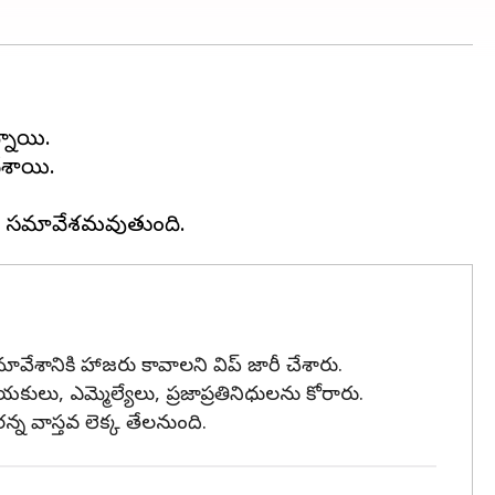
్నాయి.
ేశాయి.
ను సమావేశానికి హాజరు కావాలని విప్ జారీ చేశారు.
లు, ఎమ్మెల్యేలు, ప్రజాప్రతినిధులను కోరారు.
్న వాస్తవ లెక్క తేలనుంది.