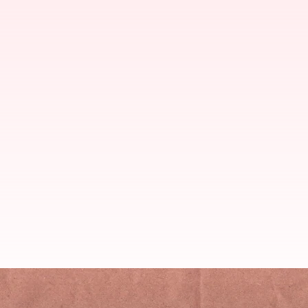
రసకందాయంలో ఎన్సీపీ వ్యవహారం; నేడ