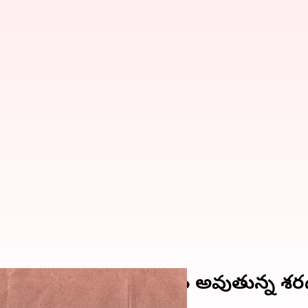
ు పోటాపోటీగా సమావేశం అవుతున్న శరద్