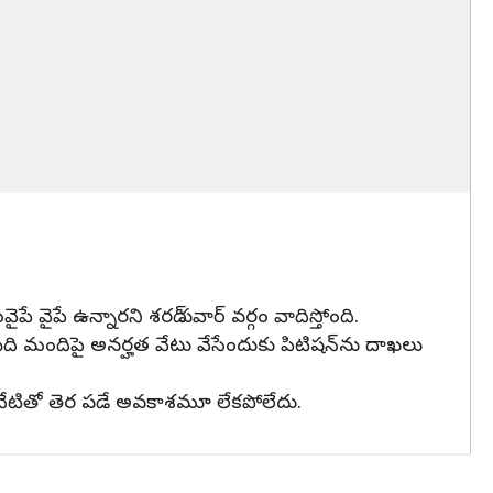
 వైపే ఉన్నారని శరద్ పవార్ వర్గం వాదిస్తోంది.
ది మందిపై అనర్హత వేటు వేసేందుకు పిటిషన్‌ను దాఖలు
ి నేటితో తెర పడే అవకాశమూ లేకపోలేదు.