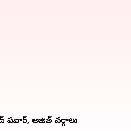
 పవార్, అజిత్ వర్గాలు