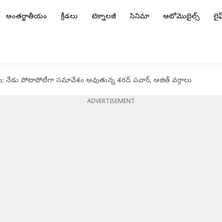
అంతర్జాతీయం
క్రీడలు
టెక్నాలజీ
సినిమా
ఆటోమొబైల్స్
లైఫ్
 నేడు పోటాపోటీగా సమావేశం అవుతున్న శరద్ పవార్, అజిత్ వర్గాలు
ADVERTISEMENT