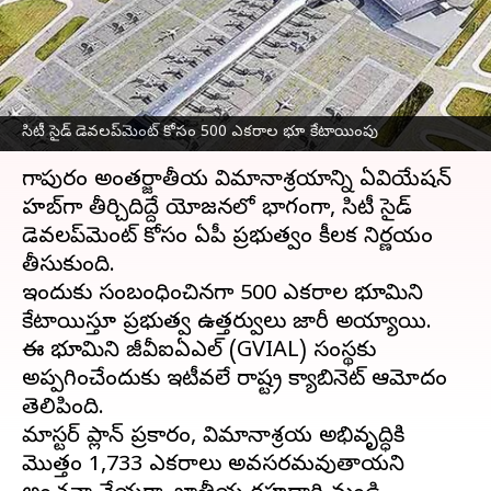
డెవలప్‌మెంట్‌ కోసం 500 ఎకరాల
భూ కేటాయింపు
వ్రాసిన వారు
May 22, 2025
04:34 pm
Sirish Praharaju
సిటీ సైడ్‌ డెవలప్‌మెంట్‌ కోసం 500 ఎకరాల భూ కేటాయింపు
ఈ వార్తాకథనం ఏంటి
భోగాపురం అంతర్జాతీయ విమానాశ్రయాన్ని ఏవియేషన్‌
హబ్‌గా తీర్చిదిద్దే యోజనలో భాగంగా, సిటీ సైడ్‌
డెవలప్‌మెంట్‌ కోసం ఏపీ ప్రభుత్వం కీలక నిర్ణయం
తీసుకుంది.
ఇందుకు సంబంధించినగా 500 ఎకరాల భూమిని
కేటాయిస్తూ ప్రభుత్వ ఉత్తర్వులు జారీ అయ్యాయి.
ఈ భూమిని జీవీఐఏఎల్‌ (GVIAL) సంస్థకు
అప్పగించేందుకు ఇటీవలే రాష్ట్ర క్యాబినెట్‌ ఆమోదం
తెలిపింది.
మాస్టర్‌ ప్లాన్‌ ప్రకారం, విమానాశ్రయ అభివృద్ధికి
మొత్తం 1,733 ఎకరాలు అవసరమవుతాయని