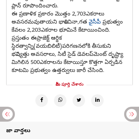
ప్లాన్‌ రూపొందించారు.
ఈ ప్రణాళిక ప్రకారం మొత్తం 2,703ఎకరాలు
అవసరమవుతాయని భావించినా,గత
వైసీపీ
ప్రభుత్వం
కేవలం 2,203ఎకరాల భూమినే కేటాయించింది.
ప్రస్తుతం ఈప్రాజెక్ట్‌ ఆర్థిక
స్థిరత్వాన్ని(వయబిలిటీ)పరిగణనలోకి తీసుకుని
భవిష్యత్తు అవసరాలు, సిటీ సైడ్‌ డెవలప్‌మెంట్‌ దృష్ట్యా
మిగిలిన 500ఎకరాలను కేటాయిస్తూ కొత్తగా ఏర్పడిన
కూటమి ప్రభుత్వం ఉత్తర్వులు జారీ చేసింది.
మీరు పూర్తి చేశారు
తాజా వార్తలు