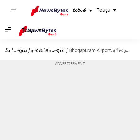
మరింత
Telugu
Telugu
హోమ్
/
వార్తలు
/
భారతదేశం వార్తలు
/
Bhogapuram Airport: భోగాపురం ఎయిర్‌పోర్టు అభివృద్ధిలో కీలకమైన ముందడుగు.. సిటీ సైడ్‌ డెవలప్‌మెంట్‌ కోసం 500 ఎకరాల భూ కేటాయింపు
ADVERTISEMENT