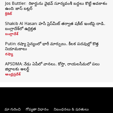
Jos Buttler: నా రికార్డును వైభవ్ సూర్యవంశీ బద్దలు కొట్టే అవకాశం
ఉంది: జాస్ బట్లర్
క్రికెట్
Shakib Al Hasan: హసీనా ప్రెస్‌మీట్‌ తర్వాత షకీబ్‌ ఇంటిపై దాడి..
బంగ్లాదేశ్‌లో ఉద్రిక్తత
బంగ్లాదేశ్
Putin: రష్యా సైన్యంలో భారీ మార్పులు.. కీలక పదవుల్లో కొత్త
నియామకాలు
రష్యా
APSDMA: నేడు ఏపీలో వానలు.. కోస్తా, రాయలసీమలో పలు
జిల్లాలకు అలర్ట్
ఆంధ్రప్రదేశ్
మా గురించి
గోప్యతా విధానం
నిబంధనలు & షరతులు