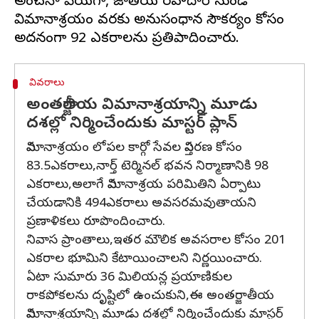
అంచనా వేయగా, జాతీయ రహదారి నుండి
విమానాశ్రయం వరకు అనుసంధాన సౌకర్యం కోసం
వివరాలు
అంతర్జాతీయ విమానాశ్రయాన్ని మూడు
దశల్లో నిర్మించేందుకు మాస్టర్‌ ప్లాన్‌
విమానాశ్రయం లోపల కార్గో సేవల విస్తరణ కోసం
83.5ఎకరాలు,నార్త్‌ టెర్మినల్‌ భవన నిర్మాణానికి 98
ఎకరాలు,అలాగే విమానాశ్రయ పరిమితిని ఏర్పాటు
చేయడానికి 494ఎకరాలు అవసరమవుతాయని
ప్రణాళికలు రూపొందించారు.
నివాస ప్రాంతాలు,ఇతర మౌలిక అవసరాల కోసం 201
ఎకరాల భూమిని కేటాయించాలని నిర్ణయించారు.
ఏటా సుమారు 36 మిలియన్ల ప్రయాణికుల
రాకపోకలను దృష్టిలో ఉంచుకుని,ఈ అంతర్జాతీయ
విమానాశ్రయాన్ని మూడు దశల్లో నిర్మించేందుకు మాస్టర్‌