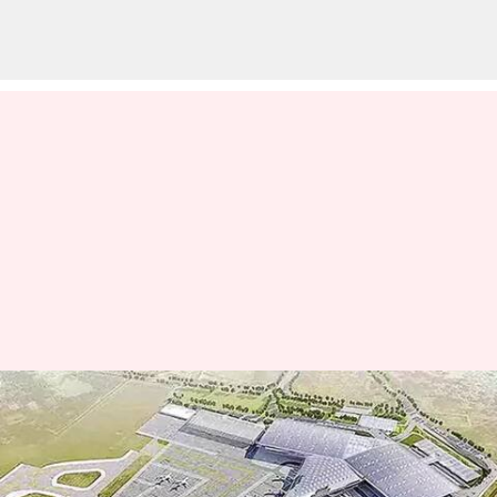
Bhogapuram Airport: భోగాపురం
ఎయిర్‌పోర్టు అభివృద్ధిలో కీలకమైన
ముందడుగు.. సిటీ సైడ్‌