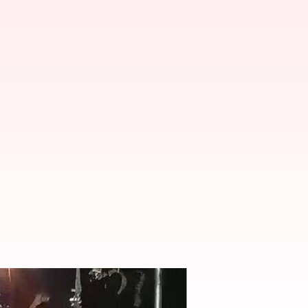
.. యజమాని అరెస్ట్