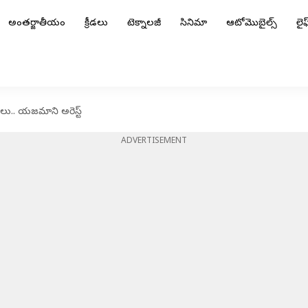
అంతర్జాతీయం
క్రీడలు
టెక్నాలజీ
సినిమా
ఆటోమొబైల్స్
లైఫ్
రెలు.. యజమాని అరెస్ట్
ADVERTISEMENT