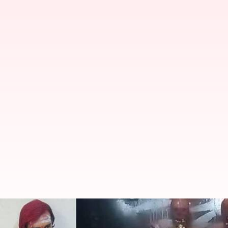
Karnataka: ఫామ్‌హౌస్‌లో 32 పుర్రెలు