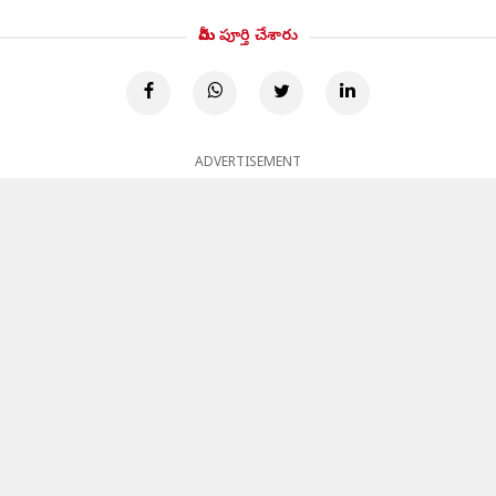
మీరు పూర్తి చేశారు
ADVERTISEMENT