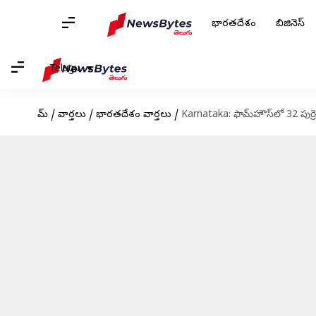
భారతదేశం
బిజినెస్
Telugu
హోమ్
/
వార్తలు
/
భారతదేశం వార్తలు
/
Karnataka: ఫామ్‌హౌస్‌లో 32 పుర్