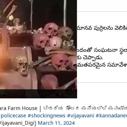
్‌హౌస్‌లో పోలీసులు సోమవారం 32 మానవ పుర్రెలను వెలికితీ
 వరకు పుర్రెలు ఉన్నాయి.
ంటనే
బెంగళూరు
నుంచి ఫోరెన్సిక్ బృందంతో సంఘటనా స్థలాని
ుర్రెలను ఉపయోగించినట్లు పోలీసులకు చెప్పాడు.
చాడు, మేము అతనిపై IPC సెక్షన్ 296 (మతపరమైన సమావేశ
gara Farm House | ಬಿಡದಿಯ ತೋಟದ ಮನೆಯಲ್ಲಿ ಮನುಷ್
policecase
#shockingnews
#vijayavani
#kannadane
Vijayavani_Digi)
March 11, 2024