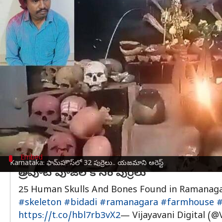
వ్రాసిన వారు
Mar 12, 2024
11:05 am
Sirish Praharaju
ఈ వార్తాకథనం ఏంటి
కర్ణాటక
లోని రామనగర జిల్లా జోగనహళ్లి గ్రామంలోని ఓ ఫామ
పోలీసులు తెలిపారు.
పోలీసులు తెలిపిన వివరాల ప్రకారం,వృద్ధుల నుండి పిల్లల
గ్రామస్తుల నుంచి సమాచారం అందుకున్న పోలీసులు వె
విచారణలో,బలరామ్ రాత్రిపూట పూజలు నిర్వహించడానికి ప
"నిందితుడు స్మశాన వాటికల నుండి పుర్రెలను సేకరిం
Embed
Karnataka: ఫామ్‌హౌస్‌లో 32 పుర్రెలు.. యజమాని అరెస్ట్
రాత్రిపూట పూజల కోసం పుర్రెలు
25 Human Skulls And Bones Found in Ramana
#skeleton
#bidadi
#ramanagara
#farmhouse
#
https://t.co/hbl7rb3vX2
— Vijayavani Digital (@