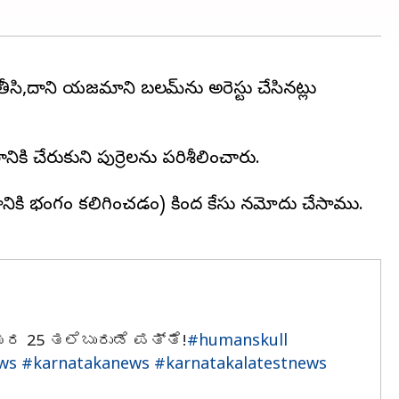
సి,దాని యజమాని బలరామ్‌ను అరెస్టు చేసినట్లు
కి చేరుకుని పుర్రెలను పరిశీలించారు.
ానికి భంగం కలిగించడం) కింద కేసు నమోదు చేసాము.
ಯರ 25 ತಲೆಬುರುಡೆ ಪತ್ತೆ!
#humanskull
ws
#karnatakanews
#karnatakalatestnews