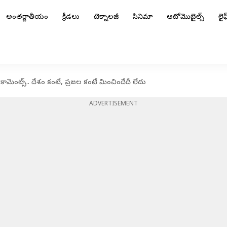
అంతర్జాతీయం
క్రీడలు
టెక్నాలజీ
సినిమా
ఆటోమొబైల్స్
లైఫ్
కామెంట్స్.. దేశం కంటే, ప్రజల కంటే మించిందేదీ లేదు
ADVERTISEMENT