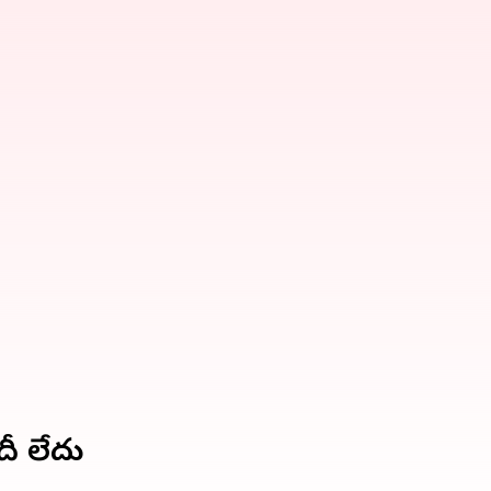
దీ లేదు