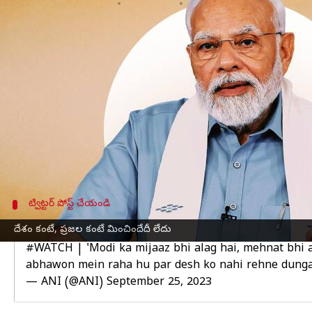
వ్రాసిన వారు
Sep 25, 2023
01:43 pm
TEJAVYAS BESTHA
ఈ వార్తాకథనం ఏంటి
ప్రధాన మంత్రి
నరేంద్ర మోదీ
వరస రాజకీయ పర్యటనలు చే
ఈ మేరకు భోపాల్‌లోని జంబోరిలో జన్ ఆశీర్వాద్ యాత్ర 
మించినది ఏదీ లేదన్నారు.
ఈ క్రమంలోనే మధ్యాహ్నం 2 గంటలకు జైపూర్ చేరుకోన
3 గంటలకు నగర శివార్లలోని మైదానానికి చేరుకుని పర
ట్విట్టర్ పోస్ట్ చేయండి
మోదీ మూడ్ వేరు, ఆయన శ్రమ వేరు: నరేంద్ర మోదీ
దేశం కంటే, ప్రజల కంటే మించిందేదీ లేదు
#WATCH
| 'Modi ka mijaaz bhi alag hai, mehnat bhi al
abhawon mein raha hu par desh ko nahi rehne dunga.
— ANI (@ANI)
September 25, 2023