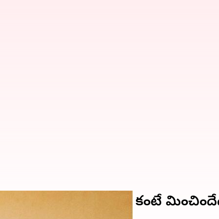
ంట్స్.. దేశం కంటే, ప్రజల కంటే మించిందే