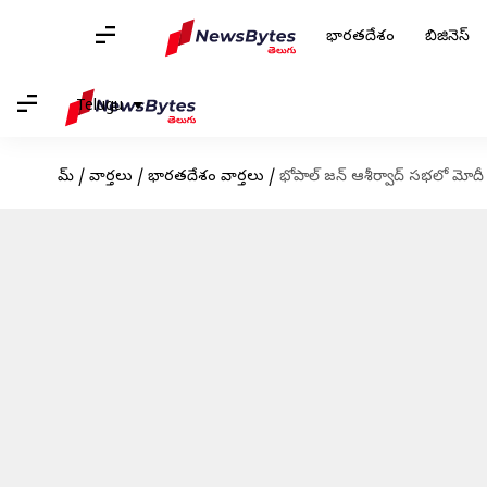
భారతదేశం
బిజినెస్
Telugu
హోమ్
/
వార్తలు
/
భారతదేశం వార్తలు
/
భోపాల్ జన్ ఆశీర్వాద్ సభలో మోదీ 