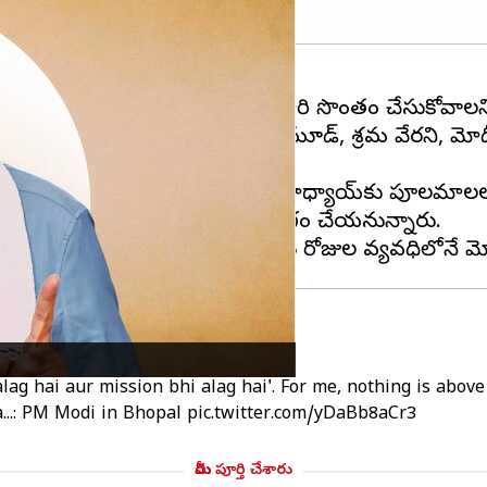
స్తున్నారు.
మధ్యప్రదేశ్
ను మరోసారి సొంతం చేసుకోవాలని 
సభలో ప్రసంగించిన ప్రధాని, మోదీ మూడ్, శ్రమ వేరని, మోదీ
ున్నారు.అనంతరం దీన్ దయాళ్ ఉపాధ్యాయ్‌కు పూలమాలలు 
ివర్తన్ సంకల్ప్ మహాసభలోనూ ప్రసంగం చేయనున్నారు.
ag hai aur mission bhi alag hai'. For me, nothing is above
..: PM Modi in Bhopal
pic.twitter.com/yDaBb8aCr3
మీరు పూర్తి చేశారు