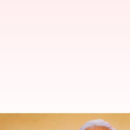
భోపాల్ జన్ ఆశీర్వాద్ సభలో మోదీ కామె